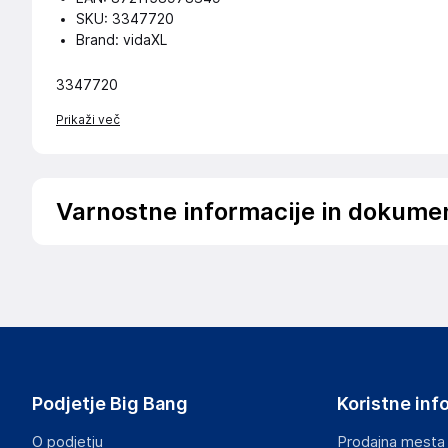
SKU: 3347720
Brand: vidaXL
3347720
Prikaži več
Varnostne informacije in dokume
Podatki o proizvajalcu
Podatki o proizvajalcu vključujejo informacije (naziv, nasl
proizvajalcem izdelka.
vidaXL
Mary Kingsleystraat 1, 5928 SK Venlo
The Netherlands
Podjetje Big Bang
Koristne inf
https://www.vidaxl.nl/
O podjetju
Prodajna mesta