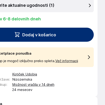
rite aktualne ugodnosti
(1)
 v 6-8 delovnih dneh
Dodaj v košarico
ketplace ponudba
p je mogoč izključno preko spleta.
Več informacij
Kotiček Udobja
države
:
Nizozemska
akup
:
Možnost vračila v 14 dneh
24 mesecev
a