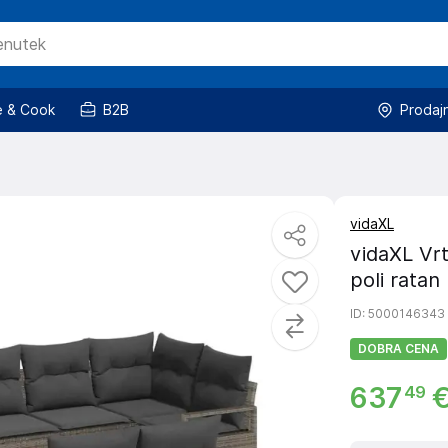
 & Cook
B2B
Prodaj
vidaXL
vidaXL Vrt
poli ratan
ID
: 5000146343
DOBRA CENA
637
49