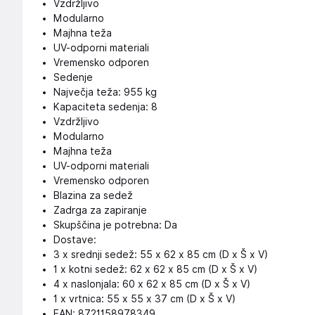
Vzdržljivo
Modularno
Majhna teža
UV-odporni materiali
Vremensko odporen
Sedenje
Največja teža: 955 kg
Kapaciteta sedenja: 8
Vzdržljivo
Modularno
Majhna teža
UV-odporni materiali
Vremensko odporen
Blazina za sedež
Zadrga za zapiranje
Skupščina je potrebna: Da
Dostave:
3 x srednji sedež: 55 x 62 x 85 cm (D x Š x V)
1 x kotni sedež: 62 x 62 x 85 cm (D x Š x V)
4 x naslonjala: 60 x 62 x 85 cm (D x Š x V)
1 x vrtnica: 55 x 55 x 37 cm (D x Š x V)
EAN: 8721158978349