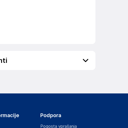
nti
ov, državo in elektronski naslov) povezane s
ormacije
Podpora
Pogosta vprašanja