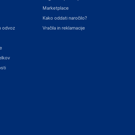
Marketplace
st izdelka z zahtevanimi predpisi.
Kako oddati naročilo?
n odvoz
Vračila in reklamacije
e
elkov
elka in lahko vključujejo ključne varnostne
sti