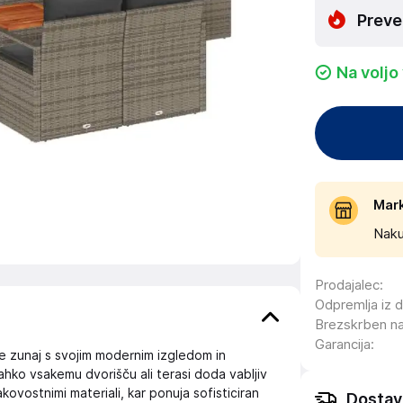
Preve
Na voljo
Mar
Naku
Prodajalec
:
Odpremlja iz 
Brezskrben n
Garancija
:
je zunaj s svojim modernim izgledom in
 lahko vsakemu dvorišču ali terasi doda vabljiv
kakovostnimi materiali, kar ponuja sofisticiran
Dostav