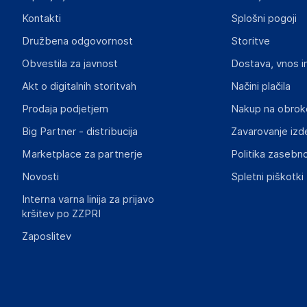
Odgovorna oseba v EU
Kontakti
Splošni pogoji
Gospodarski subjekt s sedežem v EU, ki zagotavlja skladno
Družbena odgovornost
Storitve
vidaXL
Obvestila za javnost
Dostava, vnos i
Mary Kingsleystraat 1, 5928 SK Venlo
The Netherlands
Akt o digitalnih storitvah
Načini plačila
https://www.vidaxl.nl/
Prodaja podjetjem
Nakup na obrok
Big Partner - distribucija
Zavarovanje izd
Slike o varnosti izdelka
Slike o varnosti izdelka vsebujejo opozorila na embalaži izd
Marketplace za partnerje
Politika zasebno
informacije, povezane z določenim izdelkom.
Novosti
Spletni piškotki
Interna varna linija za prijavo
kršitev po ZZPRI
Zaposlitev