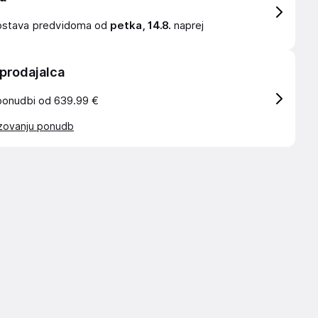
ostava
predvidoma od
petka, 14.8.
naprej
 prodajalca
ponudbi od 639.99 €
azovanju ponudb