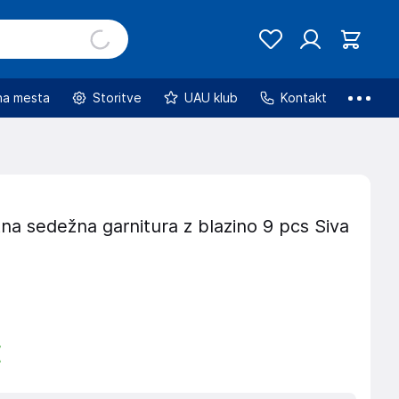
na mesta
Storitve
UAU klub
Kontakt
na sedežna garnitura z blazino 9 pcs Siva
€