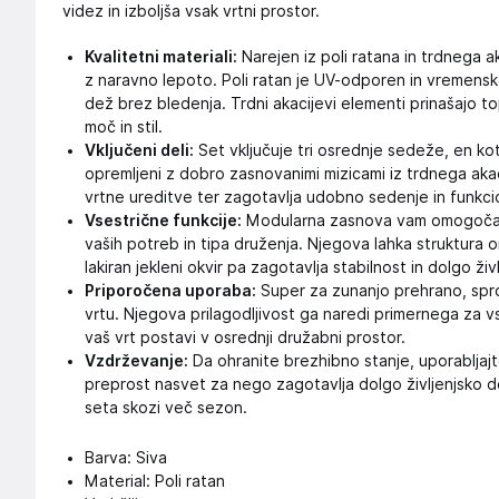
videz in izboljša vsak vrtni prostor.
Kvalitetni materiali:
Narejen iz poli ratana in trdnega a
z naravno lepoto. Poli ratan je UV-odporen in vremensk
dež brez bledenja. Trdni akacijevi elementi prinašajo t
moč in stil.
Vključeni deli:
Set vključuje tri osrednje sedeže, en kotn
opremljeni z dobro zasnovanimi mizicami iz trdnega akac
vrtne ureditve ter zagotavlja udobno sedenje in funkci
Vsestrične funkcije:
Modularna zasnova vam omogoča, 
vaših potreb in tipa druženja. Njegova lahka struktur
lakiran jekleni okvir pa zagotavlja stabilnost in dolgo ži
Priporočena uporaba:
Super za zunanjo prehrano, sproš
vrtu. Njegova prilagodljivost ga naredi primernega za v
vaš vrt postavi v osrednji družabni prostor.
Vzdrževanje:
Da ohranite brezhibno stanje, uporabljajt
preprost nasvet za nego zagotavlja dolgo življenjsko d
seta skozi več sezon.
Barva: Siva
Material: Poli ratan