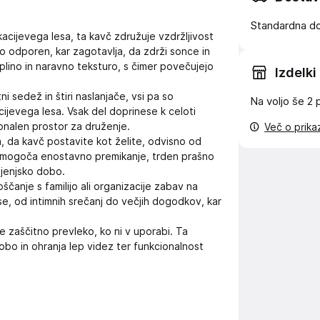
Standardna d
kacijevega lesa, ta kavč združuje vzdržljivost
o odporen, kar zagotavlja, da zdrži sonce in
oplino in naravno teksturo, s čimer povečujejo
Izdelki
i sedež in štiri naslanjače, vsi pa so
Na voljo še
2 
ijevega lesa. Vsak del doprinese k celoti
onalen prostor za druženje.
Več o prik
da kavč postavite kot želite, odvisno od
a omogoča enostavno premikanje, trden prašno
vljenjsko dobo.
čanje s familijo ali organizacije zabav na
se, od intimnih srečanj do večjih dogodkov, kar
e zaščitno prevleko, ko ni v uporabi. Ta
obo in ohranja lep videz ter funkcionalnost