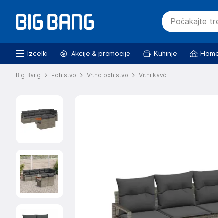
Izdelki
Akcije & promocije
Kuhinje
Home
Big Bang
Pohištvo
Vrtno pohištvo
Vrtni kavči