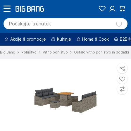
Akcije & promocije
Kuhinje
Home & Cook
B2B
Big Bang
Pohištvo
Vrtno pohištvo
Ostalo vrtno pohištvo in dodatki