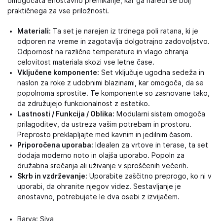
omogočata enostavno premikanje, kar ga naredi še bolj
praktičnega za vse priložnosti.
Materiali:
Ta set je narejen iz trdnega poli ratana, ki je
odporen na vreme in zagotavlja dolgotrajno zadovoljstvo.
Odpornost na različne temperature in vlago ohranja
celovitost materiala skozi vse letne čase.
Vključene komponente:
Set vključuje ugodna sedeža in
naslon za roke z udobnimi blazinami, kar omogoča, da se
popolnoma sprostite. Te komponente so zasnovane tako,
da združujejo funkcionalnost z estetiko.
Lastnosti / Funkcija / Oblika:
Modularni sistem omogoča
prilagoditev, da ustreza vašim potrebam in prostoru.
Preprosto preklapljajte med kavnim in jedilnim časom.
Priporočena uporaba:
Idealen za vrtove in terase, ta set
dodaja moderno noto in olajša uporabo. Popoln za
družabna srečanja ali uživanje v sproščenih večerih.
Skrb in vzdrževanje:
Uporabite zaščitno preprogo, ko ni v
uporabi, da ohranite njegov videz. Sestavljanje je
enostavno, potrebujete le dva osebi z izvijačem.
Barva: Siva