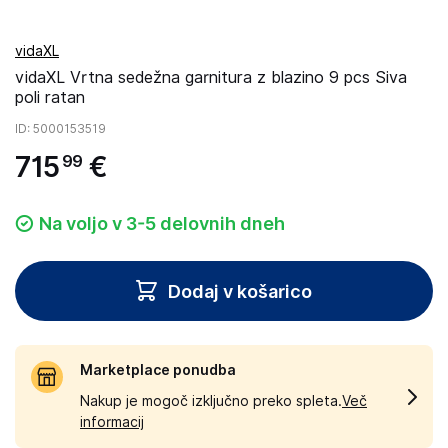
vidaXL
vidaXL Vrtna sedežna garnitura z blazino 9 pcs Siva
poli ratan
ID
: 5000153519
715
€
99
Na voljo v 3-5 delovnih dneh
Dodaj v košarico
Marketplace ponudba
Nakup je mogoč izključno preko spleta.
Več
informacij