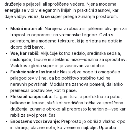
druženje s prijatelji ali sproščene večere. Njena moderna
energija se vidi v elegantnih linijah in praktični zasnovi, kar
daje vabljiv videz, ki se super prilega zunanjim prostorom.
Močni materiali:
Narejena z robustnim jeklenim okvirjem za
trajnost in odpornost na vremenske tegobe. Ovita s
poliratom, ima moderno teksturo, ki je prijetna na dotik in
dobro drži barvo.
Vse, kar rabiš:
Vključuje kotno sedalo, sredinska sedala,
naslonjače, tabure in stekleno mizo—idealna za sprostitev.
Vsak kos zgleda super in je zasnovan za udobje.
Funkcionalne lastnosti:
Nastavljive noge ti omogočajo
prilagoditev višine, da bo pohištvo stabilno tudi na
neravnih površinah. Modularna zasnova pomeni, da lahko
premešaš postavitev, kot ti paše.
Fleksibilna uporaba:
Ta garnitura je perfektna za patie,
balkone in terase, služi kot središčna točka za sproščena
druženja, zunanje obroke ali preprosto lenarjenje—vse kar
rabiš za svoj prosti čas.
Enostavno vzdrževanje:
Preprosto jo obriši z vlažno krpo
in shranjuj blazine notri, ko vreme ni najbolje. Uporaba