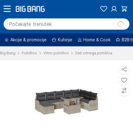
Akcije & promocije
Kuhinje
Home & Cook
B2B
Big Bang
Pohištvo
Vrtno pohištvo
Seti vrtnega pohištva