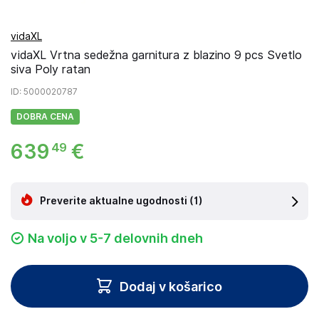
vidaXL
vidaXL Vrtna sedežna garnitura z blazino 9 pcs Svetlo
siva Poly ratan
ID
: 5000020787
DOBRA CENA
639
€
49
Preverite aktualne ugodnosti
(1)
Na voljo v 5-7 delovnih dneh
Dodaj v košarico