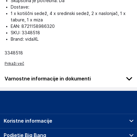
Skupščina je potrebna: Da
Dostave:
1 x kotiščni sedež, 4 x sredinski sedež, 2 x naslonjač, 1 x
tabure, 1 x miza
EAN: 8721158986320
SKU: 3348518
Brand: vidaXL
3348518
Prikaži več
Varnostne informacije in dokumenti
Podatki o proizvajalcu
Podatki o proizvajalcu vključujejo informacije (naziv, naslov,
državo in elektronski naslov) povezane s proizvajalcem
izdelka.
Koristne informacije
vidaXL
Mary Kingsleystraat 1, 5928 SK Venlo
Prodajna mesta
Podjetje Big Bang