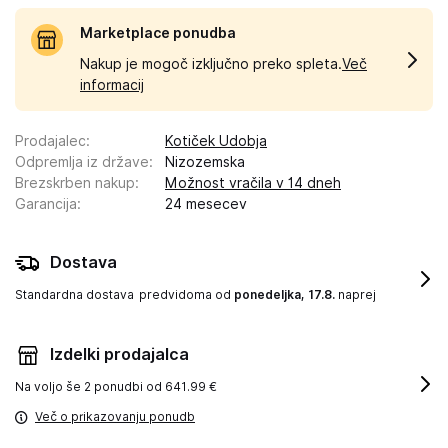
Marketplace ponudba
Nakup je mogoč izključno preko spleta.
Več
informacij
Prodajalec
:
Kotiček Udobja
Odpremlja iz države
:
Nizozemska
Brezskrben nakup
:
Možnost vračila v 14 dneh
Garancija
:
24 mesecev
Dostava
Standardna dostava
predvidoma od
ponedeljka, 17.8.
naprej
Izdelki prodajalca
Na voljo še
2 ponudbi od 641.99 €
Več o prikazovanju ponudb