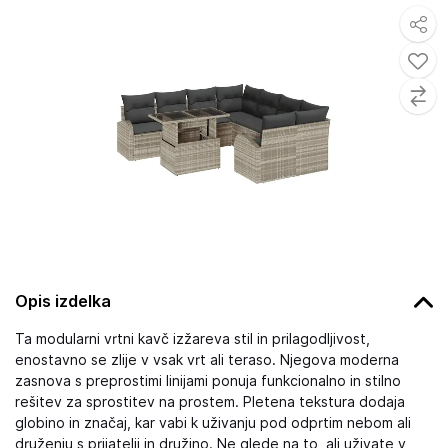
Opis izdelka
Ta modularni vrtni kavč izžareva stil in prilagodljivost,
enostavno se zlije v vsak vrt ali teraso. Njegova moderna
zasnova s preprostimi linijami ponuja funkcionalno in stilno
rešitev za sprostitev na prostem. Pletena tekstura dodaja
globino in značaj, kar vabi k uživanju pod odprtim nebom ali
druženju s prijatelji in družino. Ne glede na to, ali uživate v