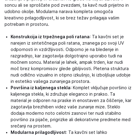
soncu ali se sproščate pod zvezdami, ta kavč nudi prijetno in
udobno okolje. Modularna narava kompleta omogoča
kreativno prilagodljivost, ki se brez težav prilagaja vašim
potrebam in prostoru.
Konstrukcija iz trpežnega poli ratana
: Ta kavčni set je
narejen iz sintetičnega poli ratana, znanega po svoji UV
odpornosti in vzdržljivosti. Odporno je na bledenje in
razgradnjo, kar zagotavlja dolgotrajno uporabo tudi na
močnem soncu. Material je lahek, ampak trden, kar nudi
moč brez kompromisov glede gibljivosti. Pletena struktura
nudi odlično vizualno in otipno izkušnjo, ki izboljšuje udobje
in estetiko vašega zunanjega prostora.
Površina iz kaljenega stekla
: Komplet vključuje površino iz
kaljenega stekla, ki združuje eleganco in prakso. Ta
material je odporen na praske in enostaven za čiščenje, kar
zagotavlja brezhiben videz vaše zunanje mize. Steklo
dodaja moderno noto celotni zasnovi ter nudi stabilno
površino za pijače, prigrizke ali dekorativne predmete med
srečanji na prostem.
Modularna prilagodljivost
: Ta kavčni set lahko