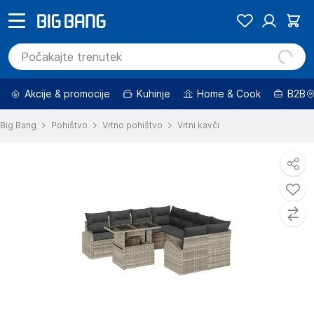
Akcije & promocije
Kuhinje
Home & Cook
B2B
Big Bang
Pohištvo
Vrtno pohištvo
Vrtni kavči