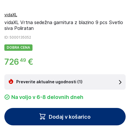
vidaXL
vidaXL Vrtna sedežna garnitura z blazino 9 pcs Svetlo
siva Poliratan
ID
: 5000135052
DOBRA CENA
726
€
49
Preverite aktualne ugodnosti
(1)
Na voljo v 6-8 delovnih dneh
Dodaj v košarico