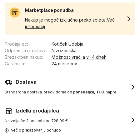
Marketplace ponudba
Nakup je mogoč izključno preko spleta.
Več
informacij
Prodajalec
:
Kotiček Udobja
Odpremlja iz države
:
Nizozemska
Brezskrben nakup
:
Možnost vračila v 14 dneh
Garancija
:
24 mesecev
Dostava
Standardna dostava
predvidoma od
ponedeljka, 17.8.
naprej
Izdelki prodajalca
Na voljo še
2 ponudbi od 728.99 €
Več o prikazovanju ponudb