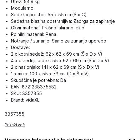
Utež: 53,9 kg
Modularno
Sedežni prostor: 55 x 55 cm (Š x G)
Sedežna blazina odstranljiva: Zadrga za zapiranje
Okvir material: Prašno lakirano jeklo
Polnilni material: Pena
Notranje / zunanje: Samo za zunanjo uporabo
Dostave:
2 x kotni sedež: 62 x 62 x 69 cm (Š x D x V)
4 x osrednji sedež: 55 x 62 x 69 cm (Š x D x V)
2 x naslonjalo: 141 x 62 x 69 cm (Š x D x V)
1 x miza: 100 x 55 x 73 cm (D x Š x V)
Skupščina je potrebna: Da
EAN: 8721288375582
SKU: 3357355
Brand: vidaXL
3357355
Prikaži več