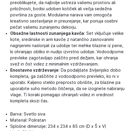
preoblikujete, da najbolje ustreza vašemu prostoru ali
priložnosti, bodisi udoben kotiček ali večja sedežna
površina za goste. Modularna narava vam omogoča
kreativno sestavljanje in preurejanje, kar ponuja osebni
pečat vašemu zunanjemu dekorju.
Obsežne lastnosti zunanjega kavča
: Set vključuje velike
kote, sredinske in arm kavče z natančno zasnovanimi
nagnjenimi naslonjali za udobje ter mehke blazine iz pene,
ki ohranjajo obliko in nudijo izvrstno udobje. Vodoodporne
prevleke zagotavljajo zaščito pred dežjem, kar ohranja
svež in čist videz z minimalnim vzdrževanjem.
Enostavno vzdrževanje
: Da podaljšate življenjsko dobo
kompleta, ga zaščitite z vodoodporno prevleko, ko ni v
uporabi. Kaljeno steklo preprosto obrišite, za blazine pa
uporabite suho metodo čiščenja, da se izognete nabiranju
vlage. Ti koraki pomagajo ohranjati videz in vrednost
kompleta skozi čas.
Barva: Svetlo siva
Material: Poliratan
Splošne dimenzije: 234 x 234 x 85 cm (D x Š x V)