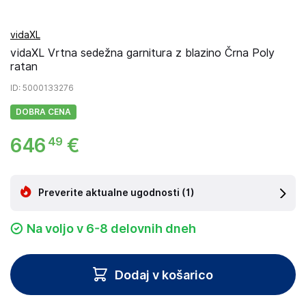
vidaXL
vidaXL Vrtna sedežna garnitura z blazino Črna Poly
ratan
ID
: 5000133276
DOBRA CENA
646
€
49
Preverite aktualne ugodnosti
(1)
Na voljo v 6-8 delovnih dneh
Dodaj v košarico