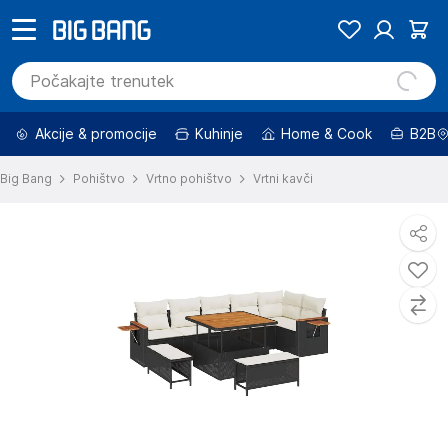
Akcije & promocije
Kuhinje
Home & Cook
B2B
Big Bang
Pohištvo
Vrtno pohištvo
Vrtni kavči