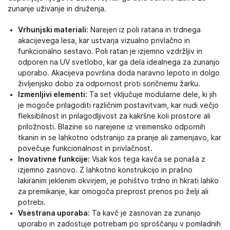
zunanje uživanje in druženja.
Vrhunjski materiali:
Narejen iz poli ratana in trdnega
akacijevega lesa, kar ustvarja vizualno privlačno in
funkcionalno sestavo. Poli ratan je izjemno vzdržljiv in
odporen na UV svetlobo, kar ga dela idealnega za zunanjo
uporabo. Akacijeva površina doda naravno lepoto in dolgo
življenjsko dobo za odpornost proti sončnemu žarku.
Izmenljivi elementi:
Ta set vključuje modularne dele, ki jih
je mogoče prilagoditi različnim postavitvam, kar nudi večjo
fleksibilnost in prilagodljivost za kakršne koli prostore ali
priložnosti. Blazine so narejene iz vremensko odpornih
tkanin in se lahkotno odstranijo za pranje ali zamenjavo, kar
povečuje funkcionalnost in privlačnost.
Inovativne funkcije:
Vsak kos tega kavča se ponaša z
izjemno zasnovo. Z lahkotno konstrukcijo in prašno
lakiranim jeklenim okvirjem, je pohištvo trdno in hkrati lahko
za premikanje, kar omogoča preprost prenos po želji ali
potrebi.
Vsestrana uporaba:
Ta kavč je zasnovan za zunanjo
uporabo in zadostuje potrebam po sproščanju v pomladnih