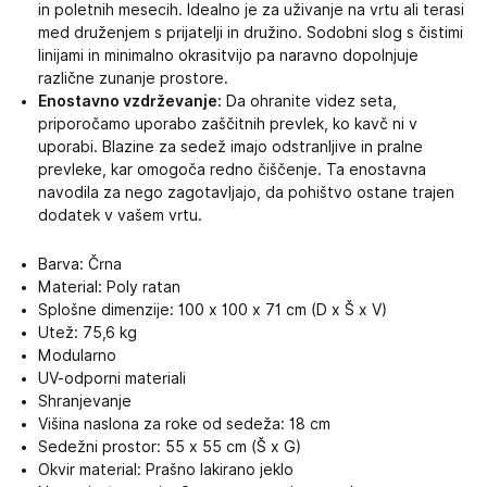
in poletnih mesecih. Idealno je za uživanje na vrtu ali terasi
med druženjem s prijatelji in družino. Sodobni slog s čistimi
linijami in minimalno okrasitvijo pa naravno dopolnjuje
različne zunanje prostore.
Enostavno vzdrževanje:
Da ohranite videz seta,
priporočamo uporabo zaščitnih prevlek, ko kavč ni v
uporabi. Blazine za sedež imajo odstranljive in pralne
prevleke, kar omogoča redno čiščenje. Ta enostavna
navodila za nego zagotavljajo, da pohištvo ostane trajen
dodatek v vašem vrtu.
Barva: Črna
Material: Poly ratan
Splošne dimenzije: 100 x 100 x 71 cm (D x Š x V)
Utež: 75,6 kg
Modularno
UV-odporni materiali
Shranjevanje
Višina naslona za roke od sedeža: 18 cm
Sedežni prostor: 55 x 55 cm (Š x G)
Okvir material: Prašno lakirano jeklo