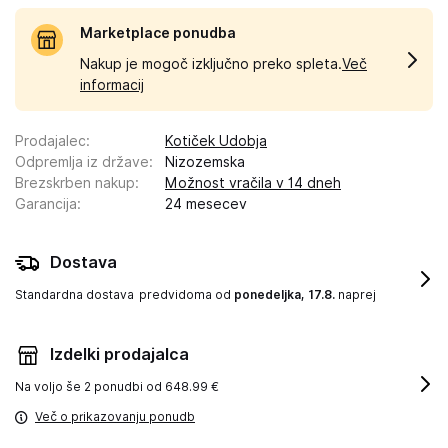
Marketplace ponudba
Nakup je mogoč izključno preko spleta.
Več
informacij
Prodajalec
:
Kotiček Udobja
Odpremlja iz države
:
Nizozemska
Brezskrben nakup
:
Možnost vračila v 14 dneh
Garancija
:
24 mesecev
Dostava
Standardna dostava
predvidoma od
ponedeljka, 17.8.
naprej
Izdelki prodajalca
Na voljo še
2 ponudbi od 648.99 €
Več o prikazovanju ponudb