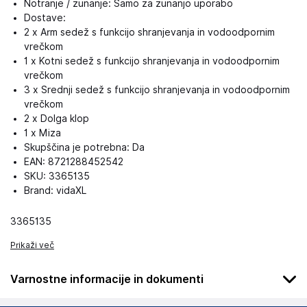
Notranje / zunanje: Samo za zunanjo uporabo
Dostave:
2 x Arm sedež s funkcijo shranjevanja in vodoodpornim
vrečkom
1 x Kotni sedež s funkcijo shranjevanja in vodoodpornim
vrečkom
3 x Srednji sedež s funkcijo shranjevanja in vodoodpornim
vrečkom
2 x Dolga klop
1 x Miza
Skupščina je potrebna: Da
EAN: 8721288452542
SKU: 3365135
Brand: vidaXL
3365135
Prikaži več
Varnostne informacije in dokumenti
Podatki o proizvajalcu