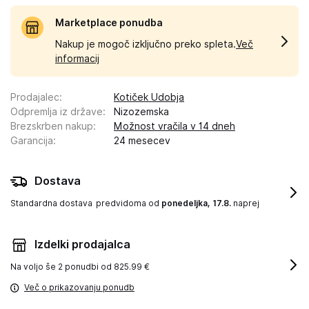
Marketplace ponudba
Nakup je mogoč izključno preko spleta.
Več
informacij
Prodajalec
:
Kotiček Udobja
Odpremlja iz države
:
Nizozemska
Brezskrben nakup
:
Možnost vračila v 14 dneh
Garancija
:
24 mesecev
Dostava
Standardna dostava
predvidoma od
ponedeljka, 17.8.
naprej
Izdelki prodajalca
Na voljo še
2 ponudbi od 825.99 €
Več o prikazovanju ponudb