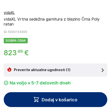
vidaXL
vidaXL Vrtna sedežna garnitura z blazino Črna Poly
ratan
ID
: 5000133300
DOBRA CENA
823
€
49
Preverite aktualne ugodnosti
(1)
Na voljo v 5-7 delovnih dneh
Dodaj v košarico