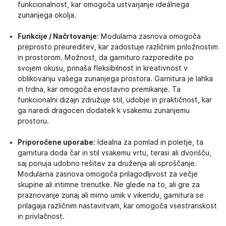
funkcionalnost, kar omogoča ustvarjanje ideálnega
zunanjega okolja.
Funkcije / Načrtovanje:
Modularna zasnova omogoča
preprosto preureditev, kar zadostuje različnim priložnostim
in prostorom. Možnost, da garnituro razporedite po
svojem okusu, prinaša fleksibilnost in kreativnost v
oblikovanju vašega zunanjega prostora. Garnitura je lahka
in trdna, kar omogoča enostavno premikanje. Ta
funkcionalni dizajn združuje stil, udobje in praktičnost, kar
ga naredi dragocen dodatek k vsakemu zunanjemu
prostoru.
Priporočene uporabe:
Idealna za pomlad in poletje, ta
garnitura doda čar in stil vsakemu vrtu, terasi ali dvorišču,
saj ponuja udobno rešitev za druženja ali sproščanje.
Modularna zasnova omogoča prilagodljivost za večje
skupine ali intimne trenutke. Ne glede na to, ali gre za
praznovanje zunaj ali mirno umik v vikendu, garnitura se
prilagaja različnim nastavitvam, kar omogoča vsestranskost
in privlačnost.