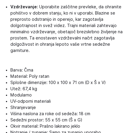
Vzdrževanje:
Uporabite zaščitne prevleke, da ohranite
pohištvo v dobrem stanju, ko ni v uporabi. Blazine se
preprosto odstranijo in operejo, kar zagotavlja
dolgotrajnost in svež videz. Trajni materiali zahtevajo
minimalno vzdrževanje, obetajoč brezskrbno življenje na
prostem. Ta enostaven vzdrževalni načrt zagotavlja
dolgoživost in ohranja lepoto vaše vrtne sedežne
garniture.
Barva: Črna
Material: Poly ratan
Splošne dimenzije: 100 x 100 x 71 cm (D x Š x V)
Utež: 67,4 kg
Modularno
UV-odporni materiali
Shranjevanje
Višina naslona za roke od sedeža: 18 cm
Sedežni prostor: 55 x 55 cm (Š x G)
Okvir material: Prašno lakirano jeklo
Notranje / zunanje: Samo za zunanjo uporabo