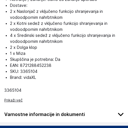
Dostave:
2 x Naslonjač z vključeno funkcijo shranjevanja in
vodoodpornim nahrbtnikom
2 x Kotni sedež z vključeno funkcijo shranjevanja in
vodoodpornim nahrbtnikom
4 x Sredinski sedež z vključeno funkcijo shranjevanja in
vodoodpornim nahrbtnikom
2 x Dolga klop
1 x Miza
Skupščina je potrebna: Da
EAN: 8721288452238
SKU: 3365104
Brand: vidaXL
3365104
Prikaži več
Varnostne informacije in dokumenti
Podatki o proizvajalcu