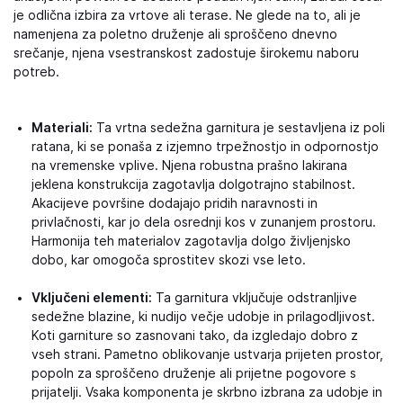
je odlična izbira za vrtove ali terase. Ne glede na to, ali je
namenjena za poletno druženje ali sproščeno dnevno
srečanje, njena vsestranskost zadostuje širokemu naboru
potreb.
Materiali:
Ta vrtna sedežna garnitura je sestavljena iz poli
ratana, ki se ponaša z izjemno trpežnostjo in odpornostjo
na vremenske vplive. Njena robustna prašno lakirana
jeklena konstrukcija zagotavlja dolgotrajno stabilnost.
Akacijeve površine dodajajo pridih naravnosti in
privlačnosti, kar jo dela osrednji kos v zunanjem prostoru.
Harmonija teh materialov zagotavlja dolgo življenjsko
dobo, kar omogoča sprostitev skozi vse leto.
Vključeni elementi:
Ta garnitura vključuje odstranljive
sedežne blazine, ki nudijo večje udobje in prilagodljivost.
Koti garniture so zasnovani tako, da izgledajo dobro z
vseh strani. Pametno oblikovanje ustvarja prijeten prostor,
popoln za sproščeno druženje ali prijetne pogovore s
prijatelji. Vsaka komponenta je skrbno izbrana za udobje in