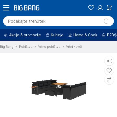
Akcije & promocije
Kuhinje
Home & Cook
B2B
Big Bang
Pohištvo
Vrtno pohištvo
Vrtni kavči