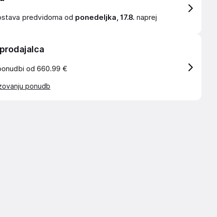
ostava
predvidoma od
ponedeljka, 17.8.
naprej
 prodajalca
ponudbi od 660.99 €
azovanju ponudb