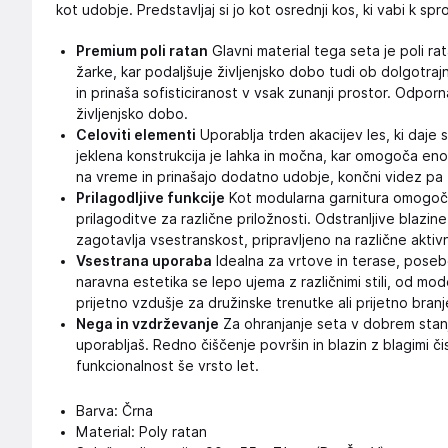
kot udobje. Predstavljaj si jo kot osrednji kos, ki vabi k spr
Premium poli ratan
Glavni material tega seta je poli ra
žarke, kar podaljšuje življenjsko dobo tudi ob dolgotraj
in prinaša sofisticiranost v vsak zunanji prostor. Odpor
življenjsko dobo.
Celoviti elementi
Uporablja trden akacijev les, ki daje 
jeklena konstrukcija je lahka in močna, kar omogoča eno
na vreme in prinašajo dodatno udobje, končni videz pa
Prilagodljive funkcije
Kot modularna garnitura omogoč
prilagoditve za različne priložnosti. Odstranljive blazine
zagotavlja vsestranskost, pripravljeno na različne aktivn
Vsestrana uporaba
Idealna za vrtove in terase, poseb
naravna estetika se lepo ujema z različnimi stili, od mod
prijetno vzdušje za družinske trenutke ali prijetno branj
Nega in vzdrževanje
Za ohranjanje seta v dobrem stan
uporabljaš. Redno čiščenje površin in blazin z blagimi či
funkcionalnost še vrsto let.
Barva: Črna
Material: Poly ratan