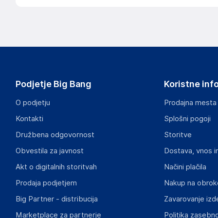
Podatki o proizvajalcu
Podatki o proizvajalcu vključujejo informacije (naziv, nasl
proizvajalcem izdelka.
vidaXL
Mary Kingsleystraat 1, 5928 SK Venlo
The Netherlands
Podjetje Big Bang
Koristne inf
https://www.vidaxl.nl/
O podjetju
Prodajna mesta
Odgovorna oseba v EU
Kontakti
Splošni pogoji
Gospodarski subjekt s sedežem v EU, ki zagotavlja skladno
Družbena odgovornost
Storitve
vidaXL
Obvestila za javnost
Dostava, vnos i
Mary Kingsleystraat 1, 5928 SK Venlo
The Netherlands
Akt o digitalnih storitvah
Načini plačila
https://www.vidaxl.nl/
Prodaja podjetjem
Nakup na obrok
Big Partner - distribucija
Zavarovanje izd
Slike o varnosti izdelka
Slike o varnosti izdelka vsebujejo opozorila na embalaži izd
Marketplace za partnerje
Politika zasebno