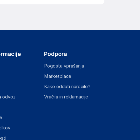
ov, državo in elektronski naslov) povezane s
ormacije
Podpora
Pogosta vprašanja
Marketplace
st izdelka z zahtevanimi predpisi.
Kako oddati naročilo?
n odvoz
Vračila in reklamacije
e
elkov
elka in lahko vključujejo ključne varnostne
sti