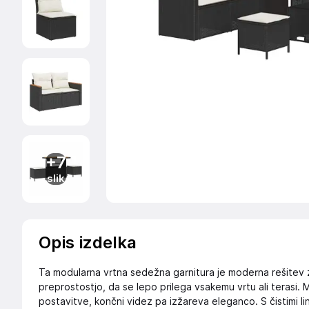
+7
slik
Opis izdelka
Ta modularna vrtna sedežna garnitura je moderna rešitev 
preprostostjo, da se lepo prilega vsakemu vrtu ali terasi.
postavitve, končni videz pa izžareva eleganco. S čistimi lin