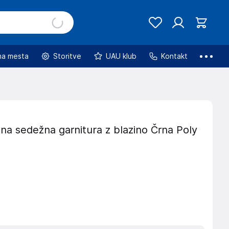
na mesta
Storitve
UAU klub
Kontakt
na sedežna garnitura z blazino Črna Poly
€