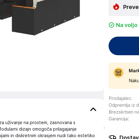
Preve
Na voljo
Mar
Naku
Prodajalec
:
Odpremlja iz 
Brezskrben n
Garancija
:
za uživanje na prostem, zasnovana s
 Modularni dizajn omogoča prilagajanje
ijami in diskretnim okrasjem nudi tako estetiko
Dostav