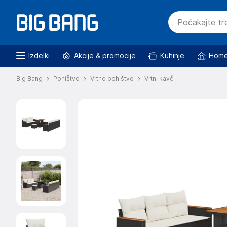
Izdelki
Akcije & promocije
Kuhinje
Home
Big Bang
Pohištvo
Vrtno pohištvo
Vrtni kavči