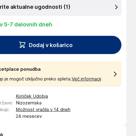
rite aktualne ugodnosti
(1)
 v 5-7 delovnih dneh
Dodaj v košarico
ketplace ponudba
p je mogoč izključno preko spleta.
Več informacij
Kotiček Udobja
države
:
Nizozemska
akup
:
Možnost vračila v 14 dneh
24 mesecev
a