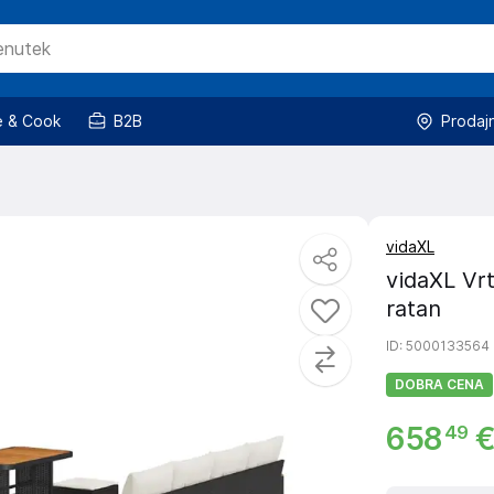
 & Cook
B2B
Prodaj
vidaXL
vidaXL Vrt
ratan
ID
: 5000133564
DOBRA CENA
658
49