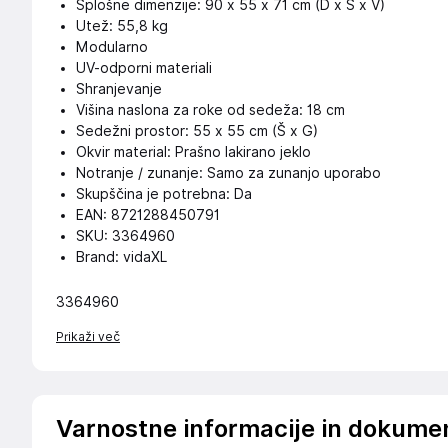
Splošne dimenzije: 90 x 55 x 71 cm (D x Š x V)
Utež: 55,8 kg
Modularno
UV-odporni materiali
Shranjevanje
Višina naslona za roke od sedeža: 18 cm
Sedežni prostor: 55 x 55 cm (Š x G)
Okvir material: Prašno lakirano jeklo
Notranje / zunanje: Samo za zunanjo uporabo
Skupščina je potrebna: Da
EAN: 8721288450791
SKU: 3364960
Brand: vidaXL
3364960
Prikaži več
Varnostne informacije in dokume