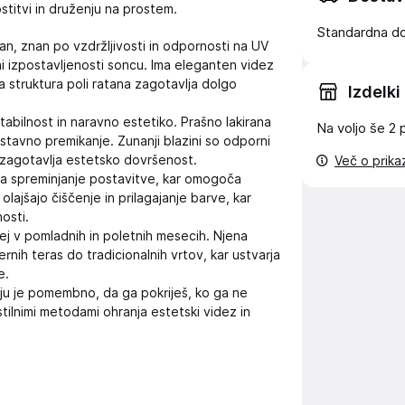
ostitvi in druženju na prostem.
Standardna d
tan, znan po vzdržljivosti in odpornosti na UV
ni izpostavljenosti soncu. Ima eleganten videz
na struktura poli ratana zagotavlja dolgo
Izdelki
stabilnost in naravno estetiko. Prašno lakirana
Na voljo še
2 
stavno premikanje. Zunanji blazini so odporni
 zagotavlja estetsko dovršenost.
Več o prik
a spreminjanje postavitve, kar omogoča
 olajšajo čiščenje in prilagajanje barve, kar
osti.
ej v pomladnih in poletnih mesecih. Njena
ernih teras do tradicionalnih vrtov, kar ustvarja
e.
ju je pomembno, da ga pokriješ, ko ga ne
stilnimi metodami ohranja estetski videz in