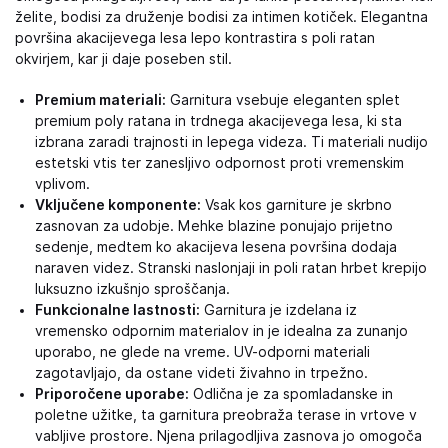
želite, bodisi za druženje bodisi za intimen kotiček. Elegantna
površina akacijevega lesa lepo kontrastira s poli ratan
okvirjem, kar ji daje poseben stil.
Premium materiali:
Garnitura vsebuje eleganten splet
premium poly ratana in trdnega akacijevega lesa, ki sta
izbrana zaradi trajnosti in lepega videza. Ti materiali nudijo
estetski vtis ter zanesljivo odpornost proti vremenskim
vplivom.
Vključene komponente:
Vsak kos garniture je skrbno
zasnovan za udobje. Mehke blazine ponujajo prijetno
sedenje, medtem ko akacijeva lesena površina dodaja
naraven videz. Stranski naslonjaji in poli ratan hrbet krepijo
luksuzno izkušnjo sproščanja.
Funkcionalne lastnosti:
Garnitura je izdelana iz
vremensko odpornim materialov in je idealna za zunanjo
uporabo, ne glede na vreme. UV-odporni materiali
zagotavljajo, da ostane videti živahno in trpežno.
Priporočene uporabe:
Odlična je za spomladanske in
poletne užitke, ta garnitura preobraža terase in vrtove v
vabljive prostore. Njena prilagodljiva zasnova jo omogoča