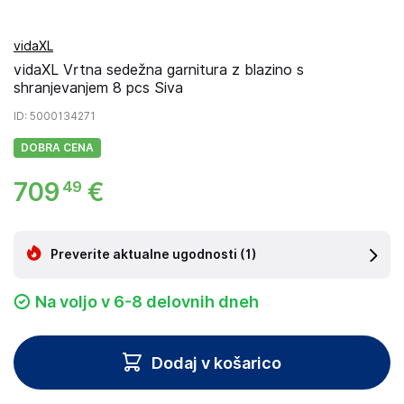
vidaXL
vidaXL Vrtna sedežna garnitura z blazino s
shranjevanjem 8 pcs Siva
ID
: 5000134271
DOBRA CENA
709
€
49
Preverite aktualne ugodnosti
(1)
Na voljo v 6-8 delovnih dneh
Dodaj v košarico