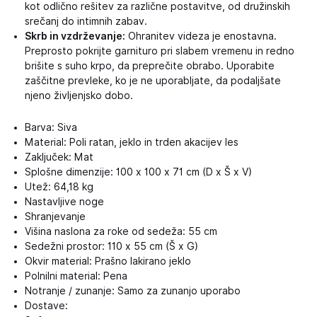
kot odlično rešitev za različne postavitve, od družinskih
srečanj do intimnih zabav.
Skrb in vzdrževanje:
Ohranitev videza je enostavna.
Preprosto pokrijte garnituro pri slabem vremenu in redno
brišite s suho krpo, da preprečite obrabo. Uporabite
zaščitne prevleke, ko je ne uporabljate, da podaljšate
njeno življenjsko dobo.
Barva: Siva
Material: Poli ratan, jeklo in trden akacijev les
Zaključek: Mat
Splošne dimenzije: 100 x 100 x 71 cm (D x Š x V)
Utež: 64,18 kg
Nastavljive noge
Shranjevanje
Višina naslona za roke od sedeža: 55 cm
Sedežni prostor: 110 x 55 cm (Š x G)
Okvir material: Prašno lakirano jeklo
Polnilni material: Pena
Notranje / zunanje: Samo za zunanjo uporabo
Dostave: