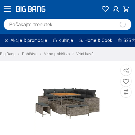
Akcije & promocije
Kuhinje
Home & Cook
B2B
Big Bang
Pohištvo
Vrtno pohištvo
Vrtni kavči