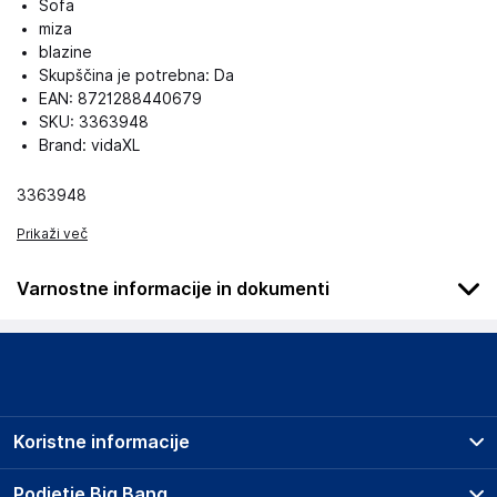
Sofa
miza
blazine
Skupščina je potrebna: Da
EAN: 8721288440679
SKU: 3363948
Brand: vidaXL
3363948
Prikaži več
Varnostne informacije in dokumenti
Podatki o proizvajalcu
Podatki o proizvajalcu vključujejo informacije (naziv, naslov,
državo in elektronski naslov) povezane s proizvajalcem
izdelka.
Koristne informacije
vidaXL
Mary Kingsleystraat 1, 5928 SK Venlo
Prodajna mesta
Podjetje Big Bang