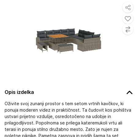
Opis izdelka
Oživite svoj zunanji prostor s tem setom vrtnih kavčkov, ki
ponuja moderen videz in praktičnost. Ta čudovit kos pohištva
ustvari prijetno vzdušje, osredotočeno na udobje in
prilagodljivost. Popolnoma se prilega kateremukoli vrtu ali
terasi in ponuja stilno družabno mesto. Zato je nujen za
poletne piknike. Pametna zasnova in pridih šarma ta set