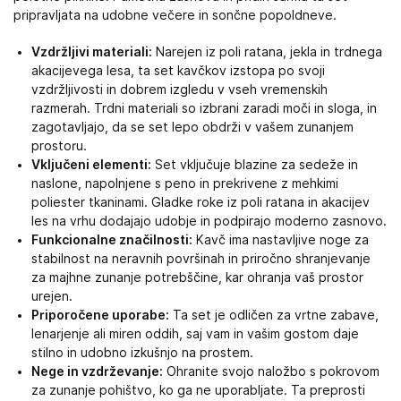
pripravljata na udobne večere in sončne popoldneve.
Vzdržljivi materiali:
Narejen iz poli ratana, jekla in trdnega
akacijevega lesa, ta set kavčkov izstopa po svoji
vzdržljivosti in dobrem izgledu v vseh vremenskih
razmerah. Trdni materiali so izbrani zaradi moči in sloga, in
zagotavljajo, da se set lepo obdrži v vašem zunanjem
prostoru.
Vključeni elementi:
Set vključuje blazine za sedeže in
naslone, napolnjene s peno in prekrivene z mehkimi
poliester tkaninami. Gladke roke iz poli ratana in akacijev
les na vrhu dodajajo udobje in podpirajo moderno zasnovo.
Funkcionalne značilnosti:
Kavč ima nastavljive noge za
stabilnost na neravnih površinah in priročno shranjevanje
za majhne zunanje potrebščine, kar ohranja vaš prostor
urejen.
Priporočene uporabe:
Ta set je odličen za vrtne zabave,
lenarjenje ali miren oddih, saj vam in vašim gostom daje
stilno in udobno izkušnjo na prostem.
Nege in vzdrževanje:
Ohranite svojo naložbo s pokrovom
za zunanje pohištvo, ko ga ne uporabljate. Ta preprosti