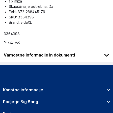
1 x miza
Skupščina je potrebna: Da
EAN: 8721288445179
SKU: 3364398
Brand: vidaXL
3364398
Prikaži več
Varnostne informacije in dokumenti
Podatki o proizvajalcu
Podatki o proizvajalcu vključujejo informacije (naziv, naslov,
državo in elektronski naslov) povezane s proizvajalcem
izdelka.
Koristne informacije
vidaXL
Mary Kingsleystraat 1, 5928 SK Venlo
Prodajna mesta
Podjetje Big Bang
The Netherlands
Splošni pogoji
https://www.vidaxl.nl/
O podjetju