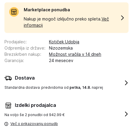
Marketplace ponudba
Nakup je mogoč izključno preko spleta.
Več
informacij
Prodajalec
:
Kotiček Udobja
Odpremlja iz države
:
Nizozemska
Brezskrben nakup
:
Možnost vračila v 14 dneh
Garancija
:
24 mesecev
Dostava
Standardna dostava
predvidoma od
petka, 14.8.
naprej
Izdelki prodajalca
Na voljo še
2 ponudbi od 942.99 €
Več o prikazovanju ponudb