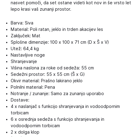
nasvet pomoči, da set ostane videti kot nov in še vrsto let
lepo krasi vaš zunanji prostor.
Barva: Siva
Material: Poli ratan, jeklo in trden akacijev les
Zaključek: Mat
Splošne dimenzije: 100 x 100 x 71 cm (D x Š x V)
Utež: 64,4 kg
Nastavljive noge
Shranjevanje
Višina naslona za roke od sedeža: 55 cm
Sedežni prostor: 55 x 55 cm (Š x G)
Okvir material: Prašno lakirano jeklo
Polnilni material: Pena
Notranje / zunanje: Samo za zunanjo uporabo
Dostave:
4 x naslanjač s funkcijo shranjevanja in vodoodpornim
torbicam
6 x osrednja sedeža s funkcijo shranjevanja in
vodoodpornim torbicam
2 x dolga klop