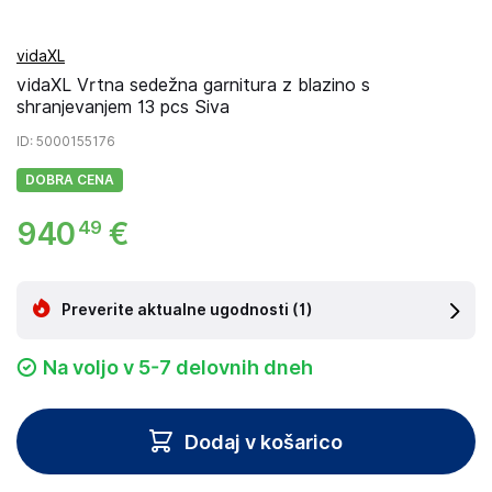
vidaXL
vidaXL Vrtna sedežna garnitura z blazino s
shranjevanjem 13 pcs Siva
ID
: 5000155176
DOBRA CENA
940
€
49
Preverite aktualne ugodnosti
(1)
Na voljo v 5-7 delovnih dneh
Dodaj v košarico