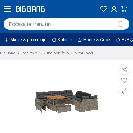
Akcije & promocije
Kuhinje
Home & Cook
B2B
Big Bang
Pohištvo
Vrtno pohištvo
Vrtni kavči