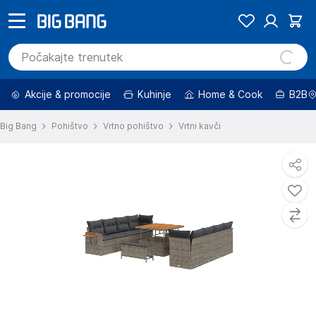
Akcije & promocije
Kuhinje
Home & Cook
B2B
Big Bang
Pohištvo
Vrtno pohištvo
Vrtni kavči