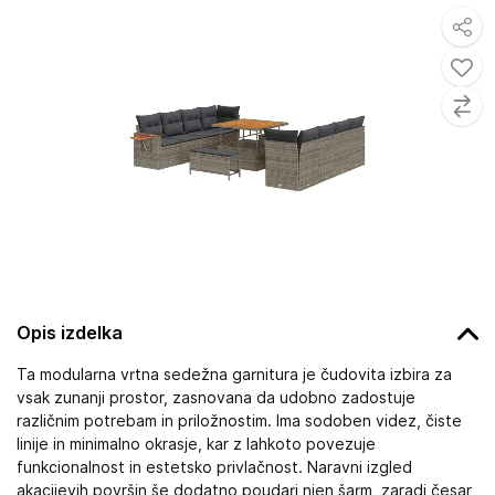
Opis izdelka
Ta modularna vrtna sedežna garnitura je čudovita izbira za
vsak zunanji prostor, zasnovana da udobno zadostuje
različnim potrebam in priložnostim. Ima sodoben videz, čiste
linije in minimalno okrasje, kar z lahkoto povezuje
funkcionalnost in estetsko privlačnost. Naravni izgled
akacijevih površin še dodatno poudari njen šarm, zaradi česar