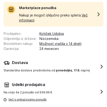
Marketplace ponudba
Nakup je mogoč izključno preko spleta.
Več
informacij
Prodajalec
:
Kotiček Udobja
Odpremlja iz države
:
Nizozemska
Brezskrben nakup
:
Možnost vračila v 14 dneh
Garancija
:
24 mesecev
Dostava
Standardna dostava
predvidoma od
ponedeljka, 17.8.
naprej
Izdelki prodajalca
Na voljo še
2 ponudbi od 939.99 €
Več o prikazovanju ponudb