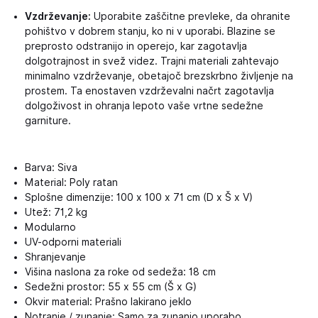
Vzdrževanje:
Uporabite zaščitne prevleke, da ohranite
pohištvo v dobrem stanju, ko ni v uporabi. Blazine se
preprosto odstranijo in operejo, kar zagotavlja
dolgotrajnost in svež videz. Trajni materiali zahtevajo
minimalno vzdrževanje, obetajoč brezskrbno življenje na
prostem. Ta enostaven vzdrževalni načrt zagotavlja
dolgoživost in ohranja lepoto vaše vrtne sedežne
garniture.
Barva: Siva
Material: Poly ratan
Splošne dimenzije: 100 x 100 x 71 cm (D x Š x V)
Utež: 71,2 kg
Modularno
UV-odporni materiali
Shranjevanje
Višina naslona za roke od sedeža: 18 cm
Sedežni prostor: 55 x 55 cm (Š x G)
Okvir material: Prašno lakirano jeklo
Notranje / zunanje: Samo za zunanjo uporabo