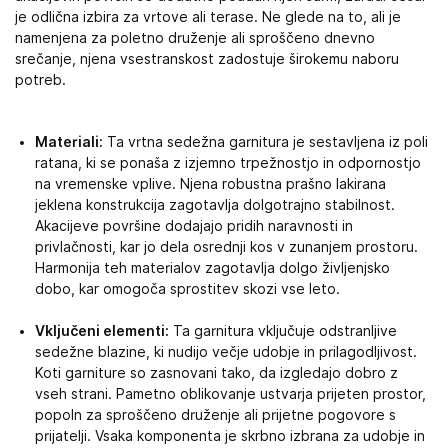
je odlična izbira za vrtove ali terase. Ne glede na to, ali je
namenjena za poletno druženje ali sproščeno dnevno
srečanje, njena vsestranskost zadostuje širokemu naboru
potreb.
Materiali:
Ta vrtna sedežna garnitura je sestavljena iz poli
ratana, ki se ponaša z izjemno trpežnostjo in odpornostjo
na vremenske vplive. Njena robustna prašno lakirana
jeklena konstrukcija zagotavlja dolgotrajno stabilnost.
Akacijeve površine dodajajo pridih naravnosti in
privlačnosti, kar jo dela osrednji kos v zunanjem prostoru.
Harmonija teh materialov zagotavlja dolgo življenjsko
dobo, kar omogoča sprostitev skozi vse leto.
Vključeni elementi:
Ta garnitura vključuje odstranljive
sedežne blazine, ki nudijo večje udobje in prilagodljivost.
Koti garniture so zasnovani tako, da izgledajo dobro z
vseh strani. Pametno oblikovanje ustvarja prijeten prostor,
popoln za sproščeno druženje ali prijetne pogovore s
prijatelji. Vsaka komponenta je skrbno izbrana za udobje in