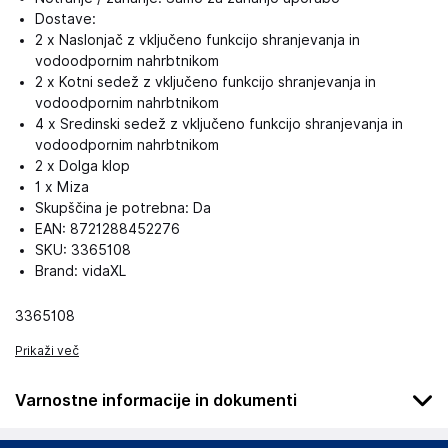
Dostave:
2 x Naslonjač z vključeno funkcijo shranjevanja in
vodoodpornim nahrbtnikom
2 x Kotni sedež z vključeno funkcijo shranjevanja in
vodoodpornim nahrbtnikom
4 x Sredinski sedež z vključeno funkcijo shranjevanja in
vodoodpornim nahrbtnikom
2 x Dolga klop
1 x Miza
Skupščina je potrebna: Da
EAN: 8721288452276
SKU: 3365108
Brand: vidaXL
3365108
Prikaži več
Varnostne informacije in dokumenti
Podatki o proizvajalcu