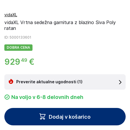
vidaXL
vidaXL Vrtna sedežna garnitura z blazino Siva Poly
ratan
ID
: 5000133601
DOBRA CENA
929
€
49
Preverite aktualne ugodnosti
(1)
Na voljo v 6-8 delovnih dneh
Dodaj v košarico