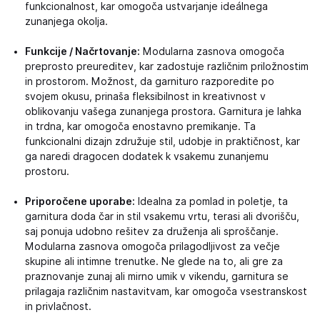
funkcionalnost, kar omogoča ustvarjanje ideálnega
zunanjega okolja.
Funkcije / Načrtovanje:
Modularna zasnova omogoča
preprosto preureditev, kar zadostuje različnim priložnostim
in prostorom. Možnost, da garnituro razporedite po
svojem okusu, prinaša fleksibilnost in kreativnost v
oblikovanju vašega zunanjega prostora. Garnitura je lahka
in trdna, kar omogoča enostavno premikanje. Ta
funkcionalni dizajn združuje stil, udobje in praktičnost, kar
ga naredi dragocen dodatek k vsakemu zunanjemu
prostoru.
Priporočene uporabe:
Idealna za pomlad in poletje, ta
garnitura doda čar in stil vsakemu vrtu, terasi ali dvorišču,
saj ponuja udobno rešitev za druženja ali sproščanje.
Modularna zasnova omogoča prilagodljivost za večje
skupine ali intimne trenutke. Ne glede na to, ali gre za
praznovanje zunaj ali mirno umik v vikendu, garnitura se
prilagaja različnim nastavitvam, kar omogoča vsestranskost
in privlačnost.