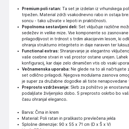
Premium poli ratan:
Ta set je izdelan iz vrhunskega poli
trpežen. Material zdrži vsakodnevno rabo in ostaja brez
soncu - tako uživate v lepoti in praktičnosti.
Popolnoma sestavljeni deli:
Set vključuje različne mož
sedežev in velike mize. Vse komponente so zasnovane
prilagodljivost in trdnost s trdim akacijevim lesom, ki od
ohranja strukturno integriteto in daje naraven ter luks
Functional extras:
Shranjevanje je elegantno vključeno 
vaše osebne stvari in vaš prostor ostane urejen. Lahek
konfiguracij, kar daje zelo dinamičen vtis ob vsaki upora
Večnamenska uporaba:
Ne glede na to ali načrtujete za
set odlično prilagodi. Njegova modularna zasnova omogo
je super za družabne dogodke ali tiste nenapovedane t
Preprosto vzdrževanje:
Skrb za pohištvo je enostavna;
podaljšate življenjsko dobo. S preprosto oskrbo bo vaš 
času ohranjal eleganco.
Barva: Črna in krem
Material: Poli ratan in praškasto prevlečena jekla
Splošne dimenzije: 90 x 55 x 71 cm (D x Š x V)