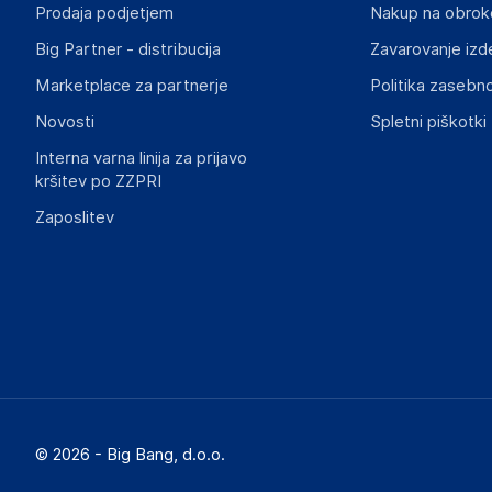
https://www.vidaxl.nl/
Prodaja podjetjem
Nakup na obrok
Big Partner - distribucija
Zavarovanje izd
Slike o varnosti izdelka
Slike o varnosti izdelka vsebujejo opozorila na embalaži izd
Marketplace za partnerje
Politika zasebno
informacije, povezane z določenim izdelkom.
Novosti
Spletni piškotki
Interna varna linija za prijavo
kršitev po ZZPRI
Zaposlitev
© 2026 - Big Bang, d.o.o.