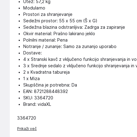
Utež: 57,2 kg
Modularno
Prostori za shranjevanje
Sedežni prostor: 55 x 55 cm (Š x G)
Sedežna blazina odstranljiva: Zadrga za zapiranje
Okvir material: Prašno lakirano jeklo
Polnilni material: Pena
Notranje / zunanje: Samo za zunanjo uporabo
Dostave:
4 x Stranski kavč z vključeno funkcijo shranjevanja in
3 x Srednje sedalo z vključeno funkcijo shranjevanja i
2 x Kvadratna tabureja
1 x Miza
Skupščina je potrebna: Da
EAN: 8721288448392
SKU: 3364720
Brand: vidaXL
3364720
Prikaži več