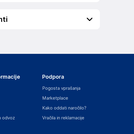
nti
ov, državo in elektronski naslov) povezane s
ormacije
Podpora
Pogosta vprašanja
Marketplace
st izdelka z zahtevanimi predpisi.
Kako oddati naročilo?
n odvoz
Vračila in reklamacije