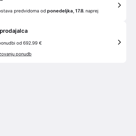
ostava
predvidoma od
ponedeljka, 17.8.
naprej
 prodajalca
ponudbi od 692.99 €
azovanju ponudb