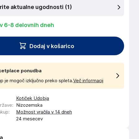
rite aktualne ugodnosti
(1)
 v 6-8 delovnih dneh
Dodaj v košarico
ketplace ponudba
p je mogoč izključno preko spleta.
Več informacij
Kotiček Udobja
države
:
Nizozemska
akup
:
Možnost vračila v 14 dneh
24 mesecev
a