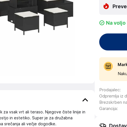
Preve
Na voljo
Mar
Naku
Prodajalec
:
Odpremlja iz 
Brezskrben n
Garancija
:
za vsak vrt ali teraso. Njegove čiste linije in
ostjo in estetiko. Super je za družabna
a srečanja ali večje dogodke.
Dostav