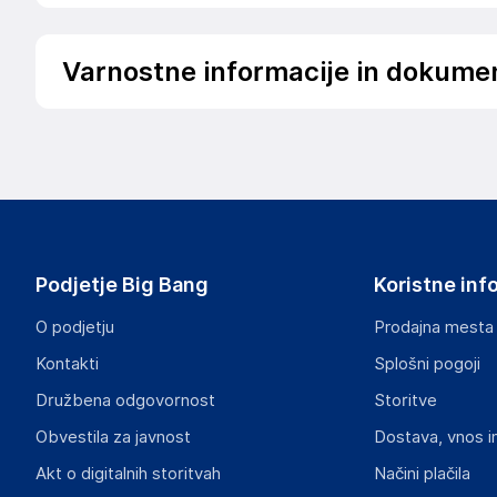
Varnostne informacije in dokume
Podatki o proizvajalcu
Podatki o proizvajalcu vključujejo informacije (naziv, nasl
proizvajalcem izdelka.
vidaXL
Mary Kingsleystraat 1, 5928 SK Venlo
The Netherlands
Podjetje Big Bang
Koristne inf
https://www.vidaxl.nl/
O podjetju
Prodajna mesta
Odgovorna oseba v EU
Kontakti
Splošni pogoji
Gospodarski subjekt s sedežem v EU, ki zagotavlja skladno
Družbena odgovornost
Storitve
vidaXL
Obvestila za javnost
Dostava, vnos i
Mary Kingsleystraat 1, 5928 SK Venlo
The Netherlands
Akt o digitalnih storitvah
Načini plačila