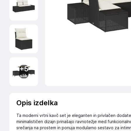
+5
slik
Opis izdelka
Ta moderni vrtni kavč set je eleganten in privlačen dodatek 
minimalističen dizajn prinašajo ravnotežje med funkcionaln
srečanja na prostem in ponuja modularno sestavo za intimn