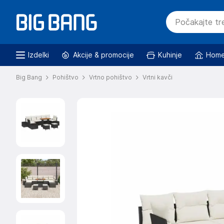
Izdelki
Akcije & promocije
Kuhinje
Home
Big Bang
Pohištvo
Vrtno pohištvo
Vrtni kavči