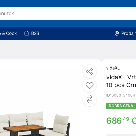
 & Cook
B2B
Prodaj
vidaXL
vidaXL Vrt
10 pcs Čr
ID
: 5000134064
DOBRA CENA
686
49