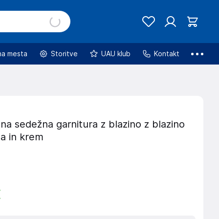
na mesta
Storitve
UAU klub
Kontakt
na sedežna garnitura z blazino z blazino
na in krem
€