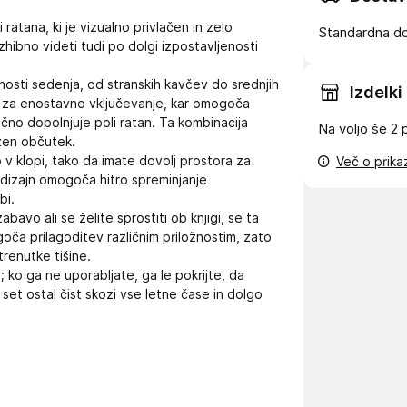
 ratana, ki je vizualno privlačen in zelo
Standardna d
hibno videti tudi po dolgi izpostavljenosti
nosti sedenja, od stranskih kavčev do srednjih
Izdelki
 za enostavno vključevanje, kar omogoča
lično dopolnjuje poli ratan. Ta kombinacija
Na voljo še
2 
uzen občutek.
v klopi, tako da imate dovolj prostora za
Več o prik
 dizajn omogoča hitro spreminjanje
bi.
bavo ali se želite sprostiti ob knjigi, se ta
ča prilagoditev različnim priložnostim, zato
renutke tišine.
 ko ga ne uporabljate, ga le pokrijte, da
set ostal čist skozi vse letne čase in dolgo