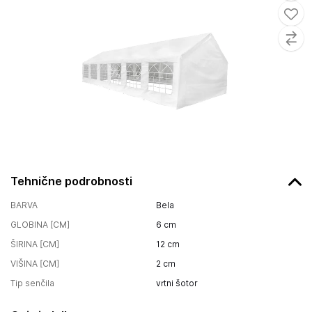
Tehnične podrobnosti
BARVA
Bela
GLOBINA [CM]
6
cm
ŠIRINA [CM]
12
cm
VIŠINA [CM]
2
cm
Tip senčila
vrtni šotor