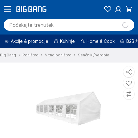
Akcije & promocije
Kuhinje
Home & Cook
B2B
Big Bang
Pohištvo
Vrtno pohištvo
Senčniki/pergole