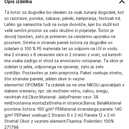
Opis izdelka
Ta šotor za dogodke bo idealen za vsak zunanji dogodek, kot
so razstave, poroke, zabave, pikniki, kampiranja, festivali itd.
Lahko ga namestite tudi na svoje dvorišče, kjer bo služil kot
velik senčni prostor za vašo družino in prijatelje. Šotor je
dovolj trpežen, zato je primeren za celoletno uporabo na
prostem. Streha in stranski paneli šotora za dogodke so
izdelani iz 100 % PE materiala ter so odporni na UV in vodo.
Ima 2 stranici s 6 okrasnimi okni in 2 stranici z vrati, od katerih
ima vsaka zadrgo in vhod za enostavno vstopanje. Ta okvir je
izdelan iz jekla, odpornega na rjavenje, zato je zelo
vzdržljiv. Postavitev je zelo preprosta. Paket vsebuje streho,
štiri stranske panele, jeklen okvir in vezne
elemente! OPOMBA: Ta izdelek se ne sme NIKOLI uporabljati v
slabem vremenu, npr. ob močnem vetru, nalivu, snegu,
nevihtah itd.Okvir:Material: JekloPremer cevi: 38
mmEnostavna montažaStreha in stranice:Barva: BelaMaterial
površine šotora: 160 g/m² PEMaterial stranskega panela: 140
g/m² PEPaket vsebuje:2 Stranici 6 x 2 m2 Panela 12 x 2 m1
Streha1 Okvir z veznimi elementiTkanina: Polietilen: 100%
271798