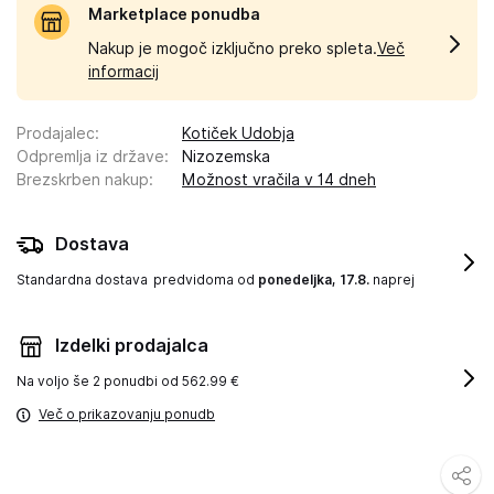
Marketplace ponudba
Nakup je mogoč izključno preko spleta.
Več
informacij
Prodajalec
:
Kotiček Udobja
Odpremlja iz države
:
Nizozemska
Brezskrben nakup
:
Možnost vračila v 14 dneh
Dostava
Standardna dostava
predvidoma od
ponedeljka, 17.8.
naprej
Izdelki prodajalca
Na voljo še
2 ponudbi od 562.99 €
Več o prikazovanju ponudb