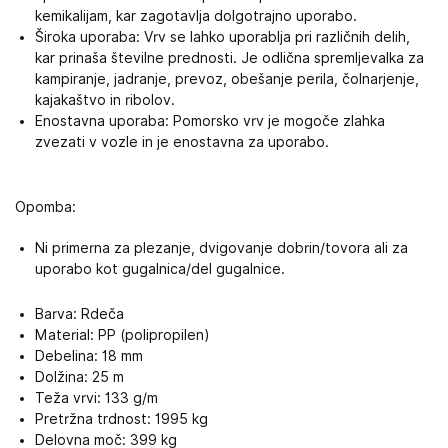
kemikalijam, kar zagotavlja dolgotrajno uporabo.
Široka uporaba: Vrv se lahko uporablja pri različnih delih,
kar prinaša številne prednosti. Je odlična spremljevalka za
kampiranje, jadranje, prevoz, obešanje perila, čolnarjenje,
kajakaštvo in ribolov.
Enostavna uporaba: Pomorsko vrv je mogoče zlahka
zvezati v vozle in je enostavna za uporabo.
Opomba:
Ni primerna za plezanje, dvigovanje dobrin/tovora ali za
uporabo kot gugalnica/del gugalnice.
Barva: Rdeča
Material: PP (polipropilen)
Debelina: 18 mm
Dolžina: 25 m
Teža vrvi: 133 g/m
Pretržna trdnost: 1995 kg
Delovna moč: 399 kg