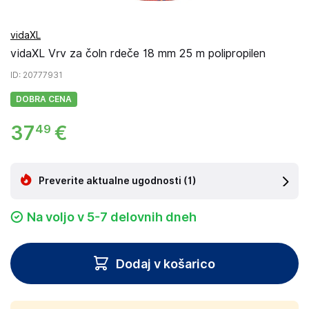
vidaXL
vidaXL Vrv za čoln rdeče 18 mm 25 m polipropilen
ID
: 20777931
DOBRA CENA
37
€
49
Preverite aktualne ugodnosti
(1)
Na voljo v 5-7 delovnih dneh
Dodaj v košarico