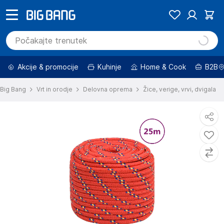
Akcije & promocije
Kuhinje
Home & Cook
B2B
Big Bang
Vrt in orodje
Delovna oprema
Žice, verige, vrvi, dvigala