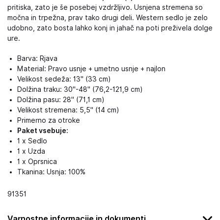
pritiska, zato je še posebej vzdržljivo. Usnjena stremena so
močna in trpežna, prav tako drugi deli. Western sedlo je zelo
udobno, zato bosta lahko konj in jahač na poti preživela dolge
ure.
Barva: Rjava
Material: Pravo usnje + umetno usnje + najlon
Velikost sedeža: 13" (33 cm)
Dolžina traku: 30"-48" (76,2-121,9 cm)
Dolžina pasu: 28" (71,1 cm)
Velikost stremena: 5,5" (14 cm)
Primerno za otroke
Paket vsebuje:
1 x Sedlo
1 x Uzda
1 x Oprsnica
Tkanina: Usnja: 100%
91351
Varnostne informacije in dokumenti