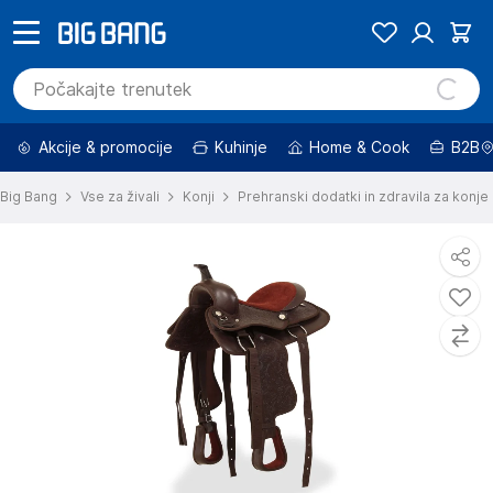
Akcije & promocije
Kuhinje
Home & Cook
B2B
Big Bang
Vse za živali
Konji
Prehranski dodatki in zdravila za konje