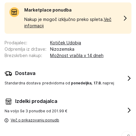
Marketplace ponudba
Nakup je mogoč izključno preko spleta.
Več
informacij
Prodajalec
:
Kotiček Udobja
Odpremlja iz države
:
Nizozemska
Brezskrben nakup
:
Možnost vračila v 14 dneh
Dostava
Standardna dostava
predvidoma od
ponedeljka, 17.8.
naprej
Izdelki prodajalca
Na voljo še
3 ponudbe od 201.99 €
Več o prikazovanju ponudb