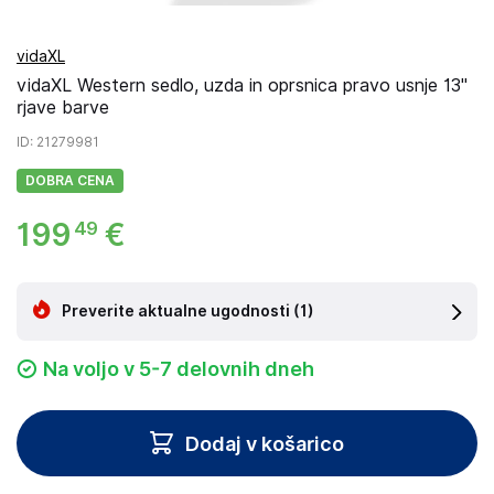
vidaXL
vidaXL Western sedlo, uzda in oprsnica pravo usnje 13"
rjave barve
ID
: 21279981
DOBRA CENA
199
€
49
Preverite aktualne ugodnosti
(1)
Na voljo v 5-7 delovnih dneh
Dodaj v košarico