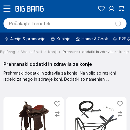
Akcije & promocije
Kuhinje
Home & Cook
B2B
Big Bang
Vse za živali
Konji
Prehranski dodatki in zdravila za konje
Prehranski dodatki in zdravila za konje
Prehranski dodatki in zdravila za konje. Na voljo so različni
izdelki za nego in zdravje konj. Dodatki so namenjeni
izboljšanju splošnega počutja in zdravja konj. Ponudba
vključuje širok spekter izdelkov za različne potrebe konj.