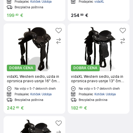
Prodajalec
Kotiček Udobja
Prodajalec
vidaXL
Brezplačna poštnina
199
€
254
€
49
99
DOBRA CENA
DOBRA CENA
vidaXL Western sedlo, uzda in
vidaXL Western sedlo, uzda in
oprsnica pravo usnje 16" črne
oprsnica pravo usnje 13" črne
barve
barve
Na voljo v 5-7 delovnih dneh
Na voljo v 5-7 delovnih dneh
Prodajalec
Kotiček Udobja
Prodajalec
Kotiček Udobja
Brezplačna poštnina
Brezplačna poštnina
242
€
182
€
49
49