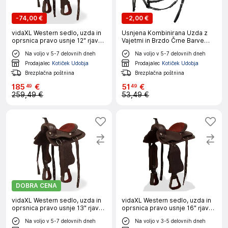
-
74,00 €
-
2,00 €
vidaXL Western sedlo, uzda in
Usnjena Kombinirana Uzda z
oprsnica pravo usnje 12" rjave
Vajetmi in Brzdo Črne Barve
barve
Polna Velikost
Na voljo v 5-7 delovnih dneh
Na voljo v 5-7 delovnih dneh
Prodajalec
Kotiček Udobja
Prodajalec
Kotiček Udobja
Brezplačna poštnina
Brezplačna poštnina
185
€
51
€
49
49
259,49 €
53,49 €
DOBRA CENA
vidaXL Western sedlo, uzda in
vidaXL Western sedlo, uzda in
oprsnica pravo usnje 13" rjave
oprsnica pravo usnje 16" rjave
barve
barve
Na voljo v 5-7 delovnih dneh
Na voljo v 3-5 delovnih dneh