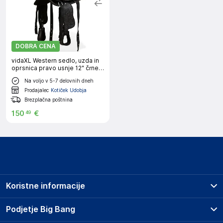
DOBRA CENA
vidaXL Western sedlo, uzda in
oprsnica pravo usnje 12" črne
barve
Na voljo v 5-7 delovnih dneh
Prodajalec
Kotiček Udobja
Brezplačna poštnina
150
€
49
Koristne informacije
Prodajna mesta
Podjetje Big Bang
Splošni pogoji