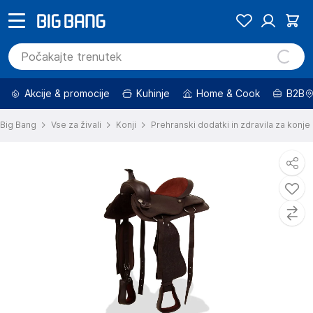
Akcije & promocije
Kuhinje
Home & Cook
B2B
Big Bang
Vse za živali
Konji
Prehranski dodatki in zdravila za konje