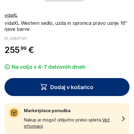
vidaXL
vidaXL Western sedlo, uzda in oprsnica pravo usnje 16"
rjave barve
ID
: 20827101
255
€
99
Na voljo v 4-7 delovnih dneh
Dodaj v košarico
Marketplace ponudba
Nakup je mogoč izključno preko spleta.
Več
informacij