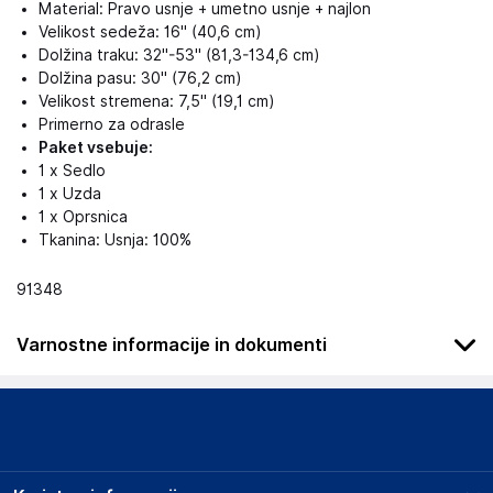
Material: Pravo usnje + umetno usnje + najlon
Velikost sedeža: 16" (40,6 cm)
Dolžina traku: 32"-53" (81,3-134,6 cm)
Dolžina pasu: 30" (76,2 cm)
Velikost stremena: 7,5" (19,1 cm)
Primerno za odrasle
Paket vsebuje:
1 x Sedlo
1 x Uzda
1 x Oprsnica
Tkanina: Usnja: 100%
91348
Varnostne informacije in dokumenti
Podatki o proizvajalcu
Podatki o proizvajalcu vključujejo informacije (naziv, naslov,
državo in elektronski naslov) povezane s proizvajalcem
izdelka.