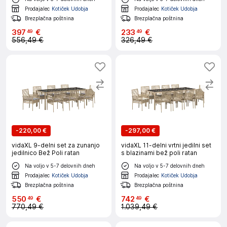
Prodajalec
Kotiček Udobja
Prodajalec
Kotiček Udobja
Brezplačna poštnina
Brezplačna poštnina
397
€
233
€
49
49
556,49 €
326,49 €
-
220,00 €
-
297,00 €
vidaXL 9-delni set za zunanjo
vidaXL 11-delni vrtni jedilni set
jedilnico Bež Poli ratan
s blazinami bež poli ratan
Na voljo v 5-7 delovnih dneh
Na voljo v 5-7 delovnih dneh
Prodajalec
Kotiček Udobja
Prodajalec
Kotiček Udobja
Brezplačna poštnina
Brezplačna poštnina
550
€
742
€
49
49
770,49 €
1.039,49 €