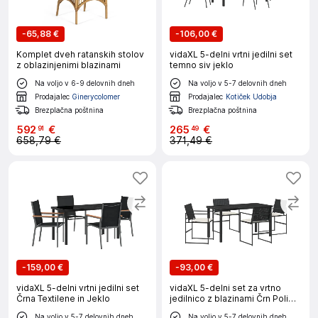
-
65,88 €
-
106,00 €
Komplet dveh ratanskih stolov
vidaXL 5-delni vrtni jedilni set
z oblazinjenimi blazinami
temno siv jeklo
Na voljo v 6-9 delovnih dneh
Na voljo v 5-7 delovnih dneh
Prodajalec
Ginerycolomer
Prodajalec
Kotiček Udobja
Brezplačna poštnina
Brezplačna poštnina
592
€
265
€
91
49
658,79 €
371,49 €
-
159,00 €
-
93,00 €
vidaXL 5-delni vrtni jedilni set
vidaXL 5-delni set za vrtno
Črna Textilene in Jeklo
jedilnico z blazinami Črn Poli
ratan
Na voljo v 5-7 delovnih dneh
Na voljo v 5-7 delovnih dneh