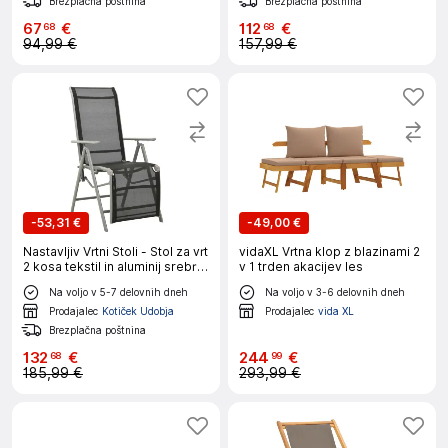
Brezplačna poštnina
Brezplačna poštnina
67
€
112
€
68
68
94,99 €
157,99 €
-
53,31 €
-
49,00 €
Nastavljiv Vrtni Stoli - Stol za vrt
vidaXL Vrtna klop z blazinami 2
2 kosa tekstil in aluminij srebrn
v 1 trden akacijev les
JS10
Na voljo v 5-7 delovnih dneh
Na voljo v 3-6 delovnih dneh
Prodajalec
Kotiček Udobja
Prodajalec
vida XL
Brezplačna poštnina
132
€
244
€
68
99
185,99 €
293,99 €