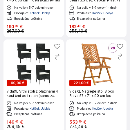
x 46 x 86 cm Trden akacijev les
Bela 73.5 x 92 x 90cm Plastika
Na voljo v 5-7 delovnih dneh
Na voljo v 5-7 delovnih dneh
Prodajalec
Kotiček Udobja
Prodajalec
Kotiček Udobja
Brezplačna poštnina
Brezplačna poštnina
190
€
182
€
99
49
267,99 €
255,49 €
-
60,00 €
-
221,00 €
vidaXL Vrtni stoli z blazinami 4
vidaXL Naglejte stol 8 pcs
kosi črni poli ratan (samo za
Rjava 57 x 71 x 90 cm les
VB/IE/FI/NO)
Na voljo v 5-7 delovnih dneh
Na voljo v 5-7 delovnih dneh
Prodajalec
Kotiček Udobja
Prodajalec
Kotiček Udobja
Brezplačna poštnina
Brezplačna poštnina
149
€
553
€
49
49
209,49 €
774,49 €