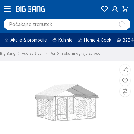
Akcije & promocije
Kuhinje
Home & Cook
B2B
Big Bang
Vse za živali
Psi
Boksi in ograje za pse