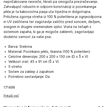
nepričakovane nesreče, hkrati pa omogoča prezračevanje.
Zahvaljujoč robustni in odporni konstrukciji iz pocinkanega
jekla je ta kakovostna pasja uta trpežna in dolgotrajna.
Priložena zgornja streha iz 100 % polietilena je ognjeodporna
in UV zaščitena ter zagotavlja zaščito pred soncem, dežjem,
snegom in drugimi vremenskimi vplivi. Vrata na tečajih s
sistemom zapaha, ki ga je mogoče zakleniti, zagotavljajo
dodatno varnost za vaše pse.
Barva: Srebrna
Material: Pocinkano jeklo, tkanina (100 % polietilen)
Celotne dimenzije: 200 x 200 x 150 cm (D x Š x V)
Velikost vrat: 45 x 91 cm (Š x V)
S streho
Sistem za zaklep z zapahom
Potrebno sestavljanje: Da
171498
Prikaži več