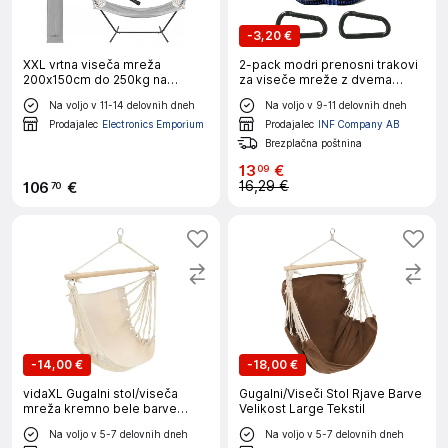
-
3,20 €
XXL vrtna viseča mreža
2-pack modri prenosni trakovi
200x150cm do 250kg na
za viseče mreže z dvema
kovinskem stojalu
zaponkama
Na voljo v 11-14 delovnih dneh
Na voljo v 9-11 delovnih dneh
Prodajalec
Electronics Emporium
Prodajalec
INF Company AB
Brezplačna poštnina
13
€
09
16,29 €
106
€
70
-
14,00 €
-
18,00 €
vidaXL Gugalni stol/viseča
Gugalni/Viseči Stol Rjave Barve
mreža kremno bele barve
Velikost Large Tekstil
velikost L blago
Na voljo v 5-7 delovnih dneh
Na voljo v 5-7 delovnih dneh