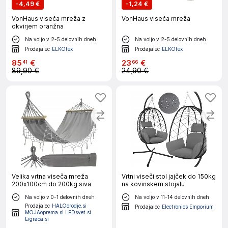
-
4,49 €
-
1,24 €
VonHaus viseča mreža z
VonHaus viseča mreža
okvirjem oranžna
Na voljo v 2-5 delovnih dneh
Na voljo v 2-5 delovnih dneh
Prodajalec
ELKOtex
Prodajalec
ELKOtex
85
€
23
€
41
66
89,90 €
24,90 €
Velika vrtna viseča mreža
Vrtni viseči stol jajček do 150kg
200x100cm do 200kg siva
na kovinskem stojalu
Na voljo v 0-1 delovnih dneh
Na voljo v 11-14 delovnih dneh
Prodajalec
HALOorodje.si
Prodajalec
Electronics Emporium
MOJAoprema.si LEDsvet.si
Eigraca.si