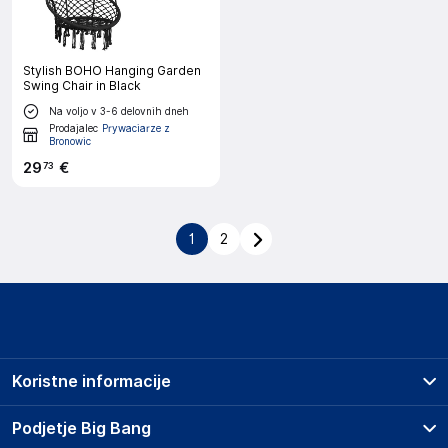
Stylish BOHO Hanging Garden
Swing Chair in Black
Na voljo v 3-6 delovnih dneh
Prodajalec
Prywaciarze z
Bronowic
29
€
73
1
2
Koristne informacije
Prodajna mesta
Podjetje Big Bang
Splošni pogoji