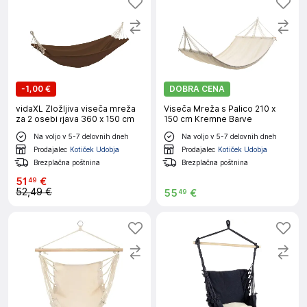
-
1,00 €
DOBRA CENA
vidaXL Zložljiva viseča mreža
Viseča Mreža s Palico 210 x
za 2 osebi rjava 360 x 150 cm
150 cm Kremne Barve
Na voljo v 5-7 delovnih dneh
Na voljo v 5-7 delovnih dneh
Prodajalec
Kotiček Udobja
Prodajalec
Kotiček Udobja
Brezplačna poštnina
Brezplačna poštnina
51
€
49
52,49 €
55
€
49