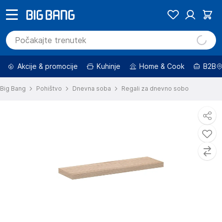
Akcije & promocije
Kuhinje
Home & Cook
B2B
Big Bang
Pohištvo
Dnevna soba
Regali za dnevno sobo