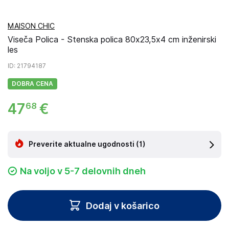
MAISON CHIC
Viseča Polica - Stenska polica 80x23,5x4 cm inženirski
les
ID
: 21794187
DOBRA CENA
47
€
68
Preverite aktualne ugodnosti
(1)
Na voljo v 5-7 delovnih dneh
Dodaj v košarico