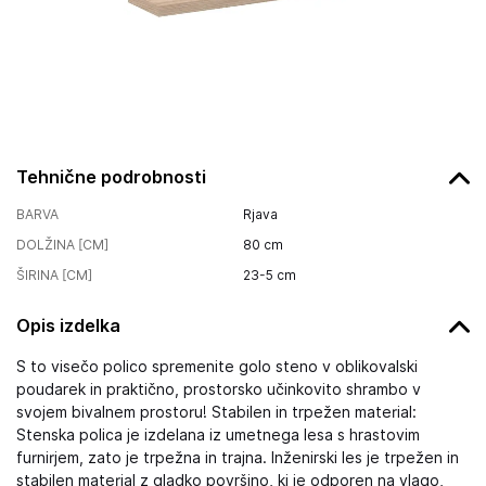
Tehnične podrobnosti
BARVA
Rjava
DOLŽINA [CM]
80
cm
ŠIRINA [CM]
23-5
cm
Opis izdelka
S to visečo polico spremenite golo steno v oblikovalski
poudarek in praktično, prostorsko učinkovito shrambo v
svojem bivalnem prostoru! Stabilen in trpežen material:
Stenska polica je izdelana iz umetnega lesa s hrastovim
furnirjem, zato je trpežna in trajna. Inženirski les je trpežen in
stabilen material z gladko površino, ki je odporen na vlago,