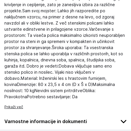
krivljenje in cepljenje, zato je zanesljiva izbira za različne
projekte.Sam svoj mojster: Lahko jih razporedite po
naključnem vzorcu, na primer z desne na levo, od zgoraj
navzdol ali v obliki lestve. Z več stenskimi policami lahko
ustvarite edinstvene in prilagojene vzorce.Varčevanje s
prostorom: Ta viseča polica maksimalno izkoristi neuporabljen
prostor na steni in ga spremeni v kompakten in učinkovit
prostor za shranjevanje.Široka uporaba: Ta vsestranska
stenska polica se lahko uporablja v različnih prostorih, kot so
kuhinja, kopalnica, dnevna soba, spalnica, študijska soba,
garaža itd. Dobro je vedeti:Dobava vključuje samo eno
stensko polico in nosilec. Vijaki niso vključeni v
dobavo.Material: Inženirski les s hrastovim furnirjem,
kovinaDimenzije: 80 x 23,5 x 4 cm (D x Š x D)Maksimalna
nosilnost: 10 kgNevidni sistem pritrditveOblika:
PravokotnaPotrebno sestavljanje: Da
Prikaži več
Varnostne informacije in dokumenti