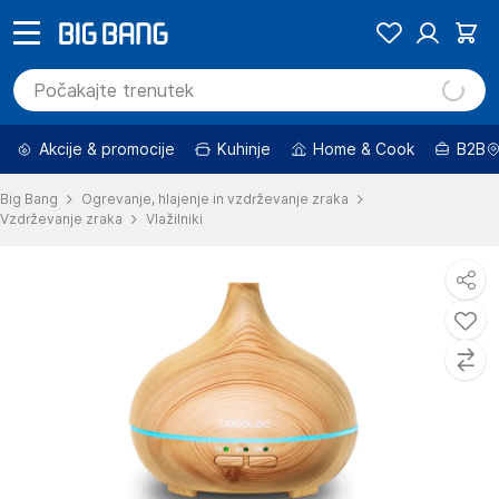
Akcije & promocije
Kuhinje
Home & Cook
B2B
Big Bang
Ogrevanje, hlajenje in vzdrževanje zraka
Vzdrževanje zraka
Vlažilniki