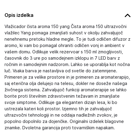
Opis izdelka
Vlažicador čista aroma 150 yang Čista aroma 150 ultrazvočni
vlažilec Yang pomaga zmanjšati suhost v okolju zahvaljujoč
nenehnemu pretoku hladne megle. To je tudi odličen difuzor z
aromo, ki vam bo pomagal ohraniti odličen vonj in ambient v
vašem domu. Odlikuje velik rezervoar s 150 ml zmogljivosti,
časovnik do 3 ure po samodejnem izklopu in 7 LED barv z
ročnim in samodejnim nadzorom. Lahko se uporablja kot nočna
luč. Vsaka barva je nastavljiva od svetle do zatemnjene.
Primeren je za velike prostore in je primeren za aromaterapijo,
saj eterična olja delujejo na telesu, dokler ne doseže našega
živčnega sistema. Zahvaljujoč funkciji aromaterapije se lahko
borite proti številnim zdravstvenim težavam in zmanjšate
svoje simptome. Odlikuje ga eleganten dizajn lesa, ki bo
ustrezala kateri koli prostor. Izjemno tih je zahvaljujoč
ultrazvočni tehnologiji in ne oddaja nadležnih zvokov, je
popolno dopolnilo za dojenčke. Originalni izdelek blagovne
znamke. Dvoletna garancija proti tovarniškim napakam.