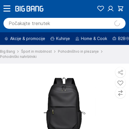
Akcije & promocije
Kuhinje
Home & Cook
B2B
Big Bang
Šport in mobilnost
Pohodništvo in plezanje
Pohodniški nahrbtniki