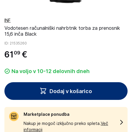
INF
Vodotesen računalniški nahrbtnik torba za prenosnik
15,6 inča Black
ID
: 21535260
61
€
09
Na voljo v 10-12 delovnih dneh
Dodaj v košarico
Marketplace ponudba
Nakup je mogoč izključno preko spleta.
Več
informacij