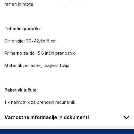
ramen in hrbta.
Tehnični podatki
:
Dimenzije: 30x42,5x15 cm
Primerno za do 15,6 inčni prenosnik
Material: poliester, usnjena folija
Paket vključuje:
1 x nahrbtnik za prenosni računalnik
Varnostne informacije in dokumenti
Da bi se izognili nevarnosti, hranite ta izdelek izven dosega