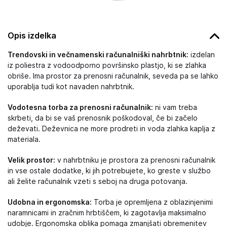
Opis izdelka
Trendovski in večnamenski računalniški nahrbtnik:
izdelan
iz poliestra z vodoodporno površinsko plastjo, ki se zlahka
obriše. Ima prostor za prenosni računalnik, seveda pa se lahko
uporablja tudi kot navaden nahrbtnik.
Vodotesna torba za prenosni računalnik:
ni vam treba
skrbeti, da bi se vaš prenosnik poškodoval, če bi začelo
deževati. Deževnica ne more prodreti in voda zlahka kaplja z
materiala.
Velik prostor:
v nahrbtniku je prostora za prenosni računalnik
in vse ostale dodatke, ki jih potrebujete, ko greste v službo
ali želite računalnik vzeti s seboj na druga potovanja.
Udobna in ergonomska:
Torba je opremljena z oblazinjenimi
naramnicami in zračnim hrbtiščem, ki zagotavlja maksimalno
udobje. Ergonomska oblika pomaga zmanjšati obremenitev