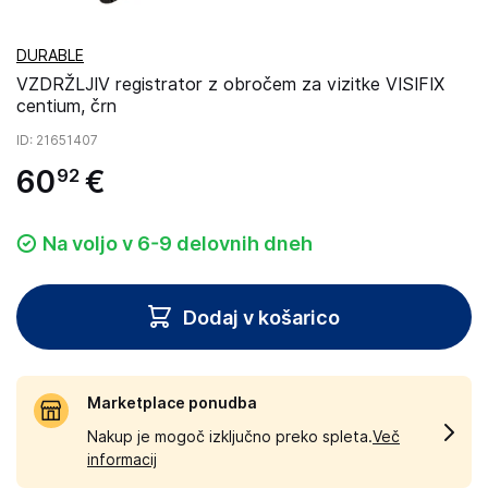
DURABLE
VZDRŽLJIV registrator z obročem za vizitke VISIFIX
centium, črn
ID
: 21651407
60
€
92
Na voljo v 6-9 delovnih dneh
Dodaj v košarico
Marketplace ponudba
Nakup je mogoč izključno preko spleta.
Več
informacij