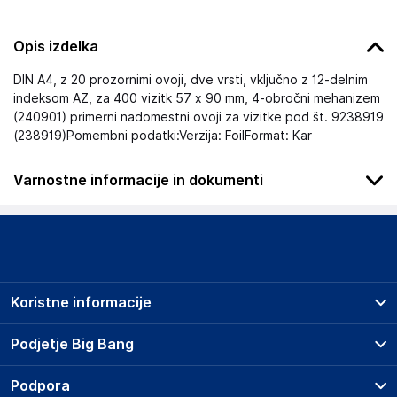
Opis izdelka
DIN A4, z 20 prozornimi ovoji, dve vrsti, vključno z 12-delnim
indeksom AZ, za 400 vizitk 57 x 90 mm, 4-obročni mehanizem
(240901) primerni nadomestni ovoji za vizitke pod št. 9238919
(238919)Pomembni podatki:Verzija: FoilFormat: Kar
Varnostne informacije in dokumenti
Podatki o proizvajalcu
Podatki o proizvajalcu vključujejo informacije (naziv, naslov,
državo in elektronski naslov) povezane s proizvajalcem
izdelka.
Koristne informacije
DURABLE Hunke &amp; Jochheim GmbH &amp; Co. KG
Westfalenstraße 77-79, 58636 Iserlohn
Prodajna mesta
Podjetje Big Bang
DE
Splošni pogoji
info@durable.eu
O podjetju
Podpora
Storitve