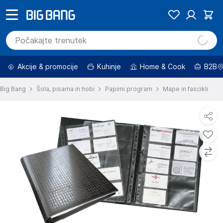
Akcije & promocije
Kuhinje
Home & Cook
B2B
Big Bang
Šola, pisarna in hobi
Papirni program
Mape in fascikli