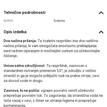
Tehnične podrobnosti
BARVA
Srebrna
Opis izdelka
Dva načina pršenja:
Ta toaletni razpršilec ima dva različna
načina pršenja, ki vam omogočata enostavno preklapljanje
med nežnim izpiranjem in močnejšim curkom za učinkovitejše
čiščenje.
Univerzalna združljivost:
Ta razpršilnik, zasnovan s
standardnim notranjim premerom 1/2", je združljiv z večino
stranišč in ga je mogoče priključiti tudi na pralne stroje, cevi
za dovod vode in drugo.
Zasnova, ki ne pušča:
vgrajen povratni ventil učinkovito
preprečuje povratni tok. To zagotavlja, da straniščna voda ne
teče nazaj v cevi, s čimer se ohranja higiena in preprečuje
kontaminacija.