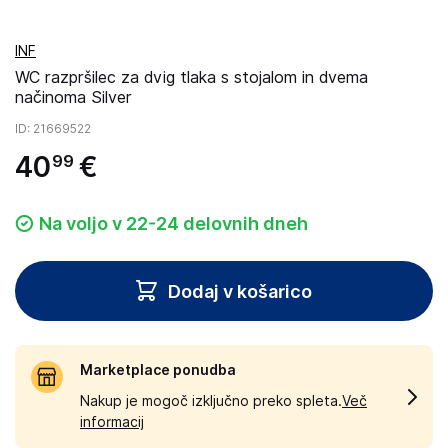
INF
WC razpršilec za dvig tlaka s stojalom in dvema
načinoma Silver
ID
: 21669522
40
€
99
Na voljo v 22-24 delovnih dneh
Dodaj v košarico
Marketplace ponudba
Nakup je mogoč izključno preko spleta.
Več
informacij