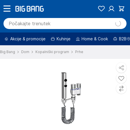
Akcije & promocije
Kuhinje
Home & Cook
B2B
Big Bang
Dom
Kopalniški program
Prhe