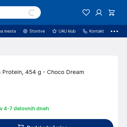
na mesta
Storitve
UAU klub
Kontakt
 Protein, 454 g - Choco Dream
 v 4-7 delovnih dneh