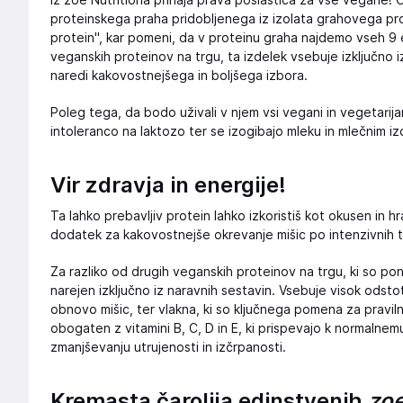
Iz zoe Nutritiona prihaja prava poslastica za vse vegane!
proteinskega praha pridobljenega iz izolata grahovega pr
protein", kar pomeni, da v proteinu graha najdemo vseh 9 es
veganskih proteinov na trgu, ta izdelek vsebuje izključno 
naredi kakovostnejšega in boljšega izbora.
Poleg tega, da bodo uživali v njem vsi vegani in vegetarijanci
intoleranco na laktozo ter se izogibajo mleku in mlečnim i
Vir zdravja in energije!
Ta lahko prebavljiv protein lahko izkoristiš kot okusen in hr
dodatek za kakovostnejše okrevanje mišic po intenzivnih t
Za razliko od drugih veganskih proteinov na trgu, ki so pona
narejen izključno iz naravnih sestavin. Vsebuje visok odsto
obnovo mišic, ter vlakna, ki so ključnega pomena za pravil
obogaten z vitamini B, C, D in E, ki prispevajo k normalne
zmanjševanju utrujenosti in izčrpanosti.
Kremasta čarolija edinstvenih
zoe