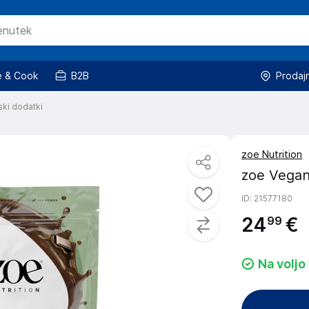
 & Cook
B2B
Prodaj
ski dodatki
zoe Nutrition
zoe Vegan
ID
: 21577180
24
€
99
Na voljo