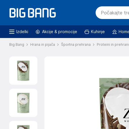
Izdelki
Akcije & promocije
Kuhinje
Home
Big Bang
Hrana in pijača
Športna prehrana
Proteini in prehran