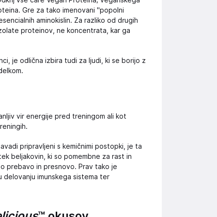
 Odkrij vse čare Vegan Proteina; veganskega
oteina. Gre za tako imenovani "popolni
encialnih aminokislin. Za razliko od drugih
izolate proteinov, ne koncentrata, kar ga
, je odlična izbira tudi za ljudi, ki se borijo z
zdelkom.
anljiv vir energije pred treningom ali kot
reningih.
vadi pripravljeni s kemičnimi postopki, je ta
tek beljakovin, ki so pomembne za rast in
no prebavo in presnovo. Prav tako je
mu delovanju imunskega sistema ter
licious
™ okusov