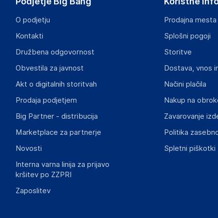
Podjetje Big Bang
Koristne inf
O podjetju
Prodajna mesta
Kontakti
Splošni pogoji
Družbena odgovornost
Storitve
Obvestila za javnost
Dostava, vnos i
Akt o digitalnih storitvah
Načini plačila
Prodaja podjetjem
Nakup na obrok
Big Partner - distribucija
Zavarovanje izd
Marketplace za partnerje
Politika zasebno
Novosti
Spletni piškotki
Interna varna linija za prijavo
kršitev po ZZPRI
Zaposlitev