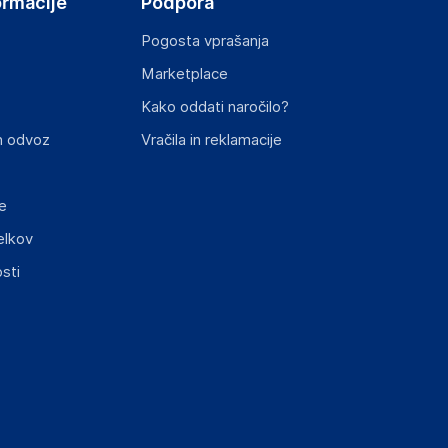
ormacije
Podpora
Pogosta vprašanja
Marketplace
Kako oddati naročilo?
n odvoz
Vračila in reklamacije
e
elkov
sti