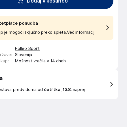
Dodaj v košarico
ketplace ponudba
p je mogoč izključno preko spleta.
Več informacij
Polleo Sport
države
:
Slovenija
akup
:
Možnost vračila v 14 dneh
a
ostava
predvidoma od
četrtka, 13.8.
naprej