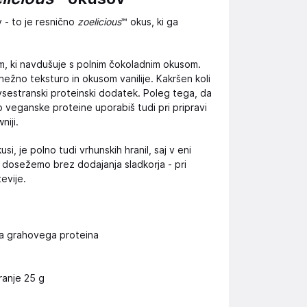
 - to je resnično
zoelicious
™ okus, ki ga
am, ki navdušuje s polnim čokoladnim okusom.
 nežno teksturo in okusom vanilije. Kakršen koli
 vsestranski proteinski dodatek. Poleg tega, da
o veganske proteine uporabiš tudi pri pripravi
niji.
i, je polno tudi vrhunskih hranil, saj v eni
s dosežemo brez dodajanja sladkorja - pri
tevije.
ata grahovega proteina
ranje 25 g