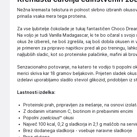
Nežna kremasta tekstura in polnost skrbno izbranih okusov
prinaša vsaka mera tega proteina.
Za vse ljubitelje čokolade je tukaj fantastičen Choco Dre
Na voljo je tudi Vanilla Madagascar, ki te bo očaral s svojo
okus že izbereš, ne boš zgrešila, saj boš dobila okusen in
je primeren za pripravo napitkov pred ali po treningu, lahk
najljubših sladic, kot so proteinske palačinke, mafini ali brow
Senzacionalno potovanje, na katero te vodijo ti popolni okus
merici skriva kar 18 gramov beljakovin. Prijeten sladek oku
izdelavi uporabljamo sladilo steviol glikozid, pridobljen iz s
Lastnosti izdelka:
Proteinski prah, pripravljen za mešanje, na osnovi izol
Z dodanim vitaminom C, biotinom in prebavnimi encimi
Popolni
zoelicious
™ okusi
Največ 100 kcal, 0,2 g sladkorja in 2,1 g maščob na servi
Brez dodanega sladkorja - vsebuje naravne sladkorje