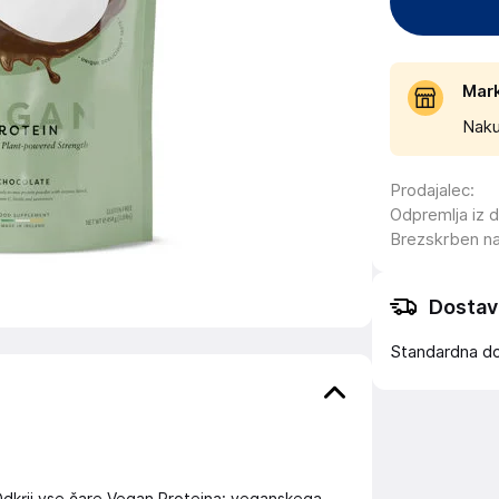
Mar
Naku
Prodajalec
:
Odpremlja iz 
Brezskrben n
Dostav
Standardna d