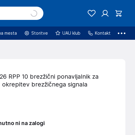
na mesta
Storitve
UAU klub
Kontakt
6 RPP 10 brezžični ponavljalnik za
 okrepitev brezžičnega signala
nutno ni na zalogi