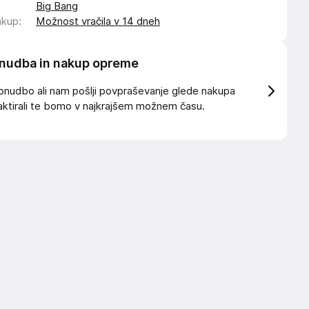
Big Bang
akup
:
Možnost vračila v 14 dneh
nudba in nakup opreme
onudbo ali nam pošlji povpraševanje glede nakupa
ktirali te bomo v najkrajšem možnem času.