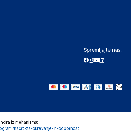
Spremljajte nas:
ancira iz mehanizma:
programi/nacrt-za-okrevanje-in-odpornost