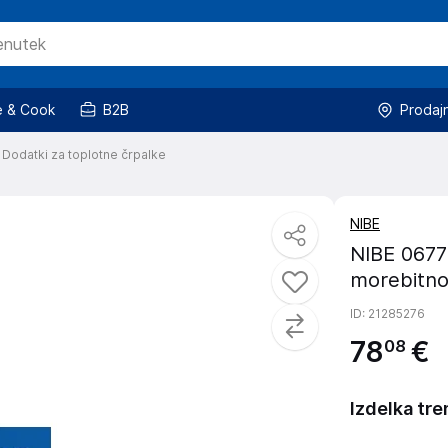
 & Cook
B2B
Prodaj
Dodatki za toplotne črpalke
NIBE
NIBE 06772
morebitno
ID
: 21285276
78
€
08
Izdelka tre