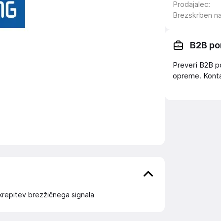
Prodajalec
:
Brezskrben n
B2B po
Preveri B2B p
opreme. Konta
krepitev brezžičnega signala