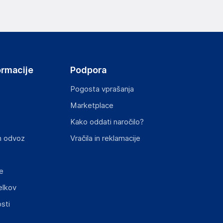
ormacije
Podpora
Pogosta vprašanja
Marketplace
Kako oddati naročilo?
n odvoz
Vračila in reklamacije
e
elkov
sti