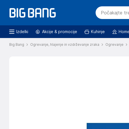
Izdelki
Akcije & promocije
Kuhinje
Home
Big Bang
Ogrevanje, hlajenje in vzdrževanje zraka
Ogrevanje