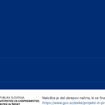
Naložba je del ukrepov načrta, ki se fin
https://www.gov.si/zbirke/projekti-in-