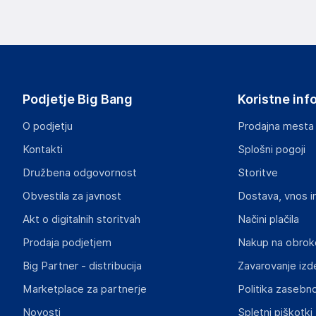
Podjetje Big Bang
Koristne inf
O podjetju
Prodajna mesta
Kontakti
Splošni pogoji
Družbena odgovornost
Storitve
Obvestila za javnost
Dostava, vnos i
Akt o digitalnih storitvah
Načini plačila
Prodaja podjetjem
Nakup na obrok
Big Partner - distribucija
Zavarovanje izd
Marketplace za partnerje
Politika zasebno
Novosti
Spletni piškotki