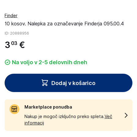
Finder
10 kosov. Nalepka za označevanje Finderja 095.00.4
ID
: 20888956
3
€
03
Na voljo v 2-5 delovnih dneh
Dodaj v košarico
Marketplace ponudba
Nakup je mogoč izključno preko spleta.
Več
informacij