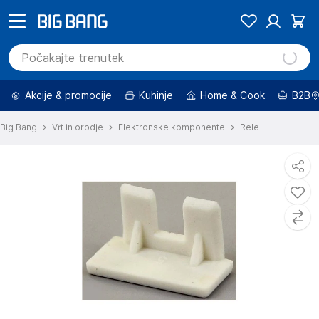
Akcije & promocije
Kuhinje
Home & Cook
B2B
Big Bang
Vrt in orodje
Elektronske komponente
Rele