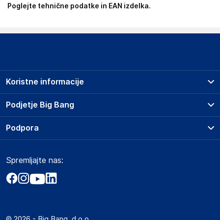
Poglejte tehnične podatke in EAN izdelka.
Koristne informacije
Prodajna mesta
Podjetje Big Bang
Splošni pogoji
O podjetju
Podpora
Storitve
Kontakti
Dostava, vnos in odvoz
Pogosta vprašanja
Družbena odgovornost
Načini plačila
Spremljajte nas:
Marketplace
Obvestila za javnost
Nakup na obroke
Kako oddati naročilo?
Akt o digitalnih storitvah
Zavarovanje izdelkov
Vračila in reklamacije
Prodaja podjetjem
Politika zasebnosti
Big Partner - distribucija
Spletni piškotki
© 2026 - Big Bang, d.o.o.
Marketplace za partnerje