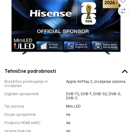
Tehnične podrobnosti
Brezžično predvajanje in
Apple AirPlay 2, zrcaljenje zaslona
zrcaljenje
Digitalni sprejemnik
DVB-T2, DVB-T, DVB-S2, DVB-S,
DVB-C
Tip zaslona
Mini LED
Dvojni sprejemnik
ne
Podpora HDMI eARC
da
Igralne funkcije
da