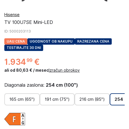
Hisense
TV 100U7SE Mini-LED
ID
: 5000203113
UAU CENA
UGODNOST OB NAKUPU
RAZREZANA CENA
TESTIRAJTE 30 DNI
1
.
934
€
99
ali od 80,63 € / mesec
Izračun obrokov
Diagonala zaslona:
254 cm (100")
165 cm (65")
191 cm (75")
216 cm (85")
254 cm