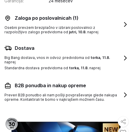
Garancija
:
24 mesecev
Zaloga po poslovalnicah
(1)
Osebni prevzem brezplačno v izbrani poslovalnici z
razpoložljivo zalogo
predvidoma od
jutri, 10.8.
naprej
Dostava
Big Bang dostava, vnos in odvoz
predvidoma od
torka, 11.8.
naprej
Standardna dostava
predvidoma od
torka, 11.8.
naprej
B2B ponudba in nakup opreme
Preveri B2B ponudbo ali nam pošlji povpraševanje glede nakupa
opreme. Kontaktirali te bomo v najkrajšem možnem času.