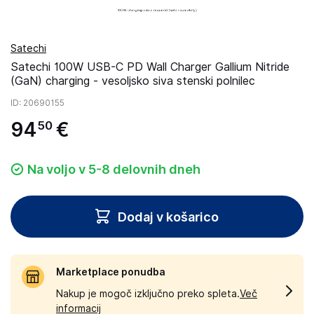
Satechi
Satechi 100W USB-C PD Wall Charger Gallium Nitride
(GaN) charging - vesoljsko siva stenski polnilec
ID
: 20690155
94
€
50
Na voljo v 5-8 delovnih dneh
Dodaj v košarico
Marketplace ponudba
Nakup je mogoč izključno preko spleta.
Več
informacij