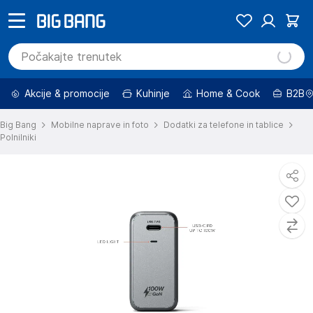
Akcije & promocije
Kuhinje
Home & Cook
B2B
Big Bang
Mobilne naprave in foto
Dodatki za telefone in tablice
Polnilniki