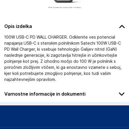
Opis izdelka
100W USB-C PD WALL CHARGER. Odklenite ves potencial
napajanja USB-C s stenskim polnilnikom Satechi 100W USB-C
PD Wall Charger, ki vsebuje tehnologijo Galijev nitrid (GaN)
naslednje generacije, ki zagotavlja hitrejše in učinkovitejše
polnjenje kot prej. Z izhodno močjo do 100 W je polnilnik s
priročnim zložljivim vtičem, ki ga enostavno vzamete s seboj,
kjer koli potrebujete zmogljivo polnjenje, kos tudi vašim
najzahtevnejšim opravilom.
Varnostne informacije in dokumenti
Podatki o proizvajalcu
Podatki o proizvajalcu vključujejo informacije (naziv, naslov,
državo in elektronski naslov) povezane s proizvajalcem
izdelka.