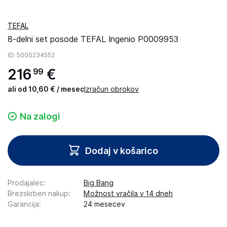
TEFAL
8-delni set posode TEFAL Ingenio P0009953
ID
: 5000234552
216
€
99
ali od 10,60 € / mesec
Izračun obrokov
Na zalogi
Dodaj v košarico
Prodajalec
:
Big Bang
Brezskrben nakup
:
Možnost vračila v 14 dneh
Garancija
:
24 mesecev