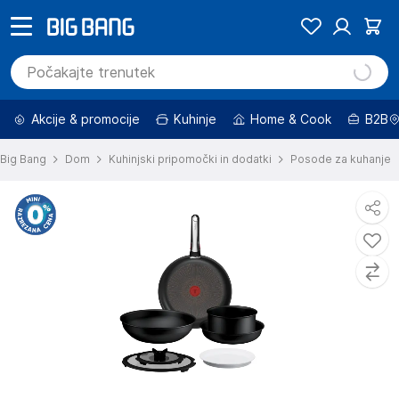
Akcije & promocije
Kuhinje
Home & Cook
B2B
Big Bang
Dom
Kuhinjski pripomočki in dodatki
Posode za kuhanje