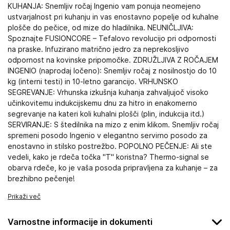
KUHANJA: Snemljiv ročaj Ingenio vam ponuja neomejeno
ustvarjalnost pri kuhanju in vas enostavno popelje od kuhalne
plošče do pečice, od mize do hladilnika. NEUNIČLJIVA:
Spoznajte FUSIONCORE – Tefalovo revolucijo pri odpornosti
na praske. Infuzirano matrično jedro za neprekosljivo
odpornost na kovinske pripomočke. ZDRUŽLJIVA Z ROČAJEM
INGENIO (naprodaj ločeno): Snemljiv ročaj z nosilnostjo do 10
kg (interni testi) in 10-letno garancijo. VRHUNSKO
SEGREVANJE: Vrhunska izkušnja kuhanja zahvaljujoč visoko
učinkovitemu indukcijskemu dnu za hitro in enakomerno
segrevanje na kateri koli kuhalni plošči (plin, indukcija itd.)
SERVIRANJE: S štedilnika na mizo z enim klikom. Snemljiv ročaj
spremeni posodo Ingenio v elegantno servirno posodo za
enostavno in stilsko postrežbo. POPOLNO PEČENJE: Ali ste
vedeli, kako je rdeča točka "T" koristna? Thermo-signal se
obarva rdeče, ko je vaša posoda pripravljena za kuhanje – za
brezhibno pečenje!
Prikaži več
Varnostne informacije in dokumenti