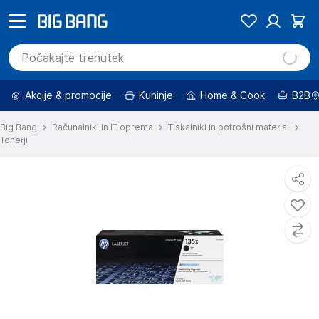
Akcije & promocije
Kuhinje
Home & Cook
B2B
Big Bang
Računalniki in IT oprema
Tiskalniki in potrošni material
Tonerji