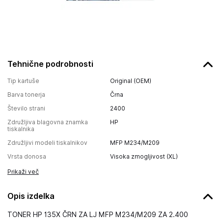
Tehnične podrobnosti
Tip kartuše
Original (OEM)
Barva tonerja
Črna
Število strani
2400
Združljiva blagovna znamka
HP
tiskalnika
Združljivi modeli tiskalnikov
MFP M234/M209
Vrsta donosa
Visoka zmogljivost (XL)
Prikaži več
Opis izdelka
TONER HP 135X ČRN ZA LJ MFP M234/M209 ZA 2.400