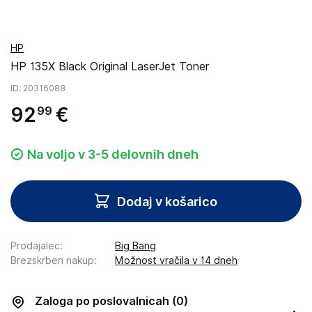
HP
HP 135X Black Original LaserJet Toner
ID
: 20316088
92
€
99
Na voljo v 3-5 delovnih dneh
Dodaj v košarico
Prodajalec
:
Big Bang
Brezskrben nakup
:
Možnost vračila v 14 dneh
Zaloga po poslovalnicah
(0)