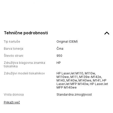
Tehnične podrobnosti
Tip kartuše
Original (OEM)
Barva tonerja
Črna
Število strani
950
Združljiva blagovna znamka
HP
tiskalnika
Združljivi modeli tiskalnikov
HP LaserJet M110, M110w,
M110we, M111, M139e-M142e,
M140, M140w, M140we, M141, HP
LaserJet MFP M140w, HP LaserJet
MFP M140we
Vrsta donosa
Standardna zmogljivost
Prikaži več