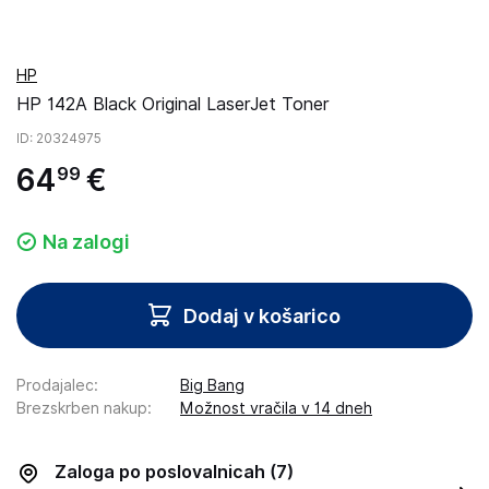
HP
HP 142A Black Original LaserJet Toner
ID
: 20324975
64
€
99
Na zalogi
Dodaj v košarico
Prodajalec
:
Big Bang
Brezskrben nakup
:
Možnost vračila v 14 dneh
Zaloga po poslovalnicah
(7)