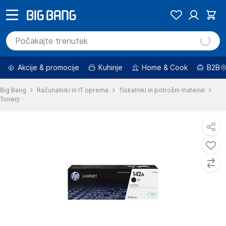
Akcije & promocije
Kuhinje
Home & Cook
B2B
Big Bang
Računalniki in IT oprema
Tiskalniki in potrošni material
Tonerji