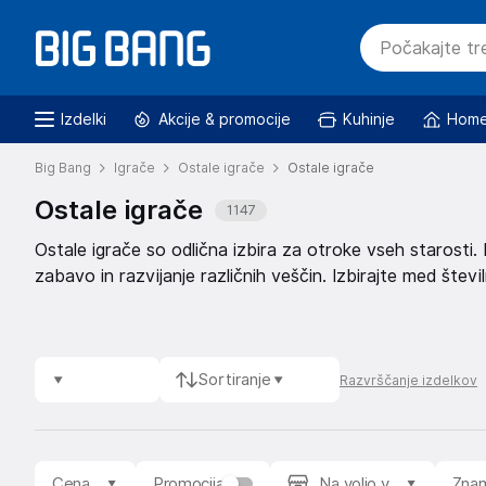
Izdelki
Akcije & promocije
Kuhinje
Home
Big Bang
Igrače
Ostale igrače
Ostale igrače
Ostale igrače
1147
Ostale igrače so odlična izbira za otroke vseh starosti. 
zabavo in razvijanje različnih veščin. Izbirajte med šte
Sortiranje
Razvrščanje izdelkov
Cena
Promocija
Na voljo v
Zna