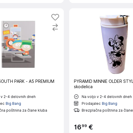
SOUTH PARK - A5 PREMIUM
PYRAMID MINNIE OLDER STY
skodelica
 v 2-4 delovnih dneh
Na voljo v 2-4 delovnih dneh
lec
Big Bang
Prodajalec
Big Bang
na poštnina za člane kluba
Brezplačna poštnina za člane
99
16
€