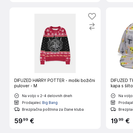
DIFUZED HARRY POTTER - moški božični
DIFUZED T
pulover - M
kapa s šilt
Na voljo v 2-4 delovnih dneh
Na voljo
Prodajalec
Big Bang
Prodaja
Brezplačna poštnina za člane kluba
Brezplač
99
99
59
€
19
€