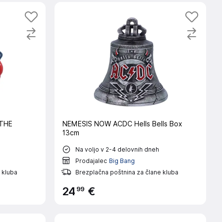
 THE
NEMESIS NOW ACDC Hells Bells Box
13cm
Na voljo v 2-4 delovnih dneh
Prodajalec
Big Bang
 kluba
Brezplačna poštnina za člane kluba
99
24
€