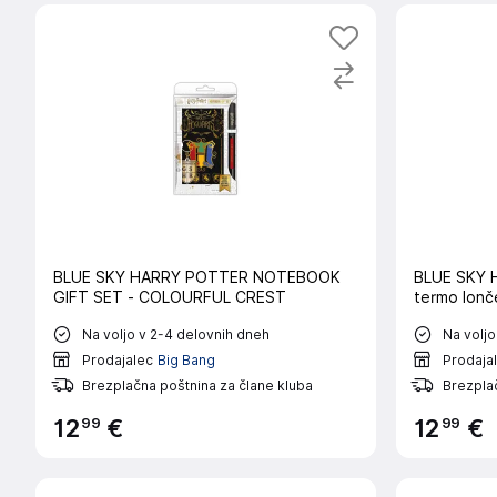
BLUE SKY HARRY POTTER NOTEBOOK
BLUE SKY
GIFT SET - COLOURFUL CREST
termo lonč
Na voljo v 2-4 delovnih dneh
Na voljo
Prodajalec
Big Bang
Prodaja
Brezplačna poštnina za člane kluba
Brezplač
99
99
12
€
12
€