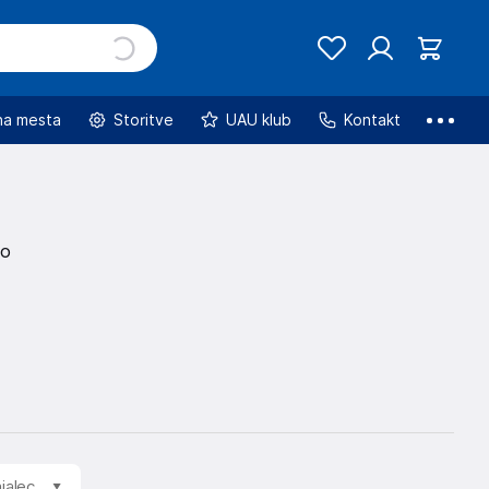
na mesta
Storitve
UAU klub
Kontakt
jo
jalec