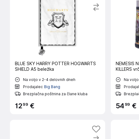
BLUE SKY HARRY POTTER HOGWARTS
NEMESIS N
SHIELD A5 beležka
KILLERS vr
Na voljo v 2-4 delovnih dneh
Na voljo
Prodajalec
Big Bang
Prodaja
Brezplačna poštnina za člane kluba
Brezplač
99
99
12
€
54
€