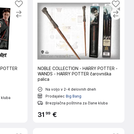
 POTTER
NOBLE COLLECTION - HARRY POTTER -
WANDS - HARRY POTTER čarovniška
palica
Na voljo v 2-4 delovnih dneh
Prodajalec
Big Bang
 kluba
Brezplačna poštnina za člane kluba
99
31
€