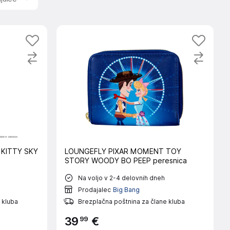
KITTY SKY
LOUNGEFLY PIXAR MOMENT TOY
STORY WOODY BO PEEP peresnica
Na voljo v 2-4 delovnih dneh
Prodajalec
Big Bang
 kluba
Brezplačna poštnina za člane kluba
99
39
€