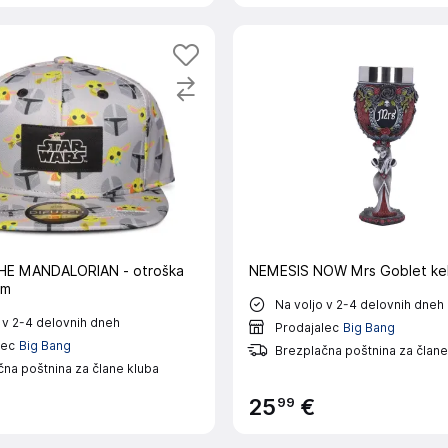
HE MANDALORIAN - otroška
NEMESIS NOW Mrs Goblet kel
om
Na voljo v 2-4 delovnih dneh
 v 2-4 delovnih dneh
Prodajalec
Big Bang
lec
Big Bang
Brezplačna poštnina za člane
na poštnina za člane kluba
99
25
€