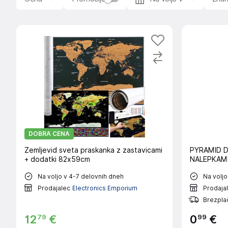
DOBRA CENA
Zemljevid sveta praskanka z zastavicami
PYRAMID 
+ dodatki 82x59cm
NALEPKAM
Na voljo v 4-7 delovnih dneh
Na voljo
Prodajalec
Electronics Emporium
Prodaja
Brezplač
79
99
12
€
0
€