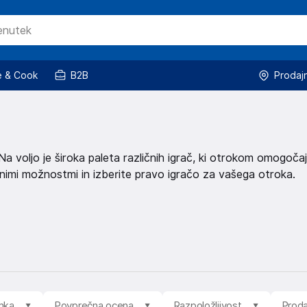
 & Cook
B2B
Prodaj
Na voljo je široka paleta različnih igrač, ki otrokom omogoča
vilnimi možnostmi in izberite pravo igračo za vašega otroka.
mka
Povprečna ocena
Razpoložljivost
Proda