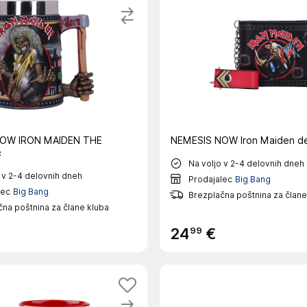
OW IRON MAIDEN THE
NEMESIS NOW Iron Maiden de
č
Na voljo v 2-4 delovnih dneh
 v 2-4 delovnih dneh
Prodajalec
Big Bang
lec
Big Bang
Brezplačna poštnina za člane
na poštnina za člane kluba
99
24
€