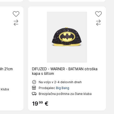
ih 21cm
DIFUZED - WARNER - BATMAN otroška
kapa s šiltom
Na voljo v 2-4 delovnih dneh
Prodajalec
Big Bang
 kluba
Brezplačna poštnina za člane kluba
99
19
€