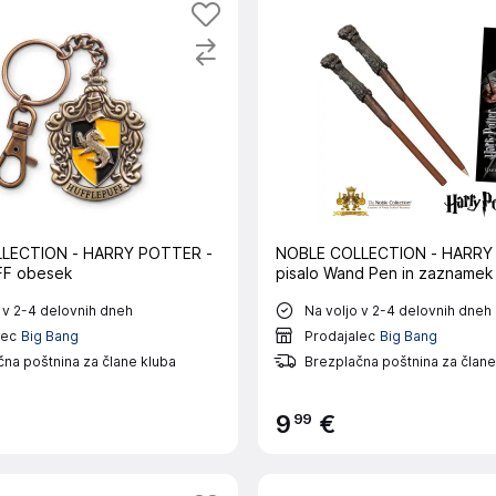
LECTION - HARRY POTTER -
NOBLE COLLECTION - HARRY
F obesek
pisalo Wand Pen in zaznamek
 v 2-4 delovnih dneh
Na voljo v 2-4 delovnih dneh
lec
Big Bang
Prodajalec
Big Bang
na poštnina za člane kluba
Brezplačna poštnina za člane
99
9
€