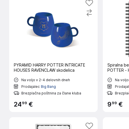
PYRAMID HARRY POTTER INTRICATE
Spiralna b
HOUSES RAVENCLAW skodelica
POTTER - 
Na voljo v 2-4 delovnih dneh
Na voljo
Prodajalec
Big Bang
Prodaja
Brezplačna poštnina za člane kluba
Brezplač
99
99
24
€
9
€