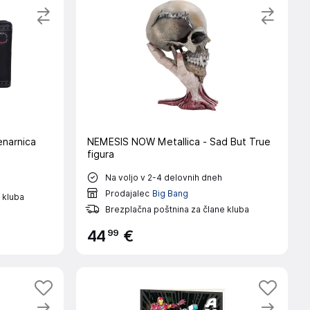
narnica
NEMESIS NOW Metallica - Sad But True
figura
Na voljo v 2-4 delovnih dneh
Prodajalec
Big Bang
 kluba
Brezplačna poštnina za člane kluba
99
44
€