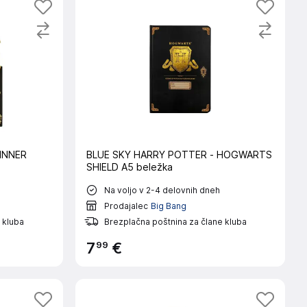
INNER
BLUE SKY HARRY POTTER - HOGWARTS
SHIELD A5 beležka
Na voljo v 2-4 delovnih dneh
Prodajalec
Big Bang
 kluba
Brezplačna poštnina za člane kluba
99
7
€