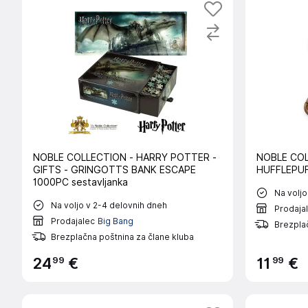
NOBLE COLLECTION - HARRY POTTER -
NOBLE COL
GIFTS - GRINGOTTS BANK ESCAPE
HUFFLEPUF
1000PC sestavljanka
Na voljo
Na voljo v 2-4 delovnih dneh
Prodaja
Prodajalec
Big Bang
Brezplač
Brezplačna poštnina za člane kluba
99
99
24
€
11
€