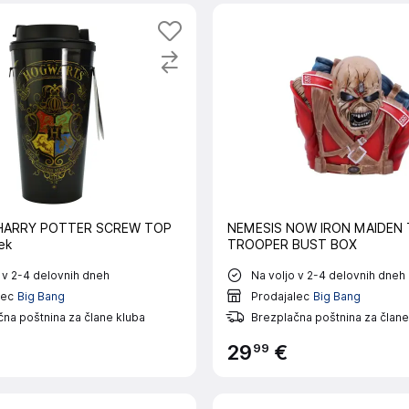
 HARRY POTTER SCREW TOP
NEMESIS NOW IRON MAIDEN
ek
TROOPER BUST BOX
 v 2-4 delovnih dneh
Na voljo v 2-4 delovnih dneh
lec
Big Bang
Prodajalec
Big Bang
na poštnina za člane kluba
Brezplačna poštnina za člane
99
29
€