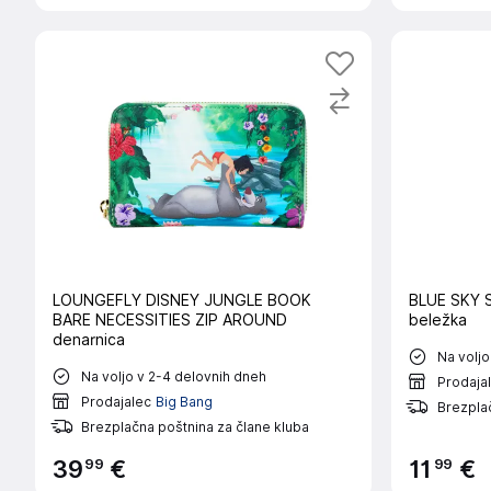
LOUNGEFLY DISNEY JUNGLE BOOK
BLUE SKY 
BARE NECESSITIES ZIP AROUND
beležka
denarnica
Na voljo
Na voljo v 2-4 delovnih dneh
Prodaja
Prodajalec
Big Bang
Brezplač
Brezplačna poštnina za člane kluba
99
99
39
€
11
€