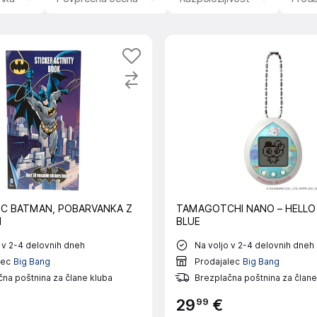
DC BATMAN, POBARVANKA Z
TAMAGOTCHI NANO – HELLO 
I
BLUE
 v 2-4 delovnih dneh
Na voljo v 2-4 delovnih dneh
lec
Big Bang
Prodajalec
Big Bang
na poštnina za člane kluba
Brezplačna poštnina za člane
99
29
€