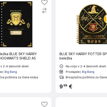
eležka BLUE SKY HARRY
BLUE SKY HARRY POTTER SP
HOGWARTS SHIELD A5
beležka
 v 2-4 delovnih dneh
Na voljo v 2-4 delovnih dneh
lec
Big Bang
Prodajalec
Big Bang
na poštnina za člane kluba
Brezplačna poštnina za člane
99
9
€