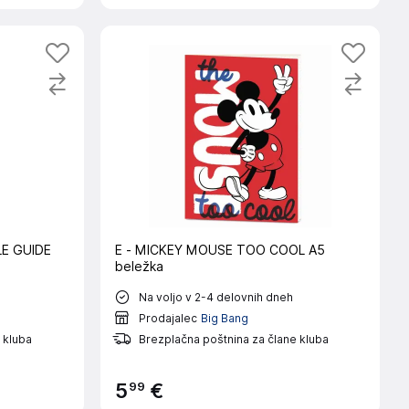
LE GUIDE
E - MICKEY MOUSE TOO COOL A5
beležka
Na voljo v 2-4 delovnih dneh
Prodajalec
Big Bang
 kluba
Brezplačna poštnina za člane kluba
99
5
€