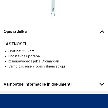
Opis izdelka
LASTNOSTI
Dolžina: 21,5 cm
Enostavna uporaba
Iz nerjavečega jekla Cromargan
Varno čiščenje v pomivalnem stroju
Varnostne informacije in dokumenti
Podatki o proizvajalcu
Podatki o proizvajalcu vključujejo informacije (naziv, naslov,
državo in elektronski naslov) povezane s proizvajalcem