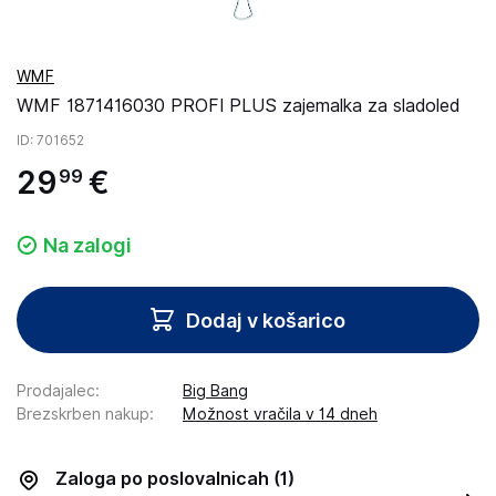
WMF
WMF 1871416030 PROFI PLUS zajemalka za sladoled
ID
: 701652
29
€
99
Na zalogi
Dodaj v košarico
Prodajalec
:
Big Bang
Brezskrben nakup
:
Možnost vračila v 14 dneh
Zaloga po poslovalnicah
(1)