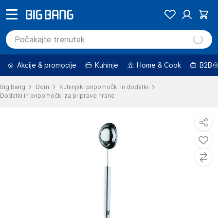
Akcije & promocije
Kuhinje
Home & Cook
B2B
Big Bang
Dom
Kuhinjski pripomočki in dodatki
Dodatki in pripomočki za pripravo hrane