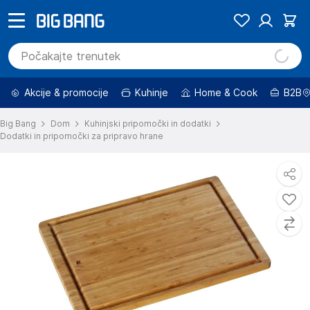
Akcije & promocije
Kuhinje
Home & Cook
B2B
Big Bang
Dom
Kuhinjski pripomočki in dodatki
Dodatki in pripomočki za pripravo hrane