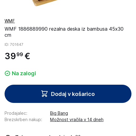
WMF
WMF 1886889990 rezalna deska iz bambusa 45x30
cm
ID
: 701647
39
€
99
Na zalogi
Dodaj v košarico
Prodajalec
:
Big Bang
Brezskrben nakup
:
Možnost vračila v 14 dneh