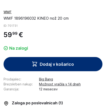
WMF
WMF 1896196032 KINEO nož 20 cm
ID
: 701731
59
€
99
Na zalogi
Dodaj v košarico
Prodajalec
:
Big Bang
Brezskrben nakup
:
Možnost vračila v 14 dneh
Garancija
:
12 mesecev
Zaloga po poslovalnicah
(1)