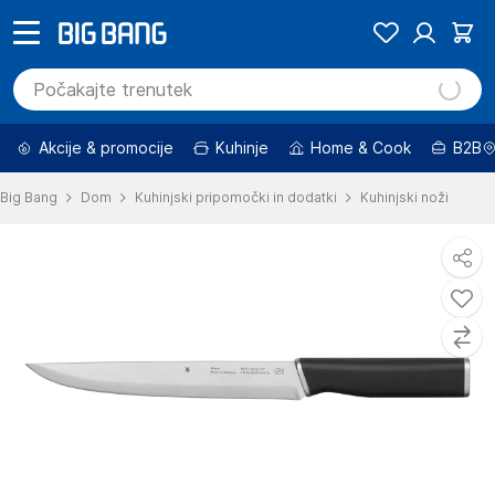
Akcije & promocije
Kuhinje
Home & Cook
B2B
Big Bang
Dom
Kuhinjski pripomočki in dodatki
Kuhinjski noži