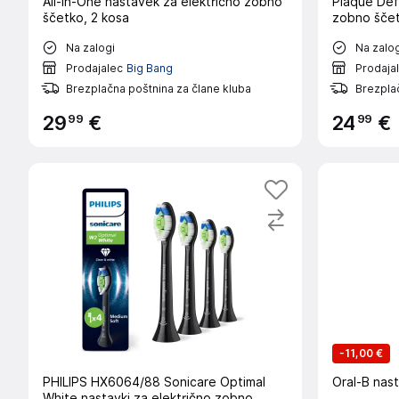
All-in-One nastavek za električno zobno
Plaque Def
ščetko, 2 kosa
zobno ščet
Na zalogi
Na zalog
Prodajalec
Big Bang
Prodaja
Brezplačna poštnina za člane kluba
Brezplač
99
99
29
€
24
€
-
11,00 €
PHILIPS HX6064/88 Sonicare Optimal
Oral-B nast
White nastavki za električno zobno