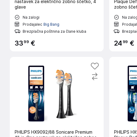
nastavek za električno zobno ščetko, 4
Plaque Def
glave
zobno ščet
Na zalogi
Na zalog
Prodajalec
Big Bang
Prodaja
Brezplačna poštnina za člane kluba
Brezplač
99
99
33
€
24
€
PHILIPS HX9092/88 Sonicare Premium
PHILIPS HX