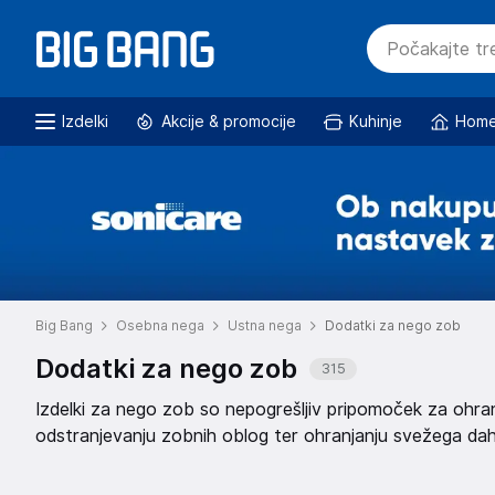
Izdelki
Akcije & promocije
Kuhinje
Home
Big Bang
Osebna nega
Ustna nega
Dodatki za nego zob
Dodatki za nego zob
315
Izdelki za nego zob so nepogrešljiv pripomoček za ohra
odstranjevanju zobnih oblog ter ohranjanju svežega daha