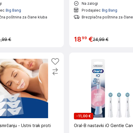
i
Na zalogi
lec
Big Bang
Prodajalec
Big Bang
na poštnina za člane kluba
Brezplačna poštnina za člane
99
18
€
1,99 €
24,99 €
-
11,00 €
 smrčanju - Ustni trak proti
Oral-B nastavki iO Gentle Care