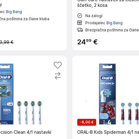
i
ščetko, 2 kosa
lec
Big Bang
Na zalogi
na poštnina za člane kluba
Prodajalec
Big Bang
Brezplačna poštnina za člane
99
24
€
3,99 €
-
6,00 €
ision Clean 4/1 nastavki
ORAL-B Kids Spiderman 4/1 na