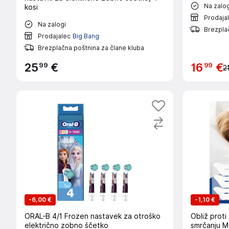
Na zalog
kosi
Prodaja
Na zalogi
Brezplač
Prodajalec
Big Bang
Brezplačna poštnina za člane kluba
99
99
25
€
16
€
2
-
6,00 €
-
1,10 €
ORAL-B 4/1 Frozen nastavek za otroško
Obliž proti
električno zobno ščetko
smrčanju M