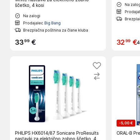
Na zalog
ščetko, 4 kosi
Prodaja
Na zalogi
Brezplač
Prodajalec
Big Bang
Brezplačna poštnina za člane kluba
99
99
33
€
32
€
4
-
5,00 €
PHILIPS HX6014/87 Sonicare ProResults
ORAL-B Prec
nastavki za električno zobno ščetko, 4