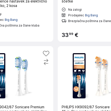
ence nastavek za električno
ščetke
ko, 2 kosa
Na zalogi
i
Prodajalec
Big Bang
lec
Big Bang
Brezplačna poštnina za člane
na poštnina za člane kluba
99
33
€
9042/87 Sonicare Premium
PHILIPS HX9092/87 Sonicare