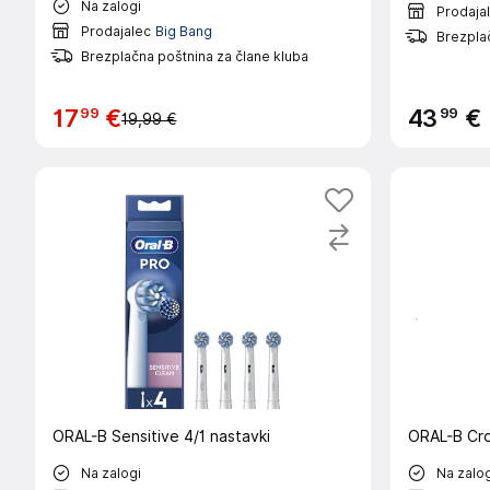
Na zalogi
Prodaja
Prodajalec
Big Bang
Brezplač
Brezplačna poštnina za člane kluba
99
99
17
€
43
€
19,99 €
ORAL-B Sensitive 4/1 nastavki
ORAL-B Cros
Na zalogi
Na zalog