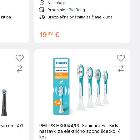
Na zalogi
Prodajalec
Big Bang
 kluba
Brezplačna poštnina za člane kluba
99
19
€
ean črni 4/1
PHILIPS HX6044/90 Sonicare For Kids
nastavki za električno zobno ščetko, 4
kosi