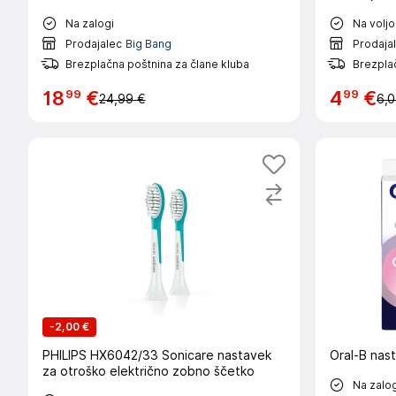
Na zalogi
Na voljo
Prodajalec
Big Bang
Prodaja
Brezplačna poštnina za člane kluba
Brezpla
99
99
18
€
4
€
24,99 €
6,0
-
2,00 €
PHILIPS HX6042/33 Sonicare nastavek
Oral-B nast
za otroško električno zobno ščetko
Na zalog