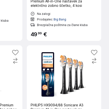
Premium All-in-One nastavek za
električno zobno ščetko, 4 kosi
Na zalogi
Prodajalec
Big Bang
 kluba
Brezplačna poštnina za člane kluba
99
49
€
 Premium
PHILIPS HX9094/88 Sonicare A3