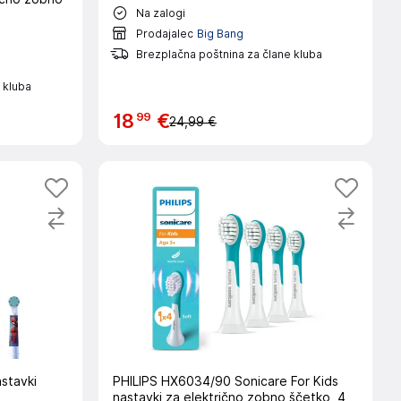
Na zalogi
Prodajalec
Big Bang
Brezplačna poštnina za člane kluba
 kluba
99
18
€
24,99 €
stavki
PHILIPS HX6034/90 Sonicare For Kids
nastavki za električno zobno ščetko, 4