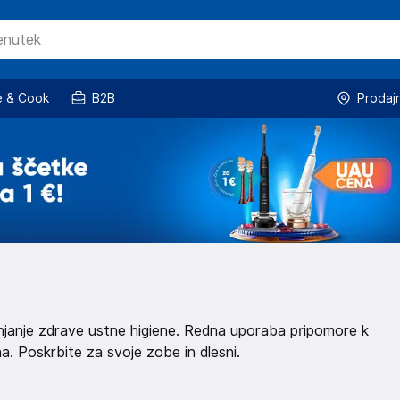
 & Cook
B2B
Prodaj
njanje zdrave ustne higiene. Redna uporaba pripomore k
. Poskrbite za svoje zobe in dlesni.