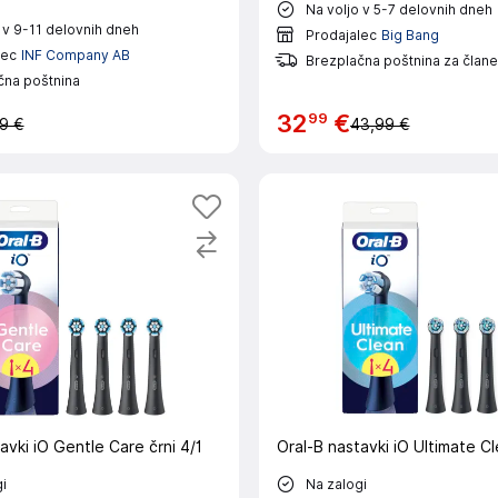
Na voljo v 5-7 delovnih dneh
 v 9-11 delovnih dneh
Prodajalec
Big Bang
lec
INF Company AB
Brezplačna poštnina za člane
čna poštnina
99
32
€
9 €
43,99 €
avki iO Gentle Care črni 4/1
Oral-B nastavki iO Ultimate Cl
i
Na zalogi