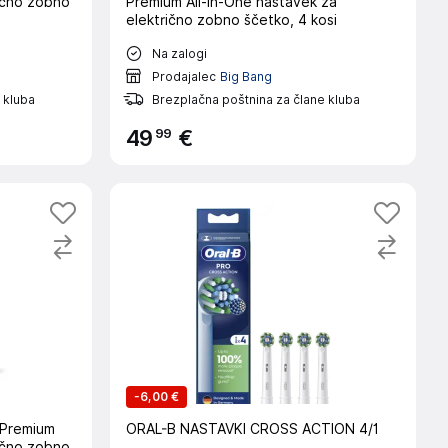
rično zobno
Premium All-in-One nastavek za
električno zobno ščetko, 4 kosi
Na zalogi
Prodajalec
Big Bang
 kluba
Brezplačna poštnina za člane kluba
99
49
€
-
6,00 €
 Premium
ORAL-B NASTAVKI CROSS ACTION 4/1
ično zobno