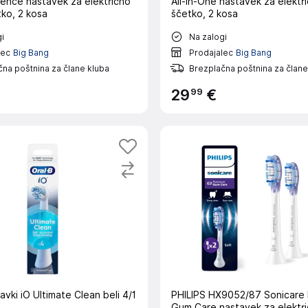
ence nastavek za električno
All-in-One nastavek za elekt
ko, 2 kosa
ščetko, 2 kosa
i
Na zalogi
lec
Big Bang
Prodajalec
Big Bang
na poštnina za člane kluba
Brezplačna poštnina za člane
99
29
€
avki iO Ultimate Clean beli 4/1
PHILIPS HX9052/87 Sonicare
Gum Care nastavek za elektr