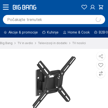
Akcije & promocije
Kuhinje
Home & Cook
B2B
Big Bang
TV in avdio
Televizorji in dodatki
TV nosilci