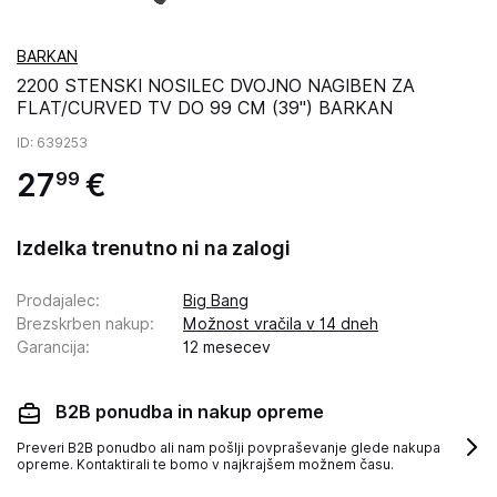
BARKAN
2200 STENSKI NOSILEC DVOJNO NAGIBEN ZA
FLAT/CURVED TV DO 99 CM (39") BARKAN
ID
: 639253
27
€
99
Izdelka trenutno ni na zalogi
Prodajalec
:
Big Bang
Brezskrben nakup
:
Možnost vračila v 14 dneh
Garancija
:
12 mesecev
B2B ponudba in nakup opreme
Preveri B2B ponudbo ali nam pošlji povpraševanje glede nakupa
opreme. Kontaktirali te bomo v najkrajšem možnem času.