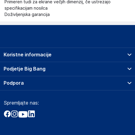
Primeren tudi za ekrane večjih dimenzij, če ustrezajo
specifikacijam nosilca
Doživljenjska garancija
Koristne informacije
Prodajna mesta
Podjetje Big Bang
Splošni pogoji
O podjetju
Podpora
Storitve
Kontakti
Dostava, vnos in odvoz
Pogosta vprašanja
Družbena odgovornost
Načini plačila
Spremljajte nas:
Marketplace
Obvestila za javnost
Nakup na obroke
Kako oddati naročilo?
Akt o digitalnih storitvah
Zavarovanje izdelkov
Vračila in reklamacije
Prodaja podjetjem
Politika zasebnosti
Big Partner - distribucija
Spletni piškotki