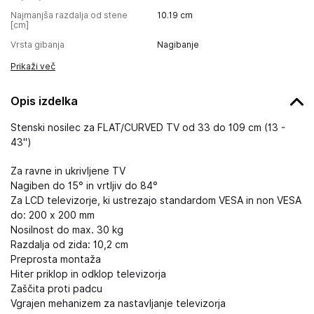
Najmanjša razdalja od stene
10.19
cm
[cm]
Vrsta gibanja
Nagibanje
Prikaži več
Opis izdelka
Stenski nosilec za FLAT/CURVED TV od 33 do 109 cm (13 -
43")
Za ravne in ukrivljene TV
Nagiben do 15° in vrtljiv do 84°
Za LCD televizorje, ki ustrezajo standardom VESA in non VESA
do: 200 x 200 mm
Nosilnost do max. 30 kg
Razdalja od zida: 10,2 cm
Preprosta montaža
Hiter priklop in odklop televizorja
Zaščita proti padcu
Vgrajen mehanizem za nastavljanje televizorja