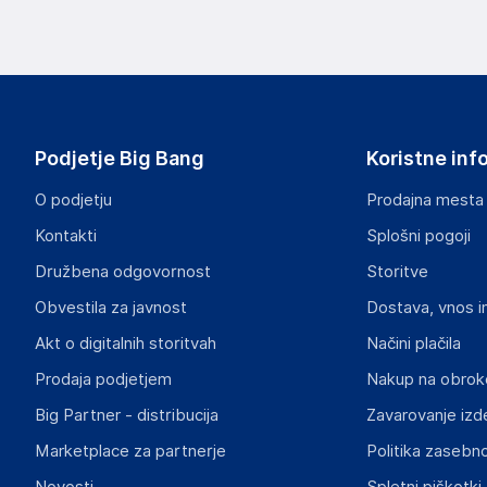
Podatki o proizvajalcu vključujejo informacije (naziv, nasl
proizvajalcem izdelka.
Comtrade Distribution d.o.o. Beograd
Bulevar Zorana Đinđića 1251i, 11000 Beograd
Serbia
Podjetje Big Bang
Koristne inf
office@tesla.info
O podjetju
Prodajna mesta
Odgovorna oseba v EU
Kontakti
Splošni pogoji
Gospodarski subjekt s sedežem v EU, ki zagotavlja skladno
Družbena odgovornost
Storitve
Comtrade Distribucija d.o.o.
Obvestila za javnost
Dostava, vnos i
Letališka cesta 29B, 1000 Ljubljana
Slovenia
Akt o digitalnih storitvah
Načini plačila
prodaja.slo@comtrade.com
Prodaja podjetjem
Nakup na obrok
Big Partner - distribucija
Zavarovanje izd
Marketplace za partnerje
Politika zasebno