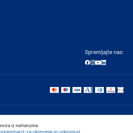
Spremljajte nas:
ancira iz mehanizma:
programi/nacrt-za-okrevanje-in-odpornost