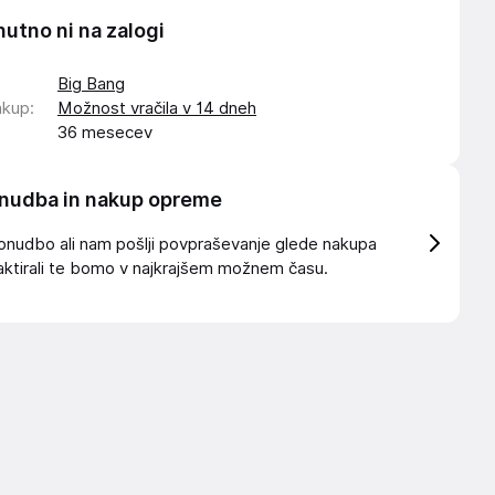
nutno ni na zalogi
Big Bang
akup
:
Možnost vračila v 14 dneh
36 mesecev
nudba in nakup opreme
onudbo ali nam pošlji povpraševanje glede nakupa
ktirali te bomo v najkrajšem možnem času.