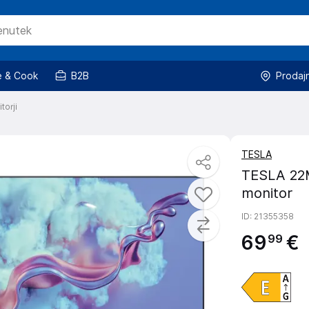
 & Cook
B2B
Prodaj
torji
TESLA
TESLA 22
monitor
ID
: 21355358
69
€
99