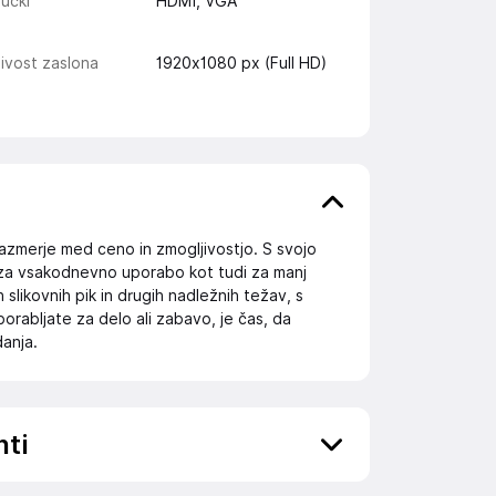
jučki
HDMI, VGA
jivost zaslona
1920x1080 px (Full HD)
azmerje med ceno in zmogljivostjo. S svojo
o za vsakodnevno uporabo kot tudi za manj
 slikovnih pik in drugih nadležnih težav, s
porabljate za delo ali zabavo, je čas, da
danja.
nti