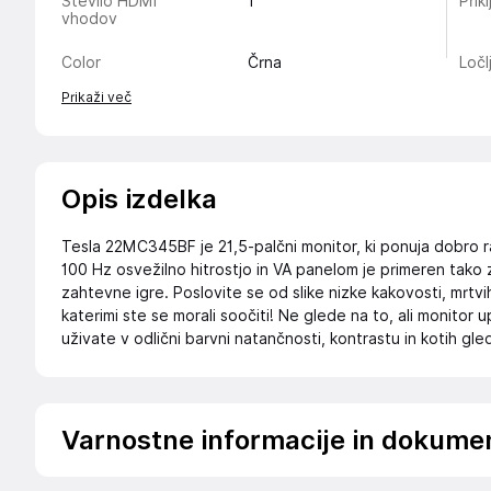
Število HDMI
1
Prikl
vhodov
Color
Črna
Ločl
Prikaži več
Opis izdelka
Tesla 22MC345BF je 21,5-palčni monitor, ki ponuja dobro r
100 Hz osvežilno hitrostjo in VA panelom je primeren tak
zahtevne igre. Poslovite se od slike nizke kakovosti, mrtvih
katerimi ste se morali soočiti! Ne glede na to, ali monitor u
uživate v odlični barvni natančnosti, kontrastu in kotih gle
Varnostne informacije in dokume
Podatki o proizvajalcu