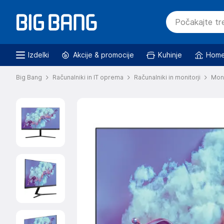
Izdelki
Akcije & promocije
Kuhinje
Home
Big Bang
Računalniki in IT oprema
Računalniki in monitorji
Moni