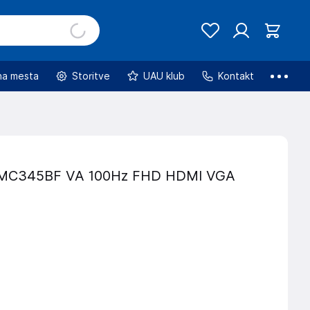
na mesta
Storitve
UAU klub
Kontakt
MC345BF VA 100Hz FHD HDMI VGA