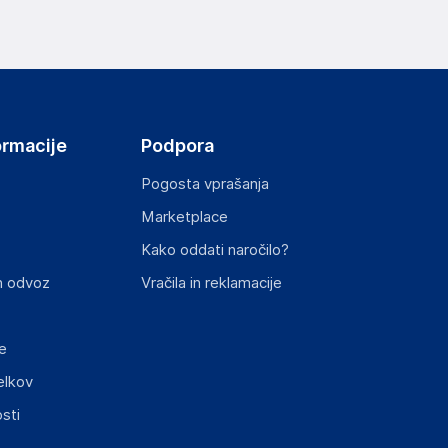
ov, državo in elektronski naslov) povezane s
ormacije
Podpora
Pogosta vprašanja
Marketplace
st izdelka z zahtevanimi predpisi.
Kako oddati naročilo?
n odvoz
Vračila in reklamacije
e
elkov
sti