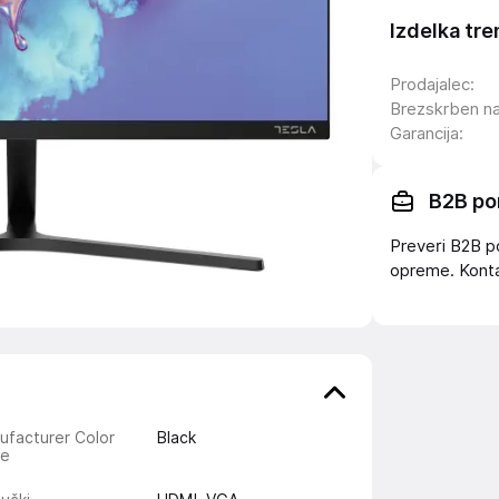
Izdelka tre
Prodajalec
:
Brezskrben n
Garancija
:
B2B po
Preveri B2B p
opreme. Konta
ufacturer Color
Black
e