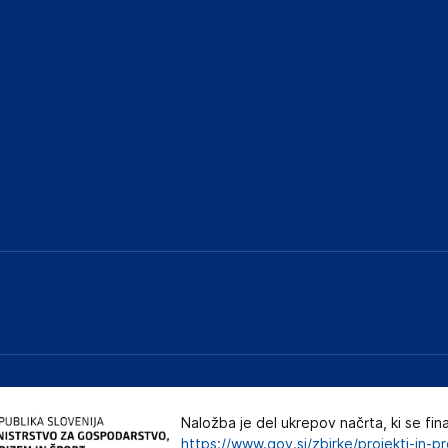
Naložba je del ukrepov načrta, ki se fin
https://www.gov.si/zbirke/projekti-in-