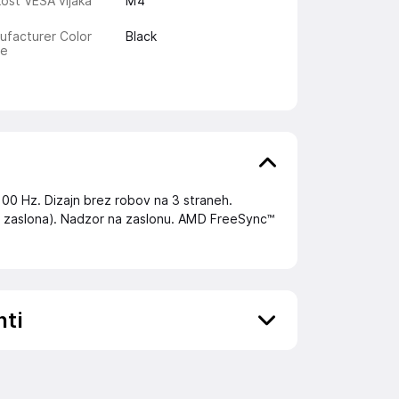
kost VESA vijaka
M4
ufacturer Color
Black
e
 100 Hz. Dizajn brez robov na 3 straneh.
ja zaslona). Nadzor na zaslonu. AMD FreeSync™
nti
ov, državo in elektronski naslov) povezane s