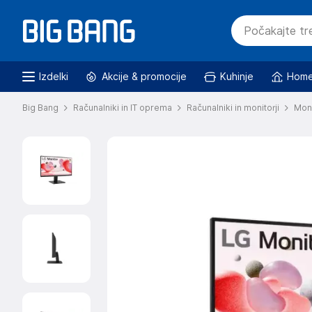
Izdelki
Akcije & promocije
Kuhinje
Home
Big Bang
Računalniki in IT oprema
Računalniki in monitorji
Moni