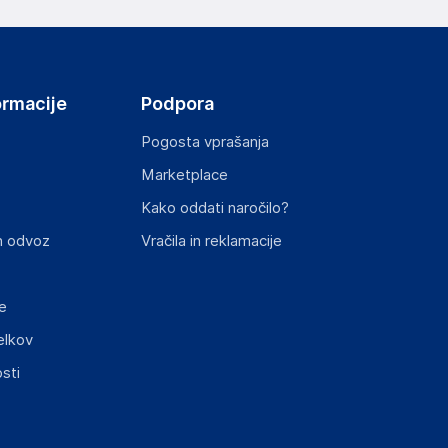
ul, 07336
ormacije
Podpora
Pogosta vprašanja
Marketplace
st izdelka z zahtevanimi predpisi.
Kako oddati naročilo?
n odvoz
Vračila in reklamacije
e
elkov
sti