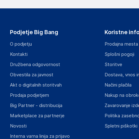
proizvajalcem izdelka.
LG Electronics Inc.
LG Twin Towers, 128 Yeoui-daero, Yeongdeungpo-gu Seo
South Korea
Podjetje Big Bang
Koristne inf
https://www.lg.com/uk/
O podjetju
Prodajna mesta
Odgovorna oseba v EU
Kontakti
Splošni pogoji
Gospodarski subjekt s sedežem v EU, ki zagotavlja skladno
Družbena odgovornost
Storitve
LG Electronics Magyar Kft.
Obvestila za javnost
Dostava, vnos i
1097 Budapest, Könyves Kálmán krt. 3/a
Hungary
Akt o digitalnih storitvah
Načini plačila
kapcsolat@lge.com
Prodaja podjetjem
Nakup na obrok
Big Partner - distribucija
Zavarovanje izd
Marketplace za partnerje
Politika zasebno
Novosti
Spletni piškotki
Interna varna linija za prijavo