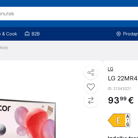
 & Cook
B2B
Prodaj
torji
LG
LG 22MR41
ID
: 21343221
93
€
99