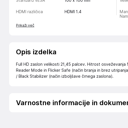
Standard VESA
100 x 100 mm
Veli
HDMI različica
HDMI 1.4
Man
Nam
Prikaži več
Opis izdelka
Full HD zaslon velikosti 21,45 palcev. Hitrost osveževanja
Reader Mode in Flicker Safe (način branja in brez utripan
/ Black Stabilizer (način izboljšave črnega zaslona).
Varnostne informacije in dokume
Podatki o proizvajalcu
Podatki o proizvajalcu vključujejo informacije (naziv, nasl