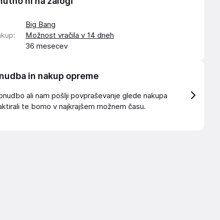
nutno ni na zalogi
Big Bang
akup
:
Možnost vračila v 14 dneh
36 mesecev
nudba in nakup opreme
onudbo ali nam pošlji povpraševanje glede nakupa
ktirali te bomo v najkrajšem možnem času.