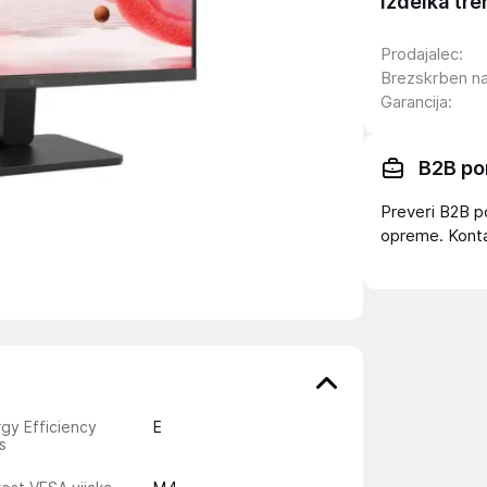
Izdelka tre
Prodajalec
:
Brezskrben n
Garancija
:
B2B po
Preveri B2B p
opreme. Konta
gy Efficiency
E
s