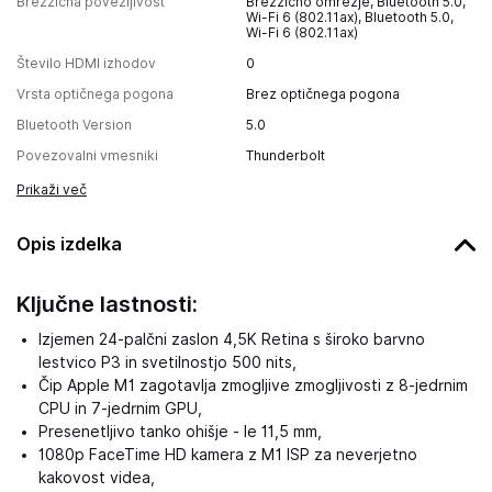
Brezžična povezljivost
Brezžično omrežje, Bluetooth 5.0,
Wi-Fi 6 (802.11ax), Bluetooth 5.0,
Wi-Fi 6 (802.11ax)
Število HDMI izhodov
0
Vrsta optičnega pogona
Brez optičnega pogona
Bluetooth Version
5.0
Povezovalni vmesniki
Thunderbolt
Prikaži več
Opis izdelka
Ključne lastnosti:
Izjemen 24-palčni zaslon 4,5K Retina s široko barvno
lestvico P3 in svetilnostjo 500 nits,
Čip Apple M1 zagotavlja zmogljive zmogljivosti z 8-jedrnim
CPU in 7-jedrnim GPU,
Presenetljivo tanko ohišje - le 11,5 mm,
1080p FaceTime HD kamera z M1 ISP za neverjetno
kakovost videa,