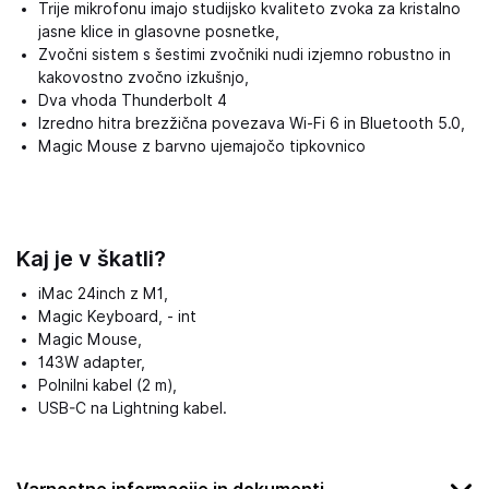
Trije mikrofonu imajo studijsko kvaliteto zvoka za kristalno
jasne klice in glasovne posnetke,
Zvočni sistem s šestimi zvočniki nudi izjemno robustno in
kakovostno zvočno izkušnjo,
Dva vhoda Thunderbolt 4
Izredno hitra brezžična povezava Wi-Fi 6 in Bluetooth 5.0,
Magic Mouse z barvno ujemajočo tipkovnico
Kaj je v škatli?
iMac 24inch z M1,
Magic Keyboard, - int
Magic Mouse,
143W adapter,
Polnilni kabel (2 m),
USB-C na Lightning kabel.