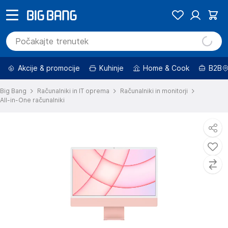
Akcije & promocije
Kuhinje
Home & Cook
B2B
Big Bang
Računalniki in IT oprema
Računalniki in monitorji
All-in-One računalniki