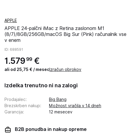
APPLE
APPLE 24-palčni iMac z Retina zaslonom M1
(8/7)/8GB/256GB/macOS Big Sur (Pink) računalnik vse
v enem
ID
: 688591
1
.
579
€
99
ali od 25,75 € / mesec
Izračun obrokov
Izdelka trenutno ni na zalogi
Prodajalec
:
Big Bang
Brezskrben nakup
:
Možnost vračila v 14 dneh
Garancija
:
12 mesecev
B2B ponudba in nakup opreme