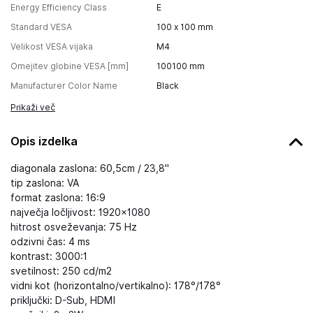
Energy Efficiency Class
E
Standard VESA
100 x 100 mm
Velikost VESA vijaka
M4
Omejitev globine VESA [mm]
100100
mm
Manufacturer Color Name
Black
Prikaži več
Opis izdelka
diagonala zaslona: 60,5cm / 23,8"
tip zaslona: VA
format zaslona: 16:9
največja ločljivost: 1920×1080
hitrost osveževanja: 75 Hz
odzivni čas: 4 ms
kontrast: 3000:1
svetilnost: 250 cd/m2
vidni kot (horizontalno/vertikalno): 178°/178°
priključki: D-Sub, HDMI