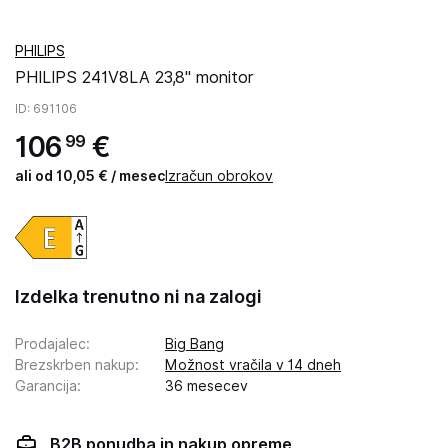
PHILIPS
PHILIPS 241V8LA 23,8" monitor
ID
: 691106
106
€
99
ali od 10,05 € / mesec
Izračun obrokov
Izdelka trenutno ni na zalogi
Prodajalec
:
Big Bang
Brezskrben nakup
:
Možnost vračila v 14 dneh
Garancija
:
36 mesecev
B2B ponudba in nakup opreme