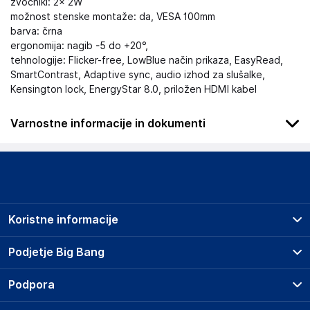
zvočniki: 2× 2W
možnost stenske montaže: da, VESA 100mm
barva: črna
ergonomija: nagib -5 do +20°,
tehnologije: Flicker-free, LowBlue način prikaza, EasyRead,
SmartContrast, Adaptive sync, audio izhod za slušalke,
Kensington lock
,
EnergyStar 8.0
, priložen HDMI kabel
Varnostne informacije in dokumenti
Podatki o proizvajalcu
Podatki o proizvajalcu vključujejo informacije (naziv, naslov,
državo in elektronski naslov) povezane s proizvajalcem
izdelka.
Koristne informacije
DAP B.V.
Tussendiepen 4a, 9206AD Drachten
Prodajna mesta
Podjetje Big Bang
The Netherlands
Splošni pogoji
www.home.id
O podjetju
Podpora
Storitve
Kontakti
Dostava, vnos in odvoz
Odgovorna oseba v EU