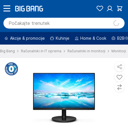
Akcije & promocije
Kuhinje
Home & Cook
B2B
Big Bang
Računalniki in IT oprema
Računalniki in monitorji
Monitorji