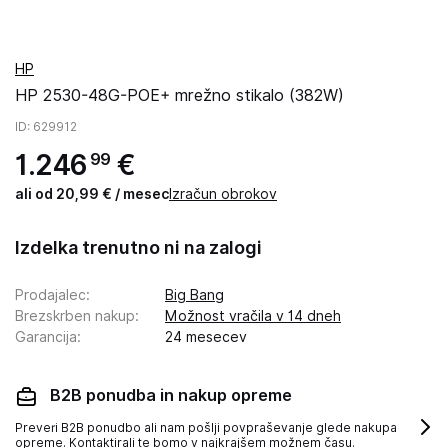
HP
HP 2530-48G-POE+ mrežno stikalo (382W)
ID
: 629912
1
.
246
€
99
ali od 20,99 € / mesec
Izračun obrokov
Izdelka trenutno ni na zalogi
Prodajalec
:
Big Bang
Brezskrben nakup
:
Možnost vračila v 14 dneh
Garancija
:
24 mesecev
B2B ponudba in nakup opreme
Preveri B2B ponudbo ali nam pošlji povpraševanje glede nakupa
opreme. Kontaktirali te bomo v najkrajšem možnem času.