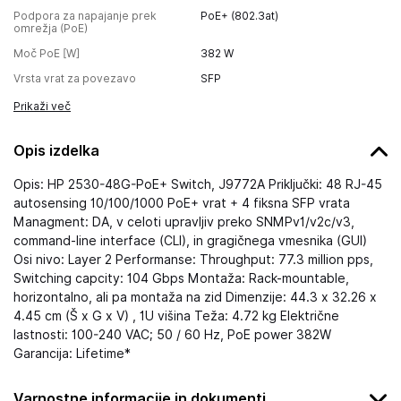
Podpora za napajanje prek
PoE+ (802.3at)
omrežja (PoE)
Moč PoE [W]
382
W
Vrsta vrat za povezavo
SFP
Prikaži več
Opis izdelka
Opis: HP 2530-48G-PoE+ Switch, J9772A Priključki: 48 RJ-45
autosensing 10/100/1000 PoE+ vrat + 4 fiksna SFP vrata
Managment: DA, v celoti upravljiv preko SNMPv1/v2c/v3,
command-line interface (CLI), in gragičnega vmesnika (GUI)
Osi nivo: Layer 2 Performanse: Throughput: 77.3 million pps,
Switching capcity: 104 Gbps Montaža: Rack-mountable,
horizontalno, ali pa montaža na zid Dimenzije: 44.3 x 32.26 x
4.45 cm (Š x G x V) , 1U višina Teža: 4.72 kg Električne
lastnosti: 100-240 VAC; 50 / 60 Hz, PoE power 382W
Garancija: Lifetime*
Varnostne informacije in dokumenti