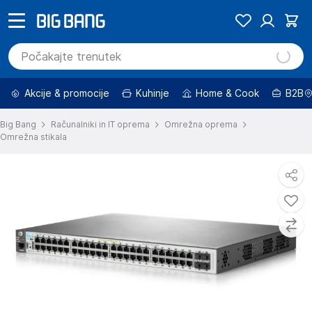
Akcije & promocije
Kuhinje
Home & Cook
B2B
Big Bang
Računalniki in IT oprema
Omrežna oprema
Omrežna stikala