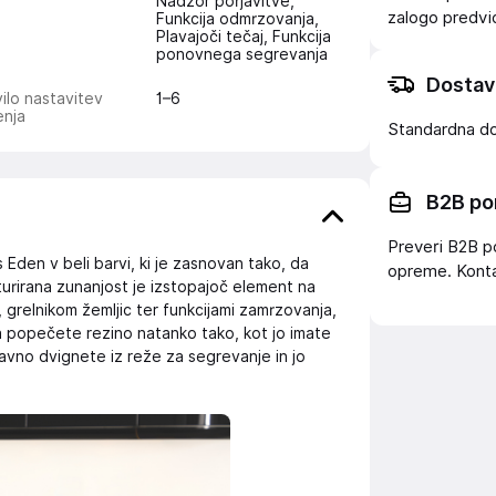
Nadzor porjavitve,
zalogo
predv
Funkcija odmrzovanja,
Plavajoči tečaj, Funkcija
ponovnega segrevanja
Dostav
ilo nastavitev
1–6
enja
Standardna d
B2B po
Preveri B2B p
Eden v beli barvi, ki je zasnovan tako, da
opreme. Konta
turirana zunanjost je izstopajoč element na
 grelnikom žemljic ter funkcijami zamrzovanja,
 popečete rezino natanko tako, kot jo imate
tavno dvignete iz reže za segrevanje in jo