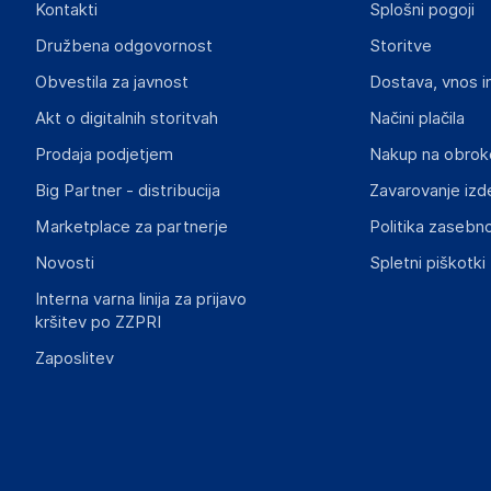
Kontakti
Splošni pogoji
Gospodarski subjekt s sedežem v EU, ki zagotavlja skladno
Družbena odgovornost
Storitve
Media Saturn Online Sp. z o.o.
Obvestila za javnost
Dostava, vnos i
Al. Jerozolimskie 179, 02-222 Warszawa, Polska
Poland
Akt o digitalnih storitvah
Načini plačila
info@mediamarkt.pl
Prodaja podjetjem
Nakup na obrok
Big Partner - distribucija
Zavarovanje izd
Dokumenti o varnosti izdelka
Produktni dokumenti z opozorili ter varnostnimi in drugimi 
Marketplace za partnerje
Politika zasebno
izdelkom.
Novosti
Spletni piškotki
Interna varna linija za prijavo
N27370-56_9707_12MAR24.pdf
kršitev po ZZPRI
Zaposlitev