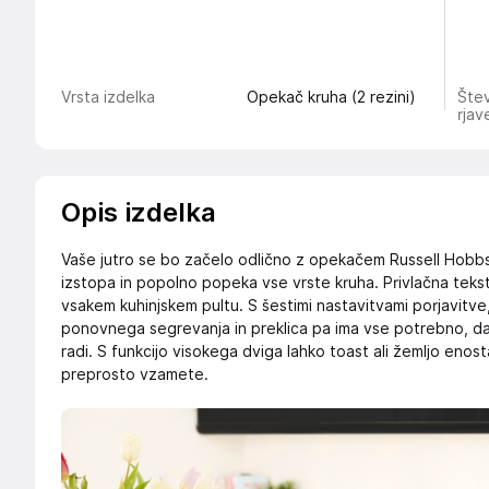
Vrsta izdelka
Opekač kruha (2 rezini)
Štev
rjav
Opis izdelka
Vaše jutro se bo začelo odlično z opekačem Russell Hobbs 
izstopa in popolno popeka vse vrste kruha. Privlačna teks
vsakem kuhinjskem pultu. S šestimi nastavitvami porjavitve,
ponovnega segrevanja in preklica pa ima vse potrebno, da
radi. S funkcijo visokega dviga lahko toast ali žemljo enos
preprosto vzamete.