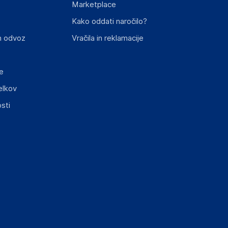
Marketplace
st izdelka z zahtevanimi predpisi.
Kako oddati naročilo?
n odvoz
Vračila in reklamacije
e
elkov
ključnimi informacijami, povezanimi z določenim
sti