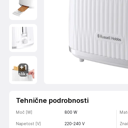
+1
slika
Tehnične podrobnosti
Moč [W]
800
W
Mate
Napetost [V]
220-240 V
Znač