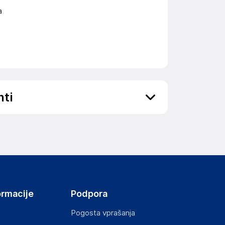
a
nti
ov, državo in elektronski naslov) povezane s
ormacije
Podpora
Pogosta vprašanja