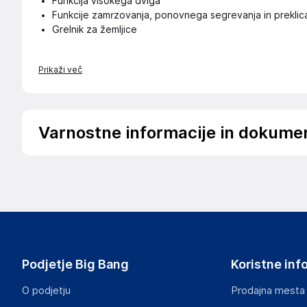
Funkcija visokega dviga
Funkcije zamrzovanja, ponovnega segrevanja in preklic
Grelnik za žemljice
Prikaži več
Varnostne informacije in dokume
Podatki o proizvajalcu
Podatki o proizvajalcu vključujejo informacije (naziv, nasl
proizvajalcem izdelka.
Media Saturn Online Sp. z o.o.
Al. Jerozolimskie 179, 02-222 Warszawa, Polska
Poland
Podjetje Big Bang
Koristne inf
info@mediamarkt.pl
O podjetju
Prodajna mesta
Odgovorna oseba v EU