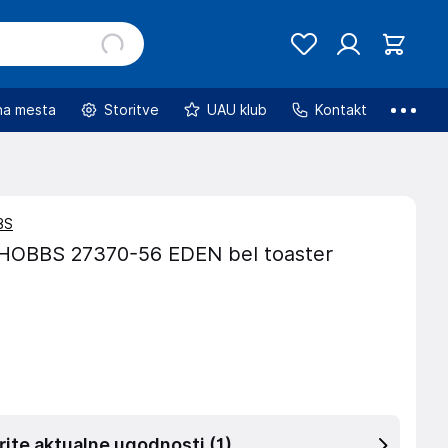
na mesta
Storitve
UAU klub
Kontakt
BS
HOBBS 27370-56 EDEN bel toaster
rite aktualne ugodnosti
(1)