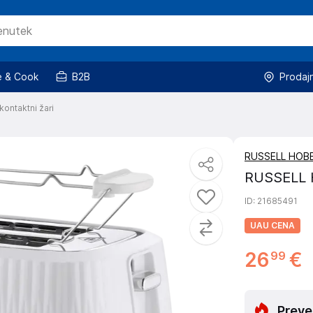
 & Cook
B2B
Prodaj
kontaktni žari
RUSSELL HOB
RUSSELL 
ID
: 21685491
UAU CENA
26
€
99
Preve