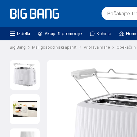
Izdelki
Akcije & promocije
Kuhinje
Home
Big Bang
Mali gospodinjski aparati
Priprava hrane
Opekači in 