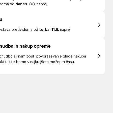
idoma od
danes, 8.8.
naprej
a
ostava
predvidoma od
torka, 11.8.
naprej
nudba in nakup opreme
onudbo ali nam pošlji povpraševanje glede nakupa
ktirali te bomo v najkrajšem možnem času.