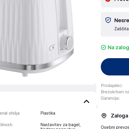
Nesreč
Zaščita
Na zalog
Prodajalec
:
Brezskrben n
Garancija
:
rial ohišja
Plastika
Zaloga
ilnosti
Nastavitev za bagel,
Osebni prevzem