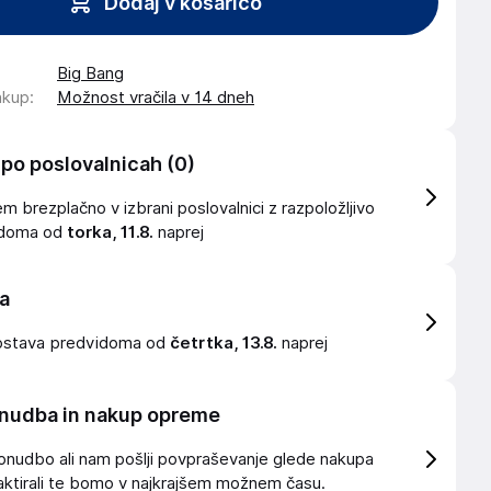
Dodaj v košarico
Big Bang
akup
:
Možnost vračila v 14 dneh
 po poslovalnicah
(0)
 brezplačno v izbrani poslovalnici z razpoložljivo
idoma od
torka, 11.8.
naprej
a
ostava
predvidoma od
četrtka, 13.8.
naprej
nudba in nakup opreme
onudbo ali nam pošlji povpraševanje glede nakupa
ktirali te bomo v najkrajšem možnem času.