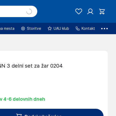
na mesta
Storitve
UAU klub
Kontakt
3 delni set za žar 0204
 v 4-6 delovnih dneh