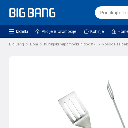
Izdelki
Akcije & promocije
Kuhinje
Home
Big Bang
Dom
Kuhinjski pripomočki in dodatki
Posode za pe