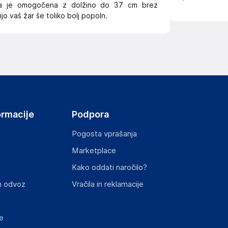
ara je omogočena z dolžino do 37 cm brez
o vaš žar še toliko bolj popoln.
ormacije
Podpora
Pogosta vprašanja
Marketplace
Kako oddati naročilo?
n odvoz
Vračila in reklamacije
e