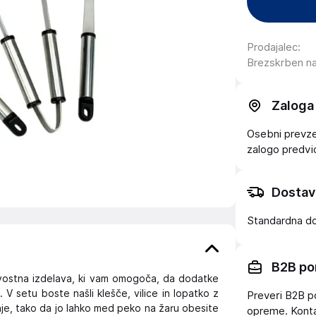
Prodajalec
:
Brezskrben n
Zaloga
Osebni prevzem
zalogo
predv
Dostav
Standardna d
B2B po
vostna izdelava, ki vam omogoča, da dodatke
a. V setu boste našli klešče, vilice in lopatko z
Preveri B2B p
je, tako da jo lahko med peko na žaru obesite
opreme. Konta