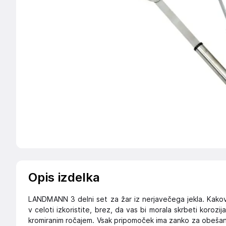
Opis izdelka
LANDMANN 3 delni set za žar iz nerjavečega jekla. Kako
v celoti izkoristite, brez, da vas bi morala skrbeti korozij
kromiranim ročajem. Vsak pripomoček ima zanko za obešan