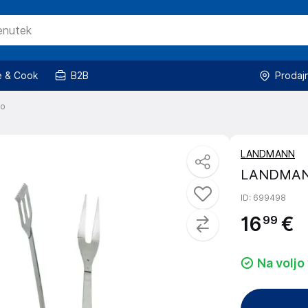
 & Cook
B2B
Prodaj
ko
LANDMANN
LANDMANN 
ID
: 699498
16
€
99
Na voljo