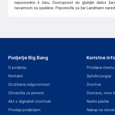
neposredno k žaru. Dostopnost do globljih delov ž
nevarnosti za opekline. Pripomočki za žar Landmann naredij
Podjetje Big Bang
Koristne inf
O podjetju
Prodajna mesta
Kontakti
Splošni pogoji
Družbena odgovornost
Storitve
Obvestila za javnost
Dostava, vnos i
Akt o digitalnih storitvah
Načini plačila
Prodaja podjetjem
Nakup na obrok