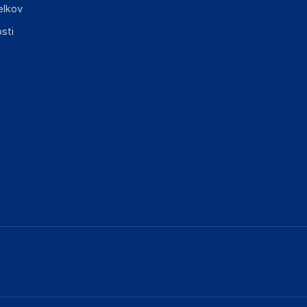
elkov
sti