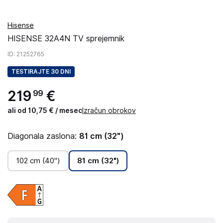
Hisense
HISENSE 32A4N TV sprejemnik
ID
: 21252765
TESTIRAJTE 30 DNI
219
€
99
ali od 10,75 € / mesec
Izračun obrokov
Diagonala zaslona:
81 cm (32")
102 cm (40")
81 cm (32")