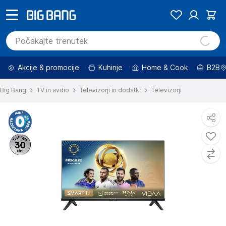
Akcije & promocije
Kuhinje
Home & Cook
B2B
Big Bang
TV in avdio
Televizorji in dodatki
Televizorji