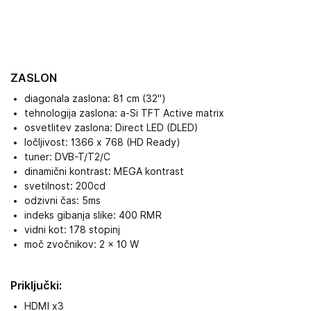
ZASLON
diagonala zaslona: 81 cm (32")
tehnologija zaslona: a-Si TFT Active matrix
osvetlitev zaslona: Direct LED (DLED)
ločljivost: 1366 x 768 (HD Ready)
tuner: DVB-T/T2/C
dinamični kontrast: MEGA kontrast
svetilnost: 200cd
odzivni čas: 5ms
indeks gibanja slike: 400 RMR
vidni kot: 178 stopinj
moč zvočnikov: 2 × 10 W
Priključki:
HDMI x3