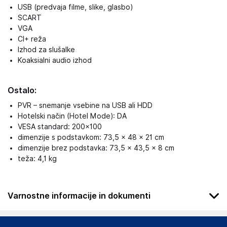
USB (predvaja filme, slike, glasbo)
SCART
VGA
CI+ reža
Izhod za slušalke
Koaksialni audio izhod
Ostalo:
PVR – snemanje vsebine na USB ali HDD
Hotelski način (Hotel Mode): DA
VESA standard: 200×100
dimenzije s podstavkom: 73,5 × 48 × 21 cm
dimenzije brez podstavka: 73,5 × 43,5 × 8 cm
teža: 4,1 kg
Varnostne informacije in dokumenti
Podatki o proizvajalcu