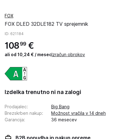
FOX
FOX DLED 32DLE182 TV sprejemnik
ID
: 621184
108
€
99
ali od 10,24 € / mesec
Izračun obrokov
Izdelka trenutno ni na zalogi
Prodajalec
:
Big Bang
Brezskrben nakup
:
Možnost vračila v 14 dneh
Garancija
:
36 mesecev
B2B ponudba in nakup opreme