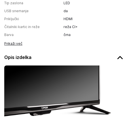
Tip zaslona
LED
USB snemanje
da
Priključki
HDMI
Čitalniki kartic in reže
reža CI+
Barva
črna
Prikaži več
Opis izdelka