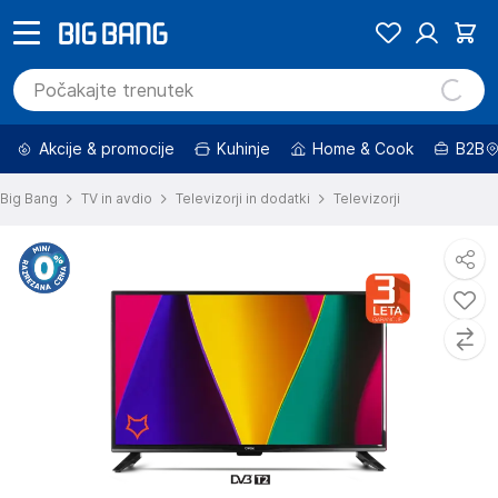
Akcije & promocije
Kuhinje
Home & Cook
B2B
Big Bang
TV in avdio
Televizorji in dodatki
Televizorji