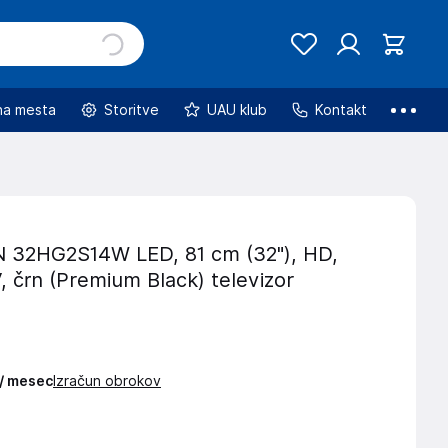
na mesta
Storitve
UAU klub
Kontakt
32HG2S14W LED, 81 cm (32"), HD,
 črn (Premium Black) televizor
 / mesec
Izračun obrokov