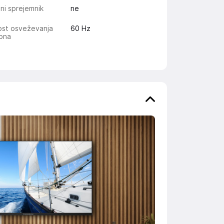
ni sprejemnik
ne
ost osveževanja
60 Hz
lona