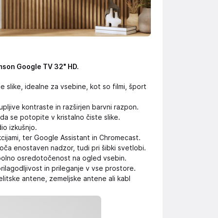
son Google TV 32" HD.
 slike, idealne za vsebine, kot so filmi, šport
ljive kontraste in razširjen barvni razpon.
a se potopite v kristalno čiste slike.
io izkušnjo.
cijami, ter Google Assistant in Chromecast.
a enostaven nadzor, tudi pri šibki svetlobi.
lno osredotočenost na ogled vsebin.
ilagodljivost in prileganje v vse prostore.
itske antene, zemeljske antene ali kabl