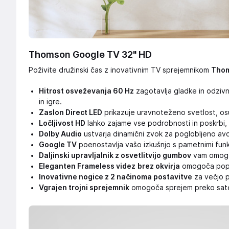
Thomson Google TV 32" HD
Poživite družinski čas z inovativnim TV sprejemnikom
Thom
Hitrost osveževanja 60 Hz
zagotavlja gladke in odzivne
in igre.
Zaslon Direct LED
prikazuje uravnoteženo svetlost, osup
Ločljivost HD
lahko zajame vse podrobnosti in poskrbi, d
Dolby Audio
ustvarja dinamični zvok za poglobljeno avd
Google TV
poenostavlja vašo izkušnjo s pametnimi funk
Daljinski upravljalnik z osvetlitvijo gumbov
vam omogoč
Eleganten Frameless videz
brez okvirja
omogoča popo
Inovativne nogice z 2 načinoma postavitve
za večjo pr
Vgrajen trojni sprejemnik
omogoča sprejem preko satel