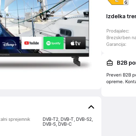
Izdelka tre
Prodajalec
:
Brezskrben n
Garancija
:
B2B po
Preveri B2B p
opreme. Konta
talni sprejemnik
DVB-T2, DVB-T, DVB-S2,
DVB-S, DVB-C