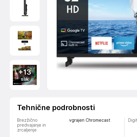
+13
slik
Tehnične podrobnosti
Brezžično
vgrajen Chromecast
Digi
predvajanje in
zrcaljenje