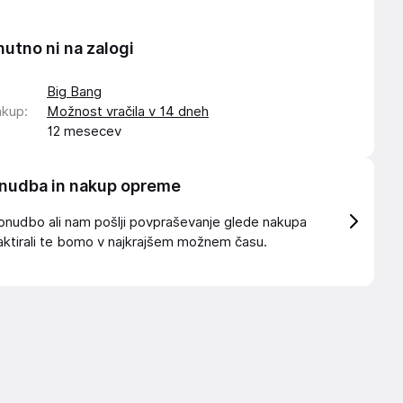
nutno ni na zalogi
Big Bang
akup
:
Možnost vračila v 14 dneh
12 mesecev
nudba in nakup opreme
onudbo ali nam pošlji povpraševanje glede nakupa
ktirali te bomo v najkrajšem možnem času.