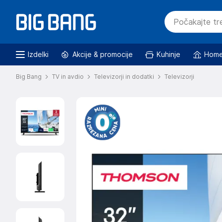
Izdelki
Akcije & promocije
Kuhinje
Home
Big Bang
TV in avdio
Televizorji in dodatki
Televizorji