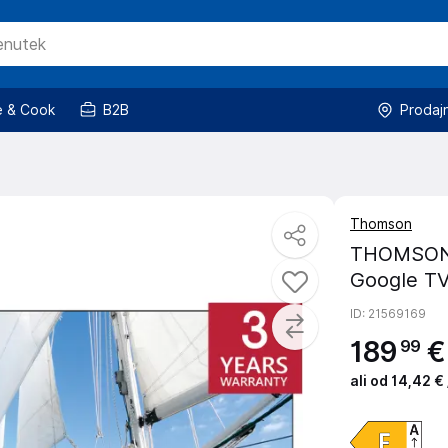
 & Cook
B2B
Prodaj
Thomson
THOMSON 
Google TV,
ID
: 21569169
189
€
99
ali od 14,42 €