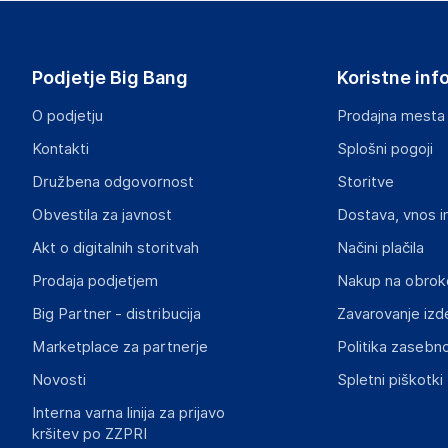
DAP B.V.
Tussendiepen 4a, 9206AD Drachten
The Netherlands
Podjetje Big Bang
Koristne inf
www.home.id
O podjetju
Prodajna mesta
Odgovorna oseba v EU
Kontakti
Splošni pogoji
Gospodarski subjekt s sedežem v EU, ki zagotavlja skladno
Družbena odgovornost
Storitve
DAP B.V.
Obvestila za javnost
Dostava, vnos i
Tussendiepen 4a, 9206AD Drachten
The Netherlands
Akt o digitalnih storitvah
Načini plačila
www.home.id
Prodaja podjetjem
Nakup na obrok
Big Partner - distribucija
Zavarovanje izd
Marketplace za partnerje
Politika zasebno
Novosti
Spletni piškotki
Interna varna linija za prijavo
kršitev po ZZPRI