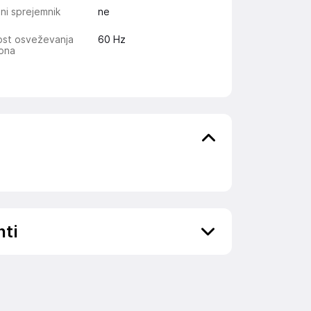
ni sprejemnik
ne
ost osveževanja
60 Hz
lona
nti
ov, državo in elektronski naslov) povezane s