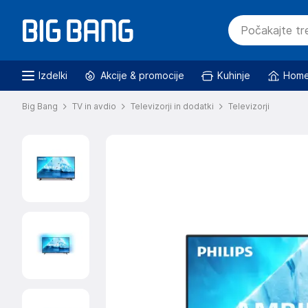
Izdelki
Akcije & promocije
Kuhinje
Home
Big Bang
TV in avdio
Televizorji in dodatki
Televizorji