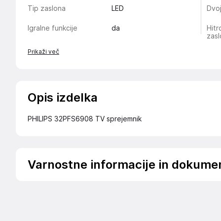
Tip zaslona
LED
Dvoj
Igralne funkcije
da
Hitr
zas
Prikaži več
Opis izdelka
PHILIPS 32PFS6908 TV sprejemnik
Varnostne informacije in dokume
Podatki o proizvajalcu
Podatki o proizvajalcu vključujejo informacije (naziv, nasl
proizvajalcem izdelka.