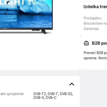
Izdelka tre
Prodajalec
:
Brezskrben n
Garancija
:
B2B po
Preveri B2B p
opreme. Konta
talni sprejemnik
DVB-T2, DVB-T, DVB-S2,
DVB-S, DVB-C