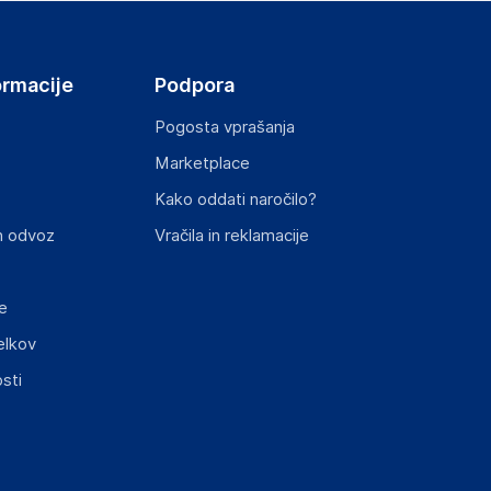
ormacije
Podpora
Pogosta vprašanja
Marketplace
st izdelka z zahtevanimi predpisi.
Kako oddati naročilo?
n odvoz
Vračila in reklamacije
e
elkov
sti