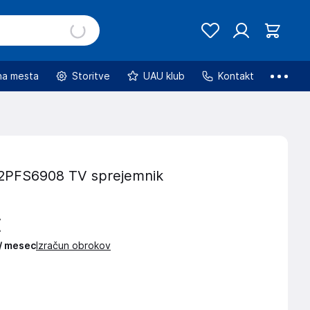
na mesta
Storitve
UAU klub
Kontakt
2PFS6908 TV sprejemnik
€
 / mesec
Izračun obrokov