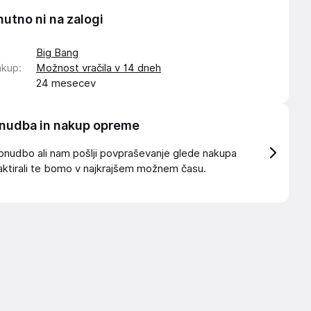
nutno ni na zalogi
Big Bang
akup
:
Možnost vračila v 14 dneh
24 mesecev
nudba in nakup opreme
onudbo ali nam pošlji povpraševanje glede nakupa
ktirali te bomo v najkrajšem možnem času.