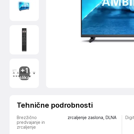
+1
slika
Tehnične podrobnosti
Brezžično
zrcaljenje zaslona, DLNA
Digi
predvajanje in
zrcaljenje