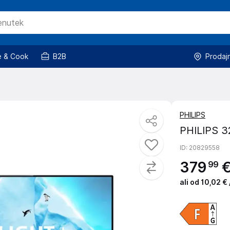
 & Cook
B2B
Prodaj
PHILIPS
PHILIPS 3
ID
: 20829558
379
99
ali od 10,02 €