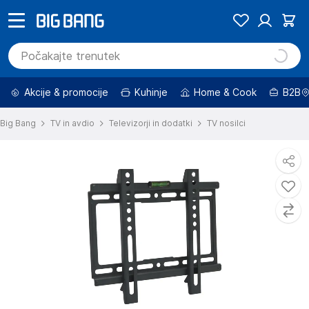
Akcije & promocije
Kuhinje
Home & Cook
B2B
Big Bang
TV in avdio
Televizorji in dodatki
TV nosilci