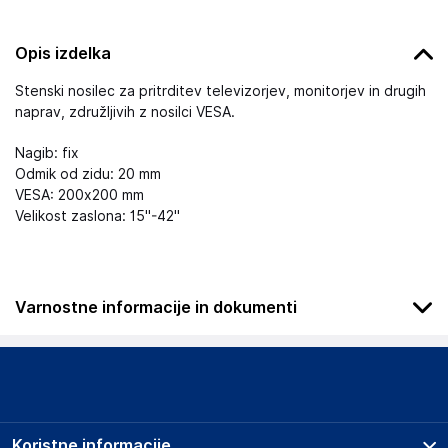
Opis izdelka
Stenski nosilec za pritrditev televizorjev, monitorjev in drugih
naprav, združljivih z nosilci VESA.
Nagib: fix
Odmik od zidu: 20 mm
VESA: 200x200 mm
Velikost zaslona: 15"-42"
Varnostne informacije in dokumenti
Podatki o proizvajalcu
Podatki o proizvajalcu vključujejo informacije (naziv, naslov,
državo in elektronski naslov) povezane s proizvajalcem
izdelka.
Koristne informacije